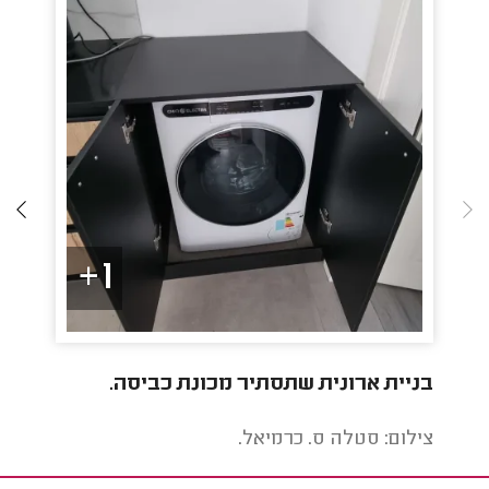
1+
בניית ארונית שתסתיר מכונת כביסה.
דוד
קווי
צילום: סטלה ס. כרמיאל.
צילו