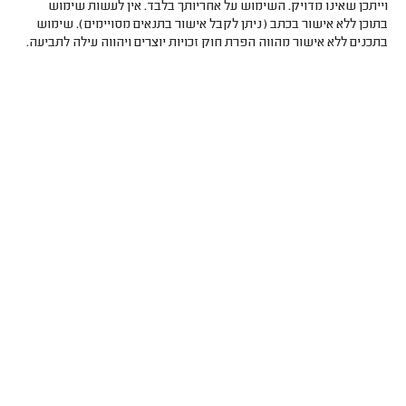
וייתכן שאינו מדויק. השימוש על אחריותך בלבד. אין לעשות שימוש
בתוכן ללא אישור בכתב (ניתן לקבל אישור בתנאים מסויימים). שימוש
בתכנים ללא אישור מהווה הפרת חוק זכויות יוצרים ויהווה עילה לתביעה.