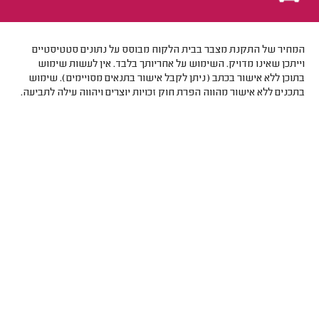
המחיר של התקנת מצבר בבית הלקוח מבוסס על נתונים סטטיסטיים
וייתכן שאינו מדויק. השימוש על אחריותך בלבד. אין לעשות שימוש
בתוכן ללא אישור בכתב (ניתן לקבל אישור בתנאים מסויימים). שימוש
בתכנים ללא אישור מהווה הפרת חוק זכויות יוצרים ויהווה עילה לתביעה.