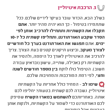
3. הרכבת אינויזליין
בשלב הבא, הכדור עובר בעיקר לידיים שלכם. ככל
שתתמידו בטיפול - כך הוא יהיה מהיר יותר.
אתם
תקבלו את הקשתיות ותתחילו להרכיב אותן לפי
הסדר שקבע האורתודנט, ותחליפו קשתית כל 10-7
ימים.
אתם
תפגשו את האורתודנט בערך כל חודשיים
לצורך מעקב,
וביצוע תיקונים קטנים בעת הצורך. צריך
להרכיב את האינויזליין
לאורך כל היממה, ולהסיר את
הקשתיות רק באכילה, שתייה, עישון (ובראיון עבודה
חשוב). הטיפול כולו לוקח
בין מספר חודשים לשנה
וחצי,
לפי רמת המורכבות והמחויבות שלכם.
שימו לב
- המחיר כולל אחריות על הקשתיות
אינויזליין. נשברה לכם קשתית בטעות? יחליפו לכם
אותה. באחריותכם
להשתמש במארז הקשיח
שסיפק
לכם האורתודנט כדי לשמור על הקשתיות, ולנקות אותן