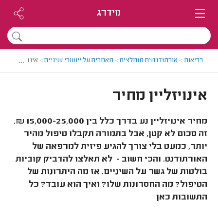
מידרג
...
בריאות
>
אורתודנטים מומלצים
>
מאמרים על יישורי שיניים
>
אינויזליין מחיר
אינויזליין מחיר
מחיר אינויזליין נע בדרך כלל בין 15,000-25,000 ₪.
זה סכום לא קטן, אבל בתמורה תקבלו טיפול מהיר
יותר, כמעט בלי צורך להגיע פיזית למרפאה של
האורתודנט. והכי חשוב - לא תאלצו להדביק קוביות
בולטות של גשר על השיניים. אז מה היתרונות של
הטיפול? מה החסרונות שלו? ואיך הוא עובד? כל
התשובות כאן