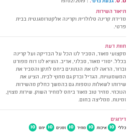
מ. ס.
.
19/02/2019
|
גבעת ברנר
תיאור השירות
מדידת קרינה סלולרית וקרינה אלקטרומגנטית בבית
פרטי.
חוות דעת
מקצועי מאוד, הסביר לנו הכל על הבדיקה ועל קרינה
בכלל. יסודי מאוד, סבלני, אדיב. הוציא לנו דוח מפורט
וברור, הראה לנו את הנתונים ביחס לתקן והסביר את
המשמעויות. הגדיל ובדק גם מחוץ לבית. הציע את
שירותו לשאלות נוספות גם בהמשך כחלק מהשירות
הנוכחי. מחיר טוב מאוד ביחס למחיר השוק. שירות מצוין,
זמינות. ממליצה בחום.
דירוגים
10
10
10
10
10
כללי
איכות
מחיר
זמנים
יחס