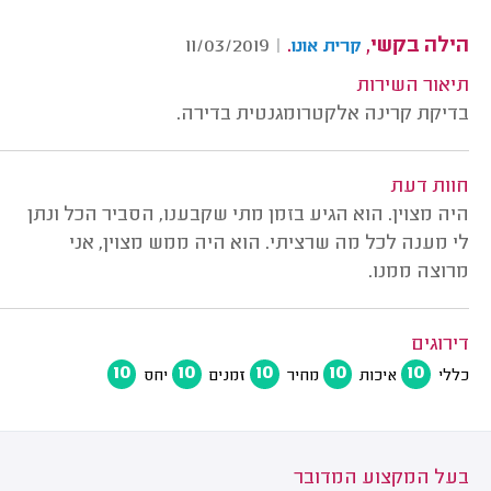
הילה בקשי,
.
11/03/2019
|
קרית אונו
תיאור השירות
בדיקת קרינה אלקטרומגנטית בדירה.
חוות דעת
היה מצוין. הוא הגיע בזמן מתי שקבענו, הסביר הכל ונתן
לי מענה לכל מה שרציתי. הוא היה ממש מצוין, אני
מרוצה ממנו.
דירוגים
10
10
10
10
10
כללי
איכות
מחיר
זמנים
יחס
בעל המקצוע המדובר