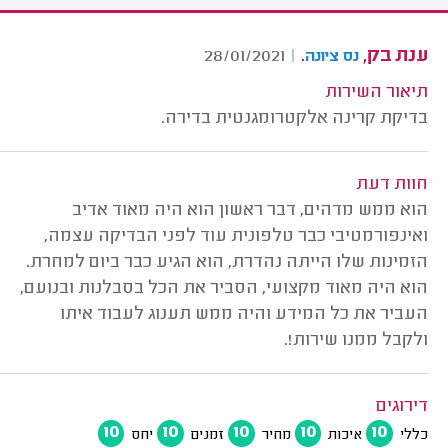
ענת בק,
.
28/01/2021
|
נס ציונה
תיאור השירות
בדיקת קרינה אלקטרומגנטית בדירה.
חוות דעת
הוא ממש מדהים, דבר ראשון הוא היה מאוד אדיב
ואינפורמטיבי כבר טלפונית עוד לפני הבדיקה עצמה,
הזמינות שלו הייתה נהדרת, הוא הגיע כבר ביום למחרת.
הוא היה מאוד מקצועי, הסביר את הכל בסבלנות ובנועם,
העביר את כל המידע והיה ממש תענוג לעבוד איתו
ולקבל ממנו שירות!.
דירוגים
10
10
10
10
10
כללי
איכות
מחיר
זמנים
יחס