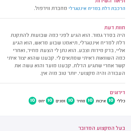
תיאור השירות
מחברת ווירפול.
הרכבת דלת במדיח אינטגרלי
חוות דעת
היה בסדר גמור. הוא הגיע לפני כמה שבועות להתקנת
דלת למדיח אינטגרלי, תיאמנו שבוע מראש, הוא הגיע
אליי, בדק מידות וצבע. הוא נתן לי הצעת מחיר, ואחרי
כמה השוואות ראיתי שמתאים לי. קבענו שהוא יצור איתי
קשר אחרי שתגיע הדלת. קבענו מועד והוא עשה את
העבודה והיה מקצועי. יותר טוב מזה אין.
דירוגים
10
10
10
10
10
כללי
איכות
מחיר
זמנים
יחס
בעל המקצוע המדובר