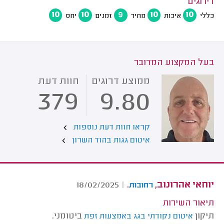
דירוגים
10
10
9
10
10
כללי
איכות
מחיר
זמנים
יחס
בעל המקצוע המדובר
ממוצע דרוגים
חוות דעת
379
9.80
קראו חוות דעת נוספות
איטום גגות בהוד השרון
יוחאי אהרונוב,
.
18/02/2025
|
רחובות
תיאור השירות
תיקון
ביטומני.
איטום נקודתי בגג באמצעות זפת