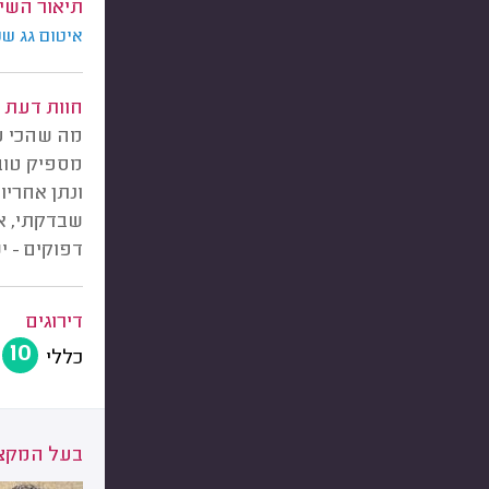
תיאור השי
איטום גג שט
חוות דעת
מה שהכי ע
מספיק טוב 
ונתן אחריו
שבדקתי, אב
דפוקים - י
דירוגים
10
כללי
בעל המקצו