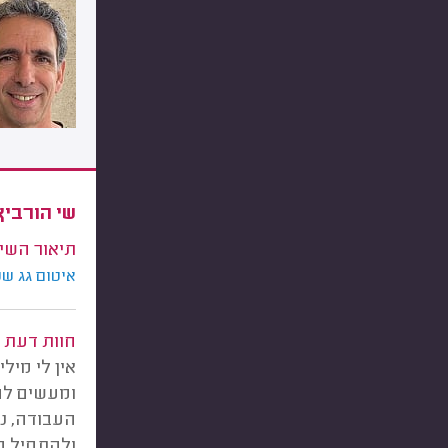
שי הורביץ
תיאור השי
איטום גג שטוח בגודל כ0
חוות דעת
אין לי מיל
ומעשים לח
העבודה, נז
ולהתחיל מה