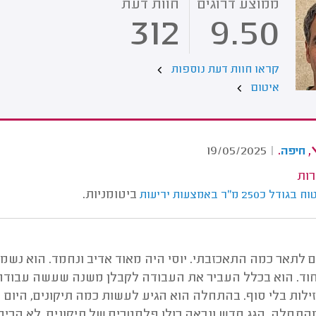
ממוצע דרוגים
חוות דעת
312
9.50
קראו חוות דעת נוספות
איטום
,
.
19/05/2025
|
חיפה
רות
ביטומניות.
25 מ''ר באמצעות יריעות
ים לתאר כמה התאכזבתי. יוסי היה מאוד אדיב ונחמד. הוא נשמ
וד. הוא בכלל העביר את העבודה לקבלן משנה שעשה עבודה בר
ילות בלי סוף. בהתחלה הוא הגיע לעשות כמה תיקונים, היום ה
תחלה. הגג חדש ונראה כולו פלסטרים של תיקונים. לא הרים ד