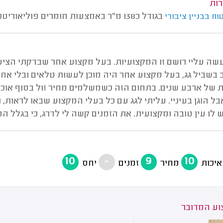
רות
בגודל כ138 מ"ר באמצעות חומרים פוליאוריטניים.
וח בבניין ציבורי
שה עליי רושם זו המקצועיות. בעל מקצוע אחר שבדקתי הציע 
בשביל גג, בעל מקצוע אחר היה מוכן לעשות טלאים ובלי אחר
ת של ארבע שנים. בתחום הזה כשמשלמים מחיר זול בסוף אוכל
ל הוגן בעיניי. עליתי לגג עם כל בעלי המקצוע שבאו לראות,
ש לו עין טובה ומקצועית. את הזמנים קשה לי לדרג, כי בגלל 
10
-
9
10
איכות
מחיר
זמנים
יחס
ע המדובר