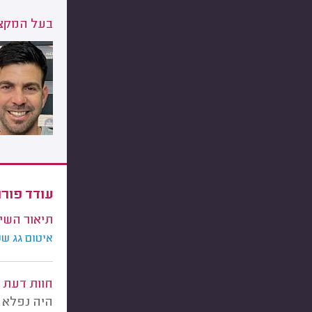
בעל המקצו
עודד פורר
תיאור השי
איטום גג ש
חוות דעת
היה נפלא א