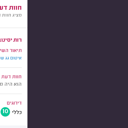
חוות דע
מציג חוות 
רות יסינו
תיאור השי
איטום גג שט
חוות דעת
הוא היה ממ
דירוגים
10
כללי