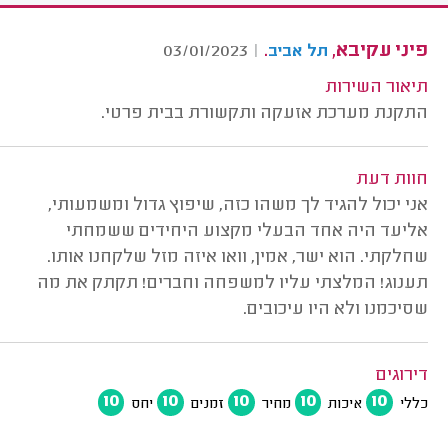
פיני עקיבא,
.
03/01/2023
|
תל אביב
תיאור השירות
התקנת מערכת אזעקה ותקשורת בבית פרטי.
חוות דעת
אני יכול להגיד לך משהו כזה, שיפוץ גדול ומשמעותי,
אליעד היה אחד הבעלי מקצוע היחידים ששמחתי
שחלקתי. הוא ישר, אמין, וואו איזה מזל שלקחנו אותו.
תענוג! המלצתי עליו למשפחה וחברים! תקתק את מה
שסיכמנו ולא היו עיכובים.
דירוגים
10
10
10
10
10
כללי
איכות
מחיר
זמנים
יחס