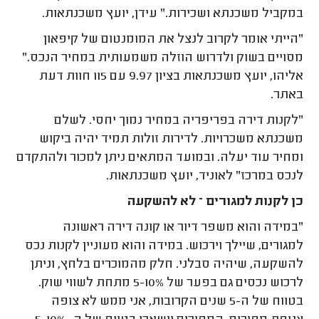
במקביל משכנתא ושכירות." עידן, יועץ משכנתאות.
"הייתי אומר לקרוב לנצל את המומנטום של קיפאון
מסויים בשוק ולדרוש הוזלה משמעותית במחיר הנכס."
אליהו, יועץ משכנתאות בציון 9.97 עם 115 חוות דעת
באתר.
"לקנות דירה בפריפריה במחיר נמוך יחסי. לשלם
משכנתא משכרויות. לדירות זולות תמיד יהיה ביקוש
ומחיר עוד יעלה. ובמועד המתאים ניתן למכור ולהתקדם
לנכס במרכז" לאוניד, יועץ משכנתאות.
כן לקנות למגורים – לא להשקעה
"במידה והוא משפר דיור או קונה דירה ראשונה
למגורים, שיילך וירכוש. במידה והוא מעוניין לקנות נכס
להשקעה, שיהיה סבלני. חלק מהמוכרים בלחץ, וניתן
לרכוש נכסים גם בפער של 5-10% מתחת לשווי שוק.
בטווח של ה-5 שנים הקרובות, אני ממש לא צופה