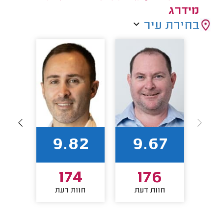
מידרג
בחירת עיר
94
9.82
9.67
8
174
176
חוות דעת
חוות דעת
חו