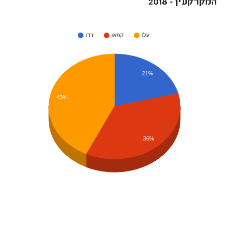
המקרקעין - 2018
יעלו
יקפאו
ירדו
21%
43%
36%