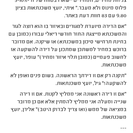
צניחת מחירים, המחירים יישארו בטווח של ה -5-10%
פלוס מינוס ולא מעבר." איתי, יועץ משכנתאות בציון
9.80 עם 83 חוות דעת באתר.
"אם הדירה מיועדת למגורים ובאיזור בו הוא רוצה לגור
והמשכנתא מייצגת החזר חודשי ריאלי עבורו (כמובן עם
בחינת תרחישי סיכון במשכנתא) אז שיקנה. אם מדובר
ברוכש במחיר למשתכן שמתכנן על דירה להשקעה אז
לחשוב פעמיים (כמובן תלוי איזור ומחיר)" עופר, יועץ
משכנתאות.
"תקנה רק אם זו דירתך הראשונה. בשום פנים ואופן לא
להשקעה!" גיל, יועץ משכנתאות.
"אם זו דירה ראשונה אני ממליץ לקנות. אם זו דירה
שנייה ומעלה אני ממליץ להמתין אלא אם כן מדובר
במציאה של ממש (ואז צריך לבדוק היטב)" אלירן, יועץ
משכנתאות.
---