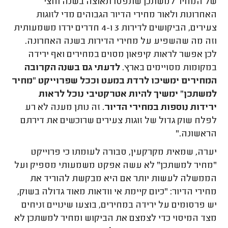
של המחיר למשתכן שתפסו תאוצה בשנה וחצי
האחרונות ולאור מחירי הדיור הגבוהים מדי לזוגות
צעירים, הביקושים לדירות 3 ו-4 חדרים ירדו משמעותית
וזה מה שהשפיע על מחירי הדירות בשנה האחרונה.
לכן אפשר לראות קיפאון מסוים במחירים ואף ירידה
במקומות מסויימים בארץ.
לדעתי גם בשנה הקרובה
המחירים ימשיכו לרדת במעט וככל שפרוייקט "מחיר
למשתכן" ימשיך להיות אטרקטיבי נוכל לראות
ירידות נוספות במחירי הדיור
. זה נותן מענה לא רע
לפלח שוק גדול של זוגות צעירים שרוכשים את דירתם
הראשונה."
יערה, שמאית מקרקעין, סבורה לעומתו כי פרוייקט
"מחיר למשתכן" לא עשה אפקט משמעותי מספיק ועל
הממשלה לעשות יותר אם היא מבקשת להוריד את
מחירי הדיור: "כיום קיימת אי וודאות מאוד גדולה בשוק,
יש פרסומים על ירידה במחירים, בוצעו שינויים זניחים
מצד המיסוי כדי לצמצם את הביקוש ומחיר למשתכן לא