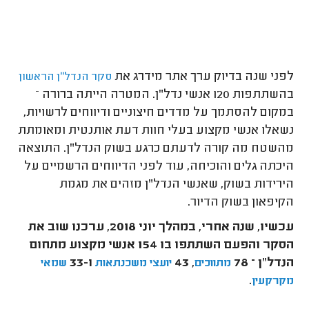
לפני שנה בדיוק ערך אתר מידרג את
סקר הנדל"ן הראשון
בהשתתפות 120 אנשי נדל"ן. המטרה הייתה ברורה –
במקום להסתמך על מדדים חיצוניים ודיווחים לרשויות,
נשאלו אנשי מקצוע בעלי חוות דעת אותנטית ומאומתת
מהשטח מה קורה לדעתם כרגע בשוק הנדל"ן. התוצאה
היכתה גלים והוכיחה, עוד לפני הדיווחים הרשמיים על
הירידות בשוק, שאנשי הנדל"ן מזהים את מגמת
הקיפאון בשוק הדיור.
עכשיו, שנה אחרי, במהלך יוני 2018, ערכנו שוב את
הסקר והפעם השתתפו בו 154 אנשי מקצוע מתחום
הנדל"ן – 78
, 43
ו-33
מתווכים
יועצי משכנתאות
שמאי
.
מקרקעין