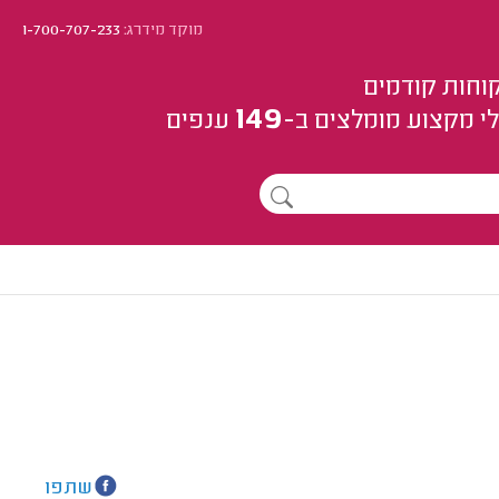
מוקד מידרג:
1-700-707-233
וחות קודמים
149
י מקצוע
מומלצים
ב-
ענפים
שתפו