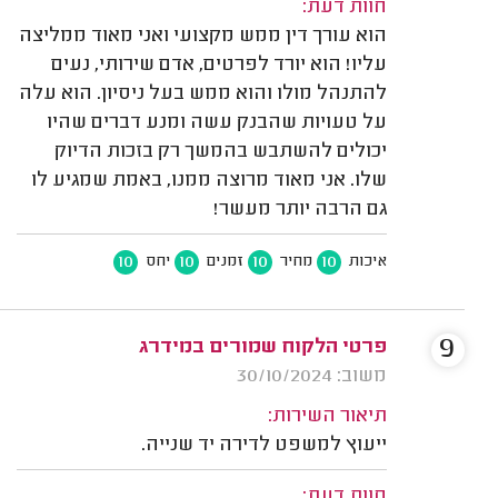
חוות דעת:
הוא עורך דין ממש מקצועי ואני מאוד ממליצה
עליו! הוא יורד לפרטים, אדם שירותי, נעים
להתנהל מולו והוא ממש בעל ניסיון. הוא עלה
על טעויות שהבנק עשה ומנע דברים שהיו
יכולים להשתבש בהמשך רק בזכות הדיוק
שלו. אני מאוד מרוצה ממנו, באמת שמגיע לו
גם הרבה יותר מעשר!
10
10
10
10
איכות
מחיר
זמנים
יחס
9
פרטי הלקוח שמורים במידרג
משוב: 30/10/2024
תיאור השירות:
ייעוץ למשפט לדירה יד שנייה.
חוות דעת: