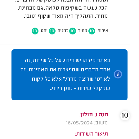
ומסודר. הייתה הבנה לעומק של הדברים.
הכל נעשה בשקיפות מלאה, גם מבחינת
מחיר. התהליך היה מאוד שקוף ומובן.
10
10
10
10
איכות
מחיר
זמנים
יחס
באתר מידרג יש דירוג על כל שירות, זה
אחד הדברים שמייצרים את האמינות. זה
לא "מי שרוצה מדרג" אלא כל לקוח
שמקבל שירות - נותן דירוג.
10
חנה נ. חולון.
משוב: 16/05/2024
תיאור השירות: