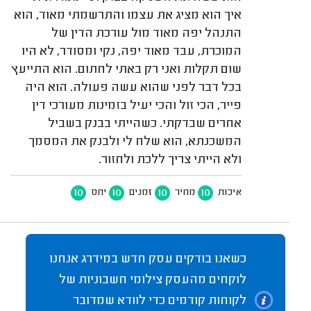
איך הוא מציג את עצמו והתרשמתי מאוד, הוא
התנהל יפה מאוד מול עורכת הדין של
המוכרת, עבד מאוד יפה, נקי ומסודר, לא היו
שום תקלות ואני רק באתי לחתום. הוא התייעץ
בכל דבר לפני שהוא עשה פעולה. הוא היה
פייר, הכי זול והכי יעיל בזמינות מעורכי דין
אחרים שבדקתי. כשהייתי בבנק בשביל
המשכנתא, הוא שלח לי ולבנק את המסמך
ולא הייתי צריך ללכת ולחזור.
10
10
10
10
איכות
מחיר
זמנים
יחס
כשאנו בודקים עסק חדש במידרג אנחנו
לוקחים מהעסק צילומי חשבוניות של
לקוחות קודמים כדי לוודא שמדובר