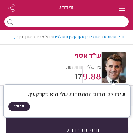
מידרג
...
חוק ומשפט
>
עורכי דין מקרקעין מומלצים
>
תל אביב > עורך דין מקרקעין 
עו"ד אסף
ציון כללי
חוות דעת
17
9.88
שימו לב, תחום ההתמחות שלי הוא מקרקעין.
חוות דעת
ממוצע
רישוי ותעודות
הבנתי
חוות דעת לפי:
הכל
(
17
)
סוג השירות
סוג הנכס
בירוקרטיה
טיפ ממידרג