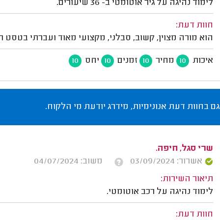
לימוד נהיגה על גיר אוטומטי ב- 36 שיעורים.
חוות דעת:
הוא מורה מצוין, קשוב, סבלני, מקצועי מאוד ועברתי בטסט ר
איכות
מחיר
זמנים
יחס
10
10
10
10
גם בחוות דעת אנונימיות, מידרג יודעת מי הלקוח.
שרי סגל, חיפה.
אשרור: 03/09/2024
משוב: 04/07/2024
תיאור השירות:
לימוד נהיגה על רכב אוטומטי.
חוות דעת: