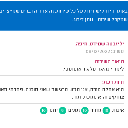
באתר מידרג יש דירוג על כל שירות, זה אחד הדברים שמייצרים
שמקבל שירות - נותן דירוג.
יליזבטה שמידט, חיפה.
משוב: 08/12/2022
תיאור השירות:
לימודי נהיגה על גיר אוטומטי.
חוות דעת:
הוא אחלה מורה, אני ממש מרגישה שאני מוכנה. פחדתי מאוד
צוחקים והוא ממש נחמד.
איכות
מחיר
זמנים
יחס
10
9
10
10