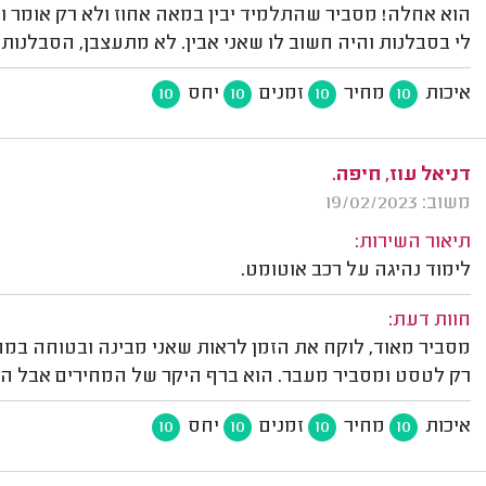
הוא אחלה! מסביר שהתלמיד יבין במאה אחוז ולא רק אומר ו
לי בסבלנות והיה חשוב לו שאני אבין. לא מתעצבן, הסבלנות 
איכות
מחיר
זמנים
יחס
10
10
10
10
דניאל עוז, חיפה.
משוב: 19/02/2023
תיאור השירות:
לימוד נהיגה על רכב אוטומט.
חוות דעת:
מסביר מאוד, לוקח את הזמן לראות שאני מבינה ובטוחה במה 
רק לטסט ומסביר מעבר. הוא ברף היקר של המחירים אבל הו
איכות
מחיר
זמנים
יחס
10
10
10
10