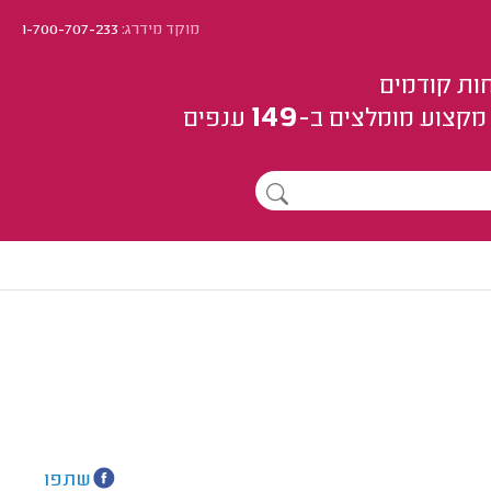
מוקד מידרג:
1-700-707-233
ות קודמים
149
מקצוע
מומלצים
ב-
ענפים
שתפו