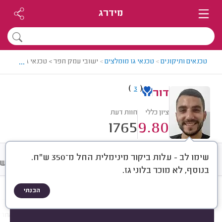
מידרג
...
טכנאים ותיקונים
>
טכנאי גז מומלצים
>
ישובי עמק חפר > טכנאי גז מומלץ - 
)
(
3
דור
ציון כללי
חוות דעת
1765
9.80
שימו לב - עלות ביקור מינימלית החל מ־350 ש"ח.
חוות דעת
מחירים
ממוצע
רישו
בנוסף, לא מוכר בלוני גז.
הבנתי
חוות דעת לפי:
הכל
(
1765
)
הכי נפוצים
התקנות
תיקונים
עבודות אחרו