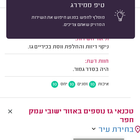
טיפ ממידרג
מומלץ לחפש במנוע חיפוש את השירות
10
הראל פרג, חופית.
מיון
המדויק שאתם צריכים.
משוב: 04/01/2026
תיאור השירות:
ניקוי דיזות והחלפת ווסת בכיריים גז.
חוות דעת:
היה בסדר גמור.
10
10
10
איכות
זמנים
יחס
טכנאי גז נוספים באזור ישובי עמק
חפר
בחירת עיר