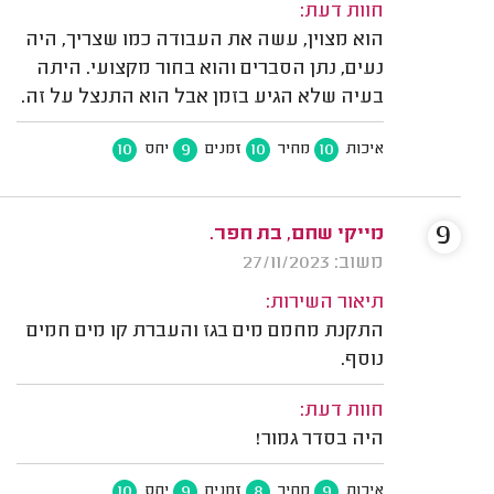
חוות דעת:
הוא מצוין, עשה את העבודה כמו שצריך, היה
נעים, נתן הסברים והוא בחור מקצועי. היתה
בעיה שלא הגיע בזמן אבל הוא התנצל על זה.
10
9
10
10
איכות
מחיר
זמנים
יחס
9
מייקי שחם, בת חפר.
משוב: 27/11/2023
תיאור השירות:
התקנת מחמם מים בגז והעברת קו מים חמים
נוסף.
חוות דעת:
היה בסדר גמור!
10
9
8
9
איכות
מחיר
זמנים
יחס