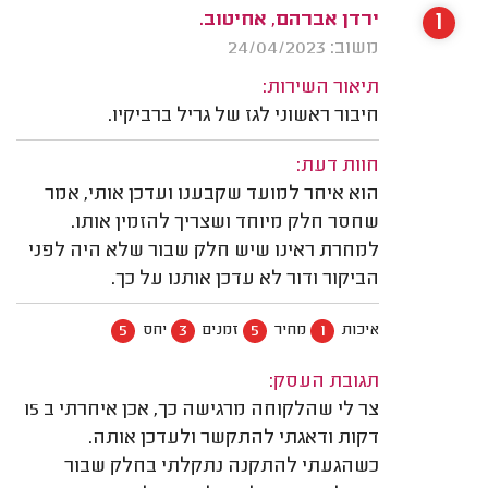
1
ירדן אברהם, אחיטוב.
משוב: 24/04/2023
תיאור השירות:
חיבור ראשוני לגז של גריל ברביקיו.
חוות דעת:
הוא איחר למועד שקבענו ועדכן אותי, אמר
שחסר חלק מיוחד ושצריך להזמין אותו.
למחרת ראינו שיש חלק שבור שלא היה לפני
הביקור ודור לא עדכן אותנו על כך.
5
3
5
1
איכות
מחיר
זמנים
יחס
תגובת העסק:
צר לי שהלקוחה מרגישה כך, אכן איחרתי ב 15
דקות ודאגתי להתקשר ולעדכן אותה.
כשהגעתי להתקנה נתקלתי בחלק שבור