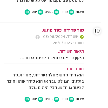
לנו עסק עם מקצוען. אני ממש מרוצה!
10
10
10
10
איכות
מחיר
זמנים
יחס
10
מור פדידה, כפר מונש.
אשרור: 03/06/2024
משוב: 26/11/2023
תיאור השירות:
תיקון כיריים גז וחיבור לצינור גז חדש.
חוות דעת:
הוא היה ממש אחלה! שירותי, אמין ועמד
בזמנים. הגז לא עבד אז הוא סידר אותו וחיבר
לצינור גז חדש. הכל היה מעולה.
10
10
10
10
איכות
מחיר
זמנים
יחס