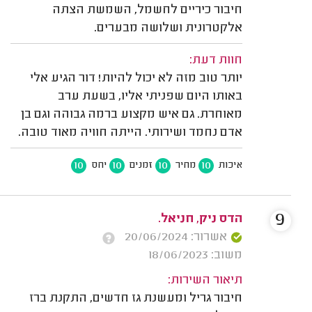
חיבור כיריים לחשמל, השמשת הצתה
אלקטרונית ושלושה מבערים.
חוות דעת:
יותר טוב מזה לא יכול להיות! דור הגיע אלי
באותו היום שפניתי אליו, בשעת ערב
מאוחרת. גם איש מקצוע ברמה גבוהה וגם בן
אדם נחמד ושירותי. הייתה חוויה מאוד טובה.
10
10
10
10
איכות
מחיר
זמנים
יחס
9
הדס ניק, חניאל.
אשרור: 20/06/2024
משוב: 18/06/2023
תיאור השירות:
חיבור גריל ומעשנת גז חדשים, התקנת ברז