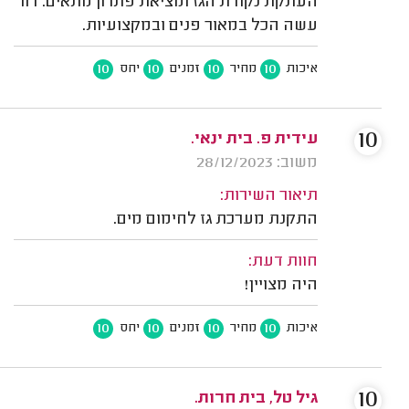
העתקת נקודת הגז ומציאת פתרון מתאים. דור
עשה הכל במאור פנים ובמקצועיות.
10
10
10
10
איכות
מחיר
זמנים
יחס
10
עידית פ. בית ינאי.
משוב: 28/12/2023
תיאור השירות:
התקנת מערכת גז לחימום מים.
חוות דעת:
היה מצויין!
10
10
10
10
איכות
מחיר
זמנים
יחס
10
גיל טל, בית חרות.