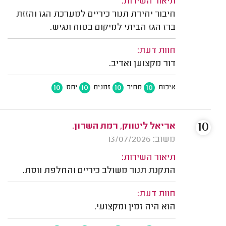
תיאור השירות:
חיבור יחידת תנור כיריים למערכת הגז והזזת
ברז הגז הביתי למיקום בטוח ונגיש.
חוות דעת:
דור מקצוען ואדיב.
10
10
10
10
איכות
מחיר
זמנים
יחס
10
אריאל ליטווק, רמת השרון.
משוב: 13/07/2026
תיאור השירות:
התקנת תנור משולב כיריים והחלפת ווסת.
חוות דעת:
הוא היה זמין ומקצועי.