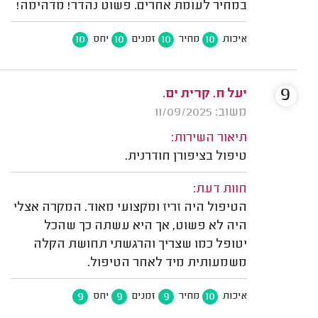
במחיר לעומת אחרים. פשוט נהדר! מדהימה!
10
10
10
10
איכות
מחיר
זמנים
יחס
9
יעל ח. קרית ים.
משוב: 11/09/2025
תיאור השירות:
טיפול בציפורן חודרנית.
חוות דעת:
הטיפול היה זריז ומקצועי מאוד. המקרה אצלי
היה לא פשוט, אך היא עשתה כך שהכל
יטופל כמו שצריך והרגשתי תחושת הקלה
משמעותית מיד לאחר הטיפול.
9
9
9
10
איכות
מחיר
זמנים
יחס