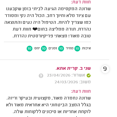
חוות דעת:
שרונה המקסימה הגיעה לביתי בזמן שקבענו
עם ציוד מלא וחיוך רחב. הכול היה נקי ומסודר
כמו שצריך להיות. הטיפול היה נעים והתוצאה
נהדרת. תודה ממליצה בחום❤️ חוות דעת
טובה מאוד! מצאתי פדיקיורסטית נהדרת.
10
10
10
10
איכות
מחיר
זמנים
יחס
9
שני ב. קרית אתא.
אשרור: 23/04/2026
משוב: 24/03/2026
חוות דעת:
שרונה נחמדה מאוד, מקצועית ובעיקר זריזה.
בגלל המצב הביטחוני היא אחראית מאוד ולא
לוקחת אחריות או סיכונים ללקוחות שלה.