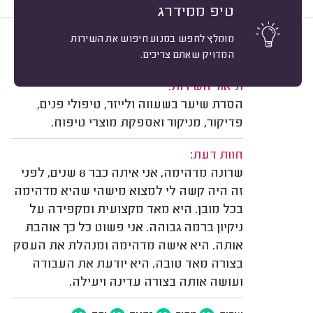
טיפ ממידרג
מומלץ לחפש במנוע חיפוש את השירות
10
מעין מרום, קרית ביאליק.
מיון
המדויק שאתם צריכים.
משוב: 22/09/2022
תיאור השירות:
הסרת שיער בשעווה ולייזר, טיפולי פנים,
פדיקור, מניקור ואספקת מוצרי טיפוח.
חוות דעת:
שרונה מדהימה, אני איתה כבר 8 שנים, לפני
זה היה קשה לי למצוא מישהי שהיא מדהימה
בכל מובן. היא מאד מקצועית ומקפידה על
ניקיון ברמה גבוהה. אני פשוט כל כך אוהבת
אותה. היא אישה מדהימה ומנהלת את העסק
בצורה מאד טובה. היא יודעת את העבודה
ועושה אותה בצורה עדינה ויעילה.