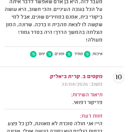
מעבר לזה, היא בן אדם שאפשר לדבר איתה
על הכל בגובה העיניים. והכי חשוב, היא עושה
ביקורי בית, אמנם במחירים שונים, אבל למי
שקשה לו לצאת מהבית זו ברכה. שרונה, המון
הצלחה בהמשך הדרך! היה בסדר גמור!
מעולה!
9
9
9
9
איכות
מחיר
זמנים
יחס
10
מקסים ב. קרית ביאליק.
משוב: 23/04/2026
תיאור השירות:
פדיקור רפואי.
חוות דעת:
היי! אני חולה סוכרת לא מאוזנת, לכן כל פצע
בכפות רגליים הוא נקודה רגישה אצלי. שרונה