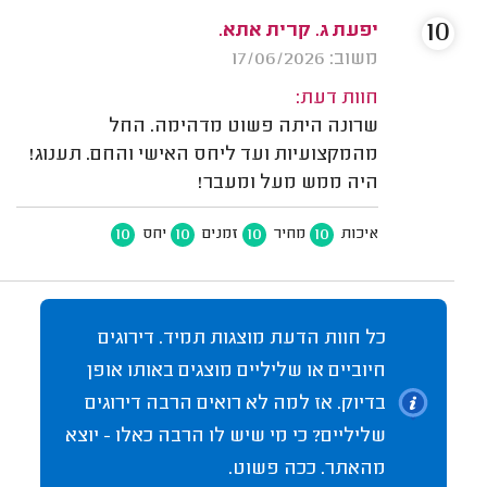
10
יפעת ג. קרית אתא.
משוב: 17/06/2026
חוות דעת:
שרונה היתה פשוט מדהימה. החל
מהמקצועיות ועד ליחס האישי והחם. תענוג!
היה ממש מעל ומעבר!
10
10
10
10
איכות
מחיר
זמנים
יחס
כל חוות הדעת מוצגות תמיד. דירוגים
חיוביים או שליליים מוצגים באותו אופן
בדיוק. אז למה לא רואים הרבה דירוגים
שליליים? כי מי שיש לו הרבה כאלו - יוצא
מהאתר. ככה פשוט.