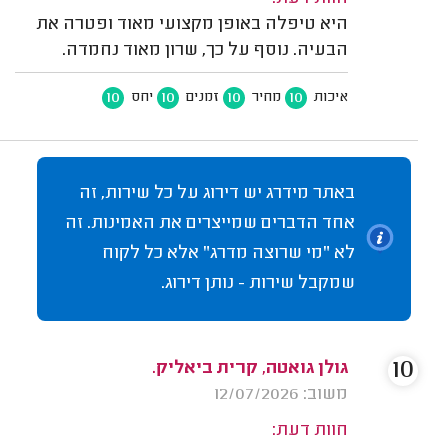
היא טיפלה באופן מקצועי מאוד ופטרה את
הבעיה. נוסף על כך, שרון מאוד נחמדה.
10
10
10
10
איכות
מחיר
זמנים
יחס
באתר מידרג יש דירוג על כל שירות, זה
אחד הדברים שמייצרים את האמינות. זה
לא "מי שרוצה מדרג" אלא כל לקוח
שמקבל שירות - נותן דירוג.
10
גולן גואטה, קרית ביאליק.
משוב: 12/07/2026
חוות דעת: