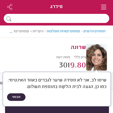
מידרג
...
תחומים חדשים
>
קוסמטיקאיות מומלצות
>
הקריות > קוסמטיקאית מומלצת
שרונה
ציון כללי
חוות דעת
301
9.80
שימו לב, אני לא מסירה שיער לגברים באזור האינטימי.
חוות דעת
מחירים
ממוצע
רישו
כמו כן, הגעה לבית הלקוח בתוספת תשלום.
הבנתי
חוות דעת לפי:
הכל
(
301
)
הכי נפוצים
טיפולי פנים
ריסים וגבות
מניקו