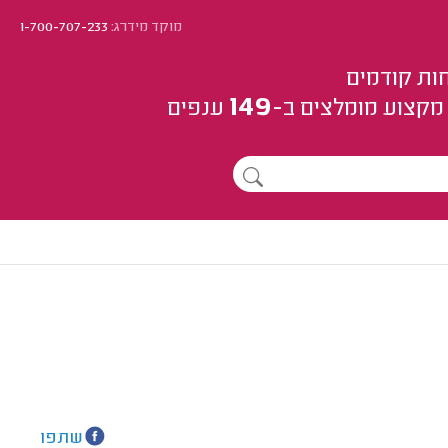
מוקד מידרג:
1-700-707-233
ות קודמים
149
מקצוע
מומלצים
ב-
ענפים
שתפו