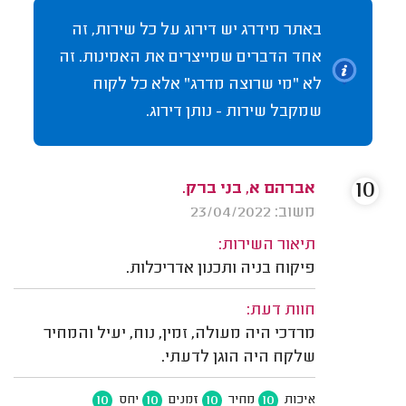
באתר מידרג יש דירוג על כל שירות, זה
אחד הדברים שמייצרים את האמינות. זה
לא "מי שרוצה מדרג" אלא כל לקוח
שמקבל שירות - נותן דירוג.
10
אברהם א, בני ברק.
משוב: 23/04/2022
תיאור השירות:
פיקוח בניה ותכנון אדריכלות.
חוות דעת:
מרדכי היה מעולה, זמין, נוח, יעיל והמחיר
שלקח היה הוגן לדעתי.
10
10
10
10
איכות
מחיר
זמנים
יחס