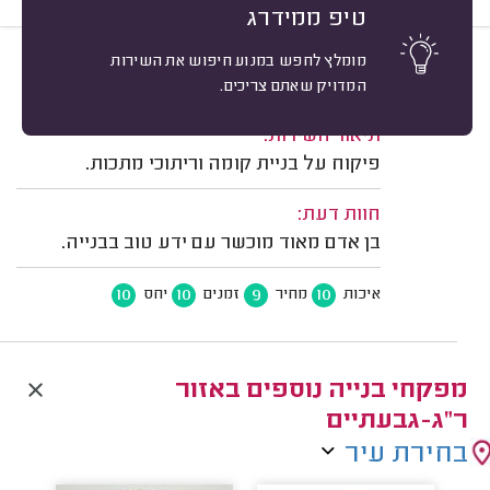
טיפ ממידרג
מומלץ לחפש במנוע חיפוש את השירות
10
שלמה רוט, בני ברק.
מיון
המדויק שאתם צריכים.
משוב: 26/12/2024
תיאור השירות:
פיקוח על בניית קומה וריתוכי מתכות.
חוות דעת:
בן אדם מאוד מוכשר עם ידע טוב בבנייה.
10
10
9
10
איכות
מחיר
זמנים
יחס
מפקחי בנייה נוספים באזור
ר"ג-גבעתיים
בחירת עיר