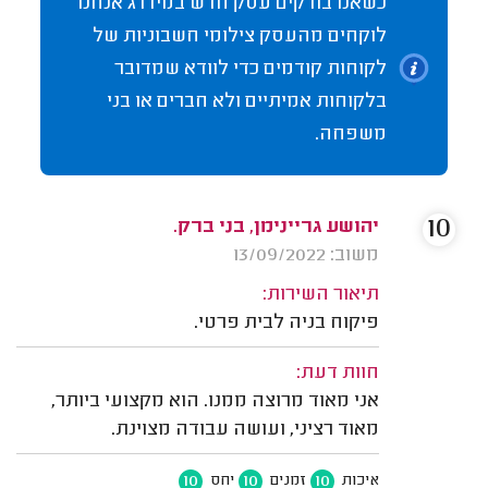
כשאנו בודקים עסק חדש במידרג אנחנו
לוקחים מהעסק צילומי חשבוניות של
לקוחות קודמים כדי לוודא שמדובר
בלקוחות אמיתיים ולא חברים או בני
משפחה.
10
יהושע גריינימן, בני ברק.
משוב: 13/09/2022
תיאור השירות:
פיקוח בניה לבית פרטי.
חוות דעת:
אני מאוד מרוצה ממנו. הוא מקצועי ביותר,
מאוד רציני, ועושה עבודה מצוינת.
10
10
10
איכות
זמנים
יחס