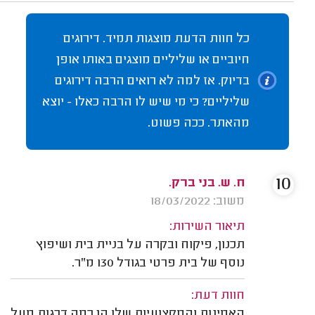
כל חוות הדעת מוצגות תמיד. דירוגים
חיוביים או שליליים מוצגים באותו אופן
בדיוק. אז למה לא רואים הרבה דירוגים
שליליים? כי מי שיש לו הרבה כאלו - יוצא
מהאתר. ככה פשוט.
10
ח. ש. בני ברק.
משוב: 18/03/2022
תיאור השירות:
תכנון, פיקוח ובקרה על בניית בית ושיפוץ
נוסף של בית פרטי בגודל 130 מ"ר.
חוות דעת:
האמינות והמקצועיות שלו הן כמה דרגות מעל