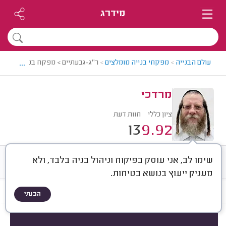
מידרג
...
עולם הבנייה
>
מפקחי בנייה מומלצים
>
ר"ג-גבעתיים > מפקח בנייה מומלץ 
מרדכי
ציון כללי
חוות דעת
13
9.92
שימו לב, אני עוסק בפיקוח וניהול בניה בלבד, ולא
חוות דעת
ממוצע
רישוי ותעודות
מעניק ייעוץ בנושא בטיחות.
הבנתי
חוות דעת לפי:
הכל
(
13
)
סוג שירות
סוג הנכס
סוג פרויקט בניה