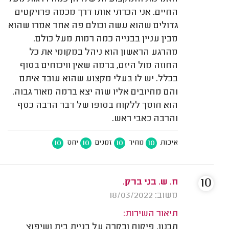
החיים. אני הכרתי אותו דרך מכמה פרויקטים
גדולים שהוא עשה וכולם פה אחד אמרו שהוא
מבין עניין בבנייה כמה רמות מעל כולם.
מהרגע הראשון הוא ניהל במקומי את כל
החוזה מול היזם, ברמה שאין וויכוחים בסוף
בכלל. יש לו בעלי מקצוע שהוא עובד איתם
והם מחיובים אליו שזה יצא ברמה מאוד גבוה.
הוא חוסך ללקוח בסופו של דבר הרבה כסף
והרבה כאבי ראש.
10
10
10
10
איכות
מחיר
זמנים
יחס
10
ח. ש. בני ברק.
משוב: 18/03/2022
תיאור השירות:
תכנון, פיקוח ובקרה על בניית בית ושיפוץ