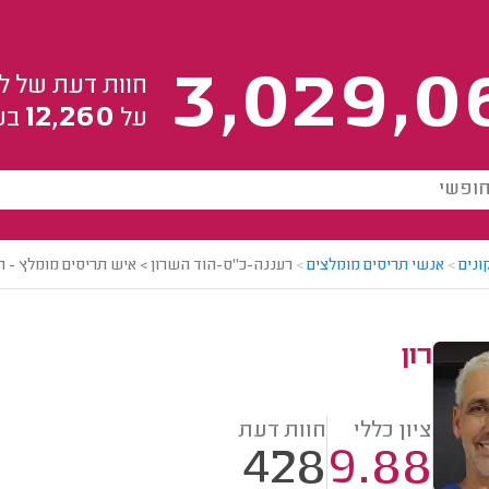
3,029,0
חוות דעת של ל
12,260
על
בע
ונים
>
אנשי תריסים מומלצים
>
רעננה-כ"ס-הוד השרון > איש תריסים מומלץ - רו
רון
ציון כללי
חוות דעת
428
9.88