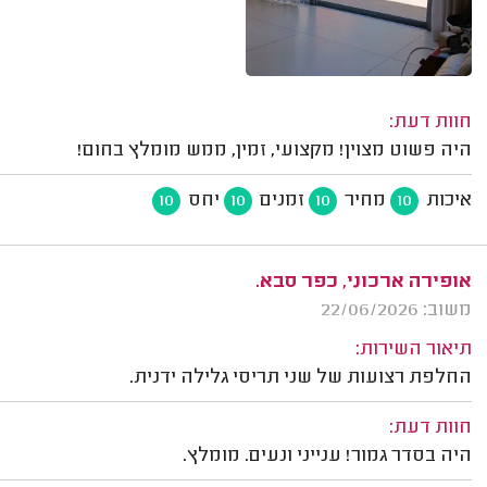
חוות דעת:
היה פשוט מצוין! מקצועי, זמין, ממש מומלץ בחום!
איכות
מחיר
זמנים
יחס
10
10
10
10
אופירה ארכוני, כפר סבא.
משוב: 22/06/2026
תיאור השירות:
החלפת רצועות של שני תריסי גלילה ידנית.
חוות דעת:
היה בסדר גמור! ענייני ונעים. מומלץ.