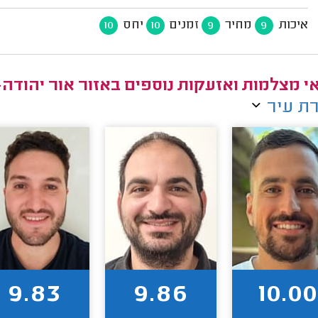
איכות
מחיר
זמנים
יחס
10
10
9
9
י מצלמות ואזעקות נוספים באזור אור יהודה-
ת עיר
9.83
9.86
10.00