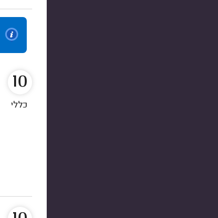
10
כללי