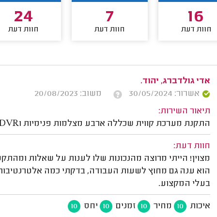
24
7
16
חוות דעת
חוות דעת
חוות דעת
אדי גולדברג, יהוד.
אשרור: 30/05/2024
משוב: 20/08/2023
תיאור השירות:
התקנת מערכת קווית שכללה ארבע מצלמות פנימיות וDVR של חברת DAHUA.
חוות דעת:
מצוין! הייתי מרוצה מהנכונות שלו לענות על שאלות ומהתקש
הוא ענה גם מחוץ לשעות העבודה, בדקתי כמה אלטרנטיבות 
בעלי המקצוע.
איכות
מחיר
זמנים
יחס
10
10
10
10