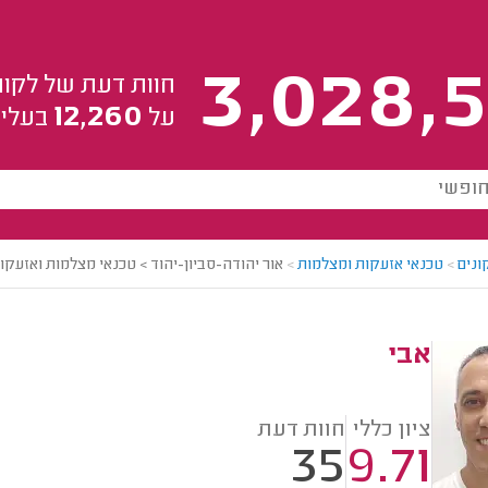
3,028,5
חוות דעת של לקוח
12,260
על
בעלי 
ונים
>
טכנאי אזעקות ומצלמות
>
אור יהודה-סביון-יהוד > טכנאי מצלמות ואזעקו
אבי
ציון כללי
חוות דעת
35
9.71