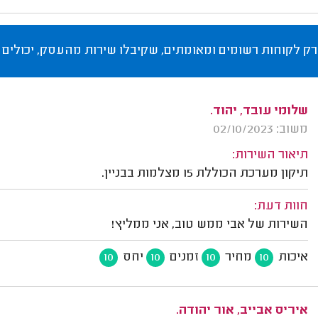
רק לקוחות רשומים ומאומתים, שקיבלו שירות מהעסק, יכולים 
שלומי עובד, יהוד.
משוב: 02/10/2023
תיאור השירות:
תיקון מערכת הכוללת 15 מצלמות בבניין.
חוות דעת:
השירות של אבי ממש טוב, אני ממליץ!
איכות
מחיר
זמנים
יחס
10
10
10
10
איריס אבייב, אור יהודה.