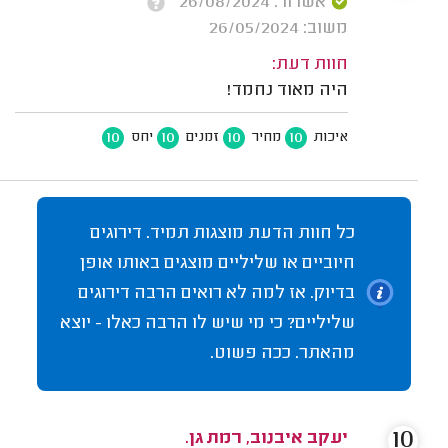
אשרור: 26/08/2024
משוב: 26/05/2024
חוות דעת:
היה מאוד נחמד!
10
10
10
10
איכות
מחיר
זמנים
יחס
כל חוות הדעת מוצגות תמיד. דירוגים
חיוביים או שליליים מוצגים באותו אופן
בדיוק. אז למה לא רואים הרבה דירוגים
שליליים? כי מי שיש לו הרבה כאלו - יוצא
מהאתר. ככה פשוט.
10
יעקב איבנוב, רמת גן.