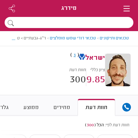
מידרג
...
טכנאים ותיקונים
>
טכנאי דודי שמש מומלצים
>
ר"ג-גבעתיים > טכנאי דודי
)
(
3
ישראל
ציון כללי
חוות דעת
300
9.85
חוות דעת
מחירים
ממוצע
גלרי
חוות דעת לפי:
הכל
(
300
)