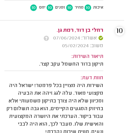
10
10
10
10
איכות
מחיר
זמנים
יחס
10
רחלי בן דוד, רמת גן.
אשרור: 07/06/2024
משוב: 05/02/2024
תיאור השירות:
תיקון בדוד החשמל עקב קצר.
חוות דעת:
השירות היה מצויין בכל פרמטר! ישראל היה
מקצועי מאוד. עלה לגג זיהה את הבעיה
ומכיוון שלא היה צורך בתיקון משמעותי אלא
בחיזוק המגעים הקיימים, הוא גבה תשלום רק
עבור ביקור. הערכתי את היושרה המקצועית
והאישית שלו. מעבר לכך, הוא היה לבבי
ונעים. חווית שירות נהדרת!