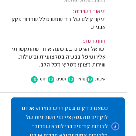
משוב: 26/09/2024
תיאור השירות:
תיקון קולט של דוד שמש כולל שחרור פקק
אבנית.
חוות דעת:
ישראל הגיע כרבע שעה אחרי שהתקשרתי
אליו וטיפל בבעיה במקצועיות וביעילות.
שירות מצוין! ממליץ מכל הלב.
10
10
10
10
איכות
מחיר
זמנים
יחס
כשאנו בודקים עסק חדש במידרג אנחנו
לוקחים מהעסק צילומי חשבוניות של
לקוחות קודמים כדי לוודא שמדובר
בלקוחות אמיתיים ולא חברים או בני