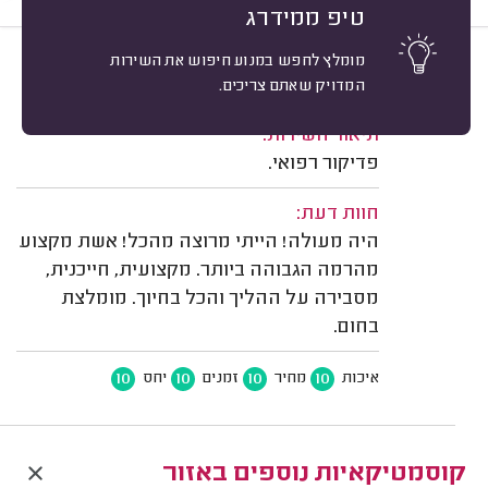
טיפ ממידרג
מומלץ לחפש במנוע חיפוש את השירות
10
ראובן מ. פתח תקווה.
מיון
המדויק שאתם צריכים.
משוב: 21/07/2026
תיאור השירות:
פדיקור רפואי.
חוות דעת:
היה מעולה! הייתי מרוצה מהכל! אשת מקצוע
מהרמה הגבוהה ביותר. מקצועית, חייכנית,
מסבירה על ההליך והכל בחיוך. מומלצת
בחום.
10
10
10
10
איכות
מחיר
זמנים
יחס
קוסמטיקאיות נוספים באזור