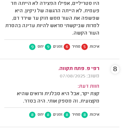
היו סטריליים, אפילו הפצירה לא הייתה חד
פעמית. לא הייתה הרגשה של ניקיון. היא
שפשפה את העור ממש חזק עד שירד דם,
למרות שביקשתי מראש להיות עדינה בהסרת
העור הקשה.
9
9
6
5
איכות
מחיר
זמנים
יחס
8
רפי פ. פתח תקווה.
משוב: 07/08/2025
חוות דעת:
קצת יקר, אבל היא סבלנית ורואים שהיא
מקצועית. זה מספק אותי. היה בסדר.
8
8
8
8
איכות
מחיר
זמנים
יחס