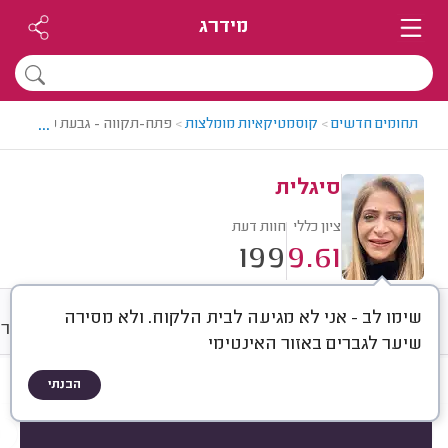
מידרג
...
תחומים חדשים
>
קוסמטיקאיות מומלצות
>
פתח-תקווה - גבעת שמואל > ק
סיגלית
ציון כללי
חוות דעת
199
9.61
שימו לב - אני לא מגיעה לבית הלקוח. ולא מסירה
חוות דעת
מחירים
ממוצע
גלרי
שיער לגברים באזור האינטימי
הבנתי
חוות דעת לפי:
הכל
(
199
)
הכי נפוצים
ריסים וגבות
מניקור / פדיקור
ה