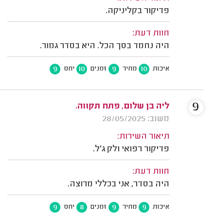
פדיקור בקליניקה.
חוות דעת:
היה נחמד בסך הכל. היא בסדר גמור.
9
10
9
10
איכות
מחיר
זמנים
יחס
9
ליה בן שלום, פתח תקווה.
משוב: 28/05/2025
תיאור השירות:
פדיקור רפואי ולק ג'ל.
חוות דעת:
היה בסדר, אני בכללי מרוצה.
9
8
9
9
איכות
מחיר
זמנים
יחס