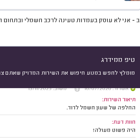
ב - אני לא עוסק בעמדות טעינה לרכב חשמלי ובתחום
חוות דעת
מחירים
ממוצע
רי
יתי
 לפי:
הכל
(
336
)
ים
תיקונים
התקנות
תשתיות חשמל
טיפ ממידרג
מומלץ לחפש במנוע חיפוש את השירות המדויק שאתם צרי
איתן פ. באר שבע.
אשרור: 16/07/2026
משוב: 13/11/2025
תיאור השירות:
החלפה של שעון חשמל לדוד.
חוות דעת:
היה פשוט מעולה!