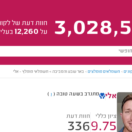
3,028,5
חוות דעת של לקוח
12,260
על
בעלי 
ונים
>
חשמלאים מומלצים
>
באר שבע והסביבה > חשמלאי מומלץ - אלי
מתנדב בשעה טובה
(
)
1
אלי
ציון כללי
חוות דעת
336
9.75