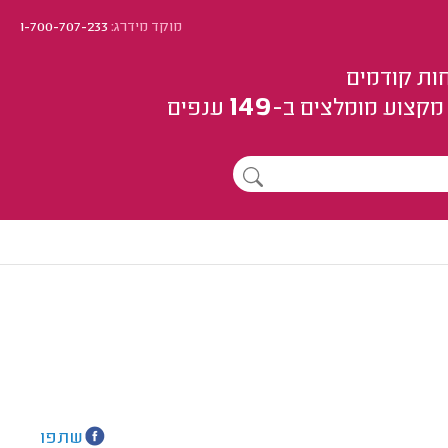
מוקד מידרג:
1-700-707-233
ות קודמים
149
מקצוע
מומלצים
ב-
ענפים
שתפו