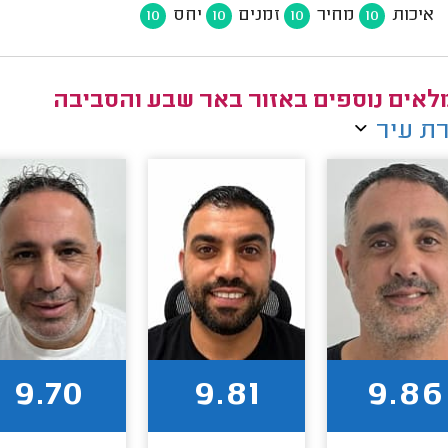
איכות
מחיר
זמנים
יחס
10
10
10
10
אים נוספים באזור באר שבע והסביבה
ת עיר
9.70
9.81
9.86