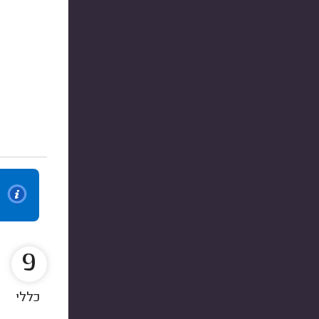
9
כללי