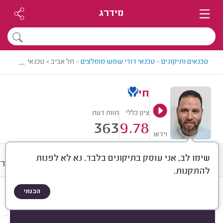
מידרג
...
טכנאים ותיקונים
>
טכנאי דודי שמש מומלצים
>
תל אביב > טכנאי דודי שמש
חי
ציון כללי
חוות דעת
363
9.78
וידאו
שימו לב, אני עוסק בתיקונים בלבד. נא לא לפנות
חוות דעת
מחירים
ממוצע
גלרי
להתקנות.
הבנתי
חוות דעת לפי:
הכל
(
363
)
הכי נפוצים
תיקונים
התקנות
החלפות