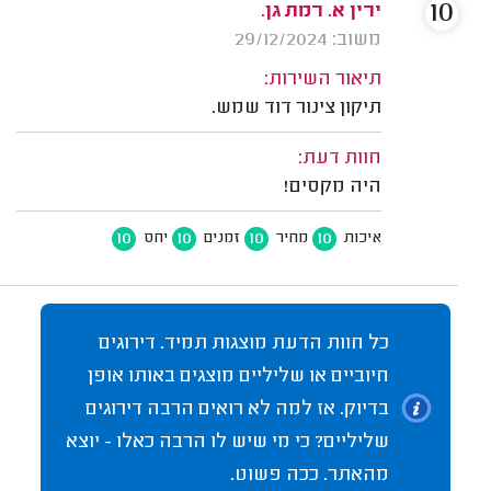
10
ירין א. רמת גן.
משוב: 29/12/2024
תיאור השירות:
תיקון צינור דוד שמש.
חוות דעת:
היה מקסים!
10
10
10
10
איכות
מחיר
זמנים
יחס
כל חוות הדעת מוצגות תמיד. דירוגים
חיוביים או שליליים מוצגים באותו אופן
בדיוק. אז למה לא רואים הרבה דירוגים
שליליים? כי מי שיש לו הרבה כאלו - יוצא
מהאתר. ככה פשוט.