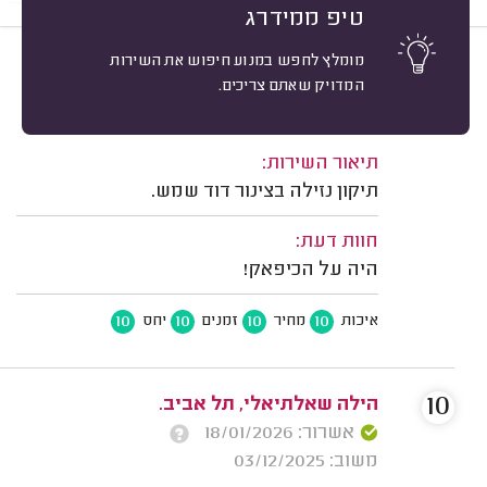
טיפ ממידרג
מומלץ לחפש במנוע חיפוש את השירות
10
דן פ. תל אביב.
מיון
המדויק שאתם צריכים.
אשרור: 27/02/2026
משוב: 05/05/2025
תיאור השירות:
תיקון נזילה בצינור דוד שמש.
חוות דעת:
היה על הכיפאק!
10
10
10
10
איכות
מחיר
זמנים
יחס
10
הילה שאלתיאלי, תל אביב.
אשרור: 18/01/2026
משוב: 03/12/2025