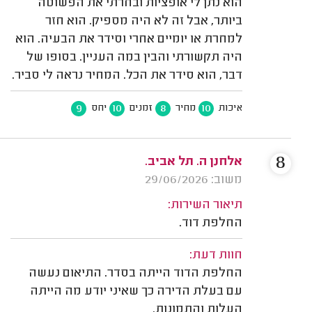
הוא נתן לי אופציות ובחרתי את הפשוטה
ביותר, אבל זה לא היה מספיק. הוא חזר
למחרת או יומיים אחרי וסידר את הבעיה. הוא
היה תקשורתי והבין במה העניין. בסופו של
דבר, הוא סידר את הכל. המחיר נראה לי סביר.
9
10
8
10
איכות
מחיר
זמנים
יחס
8
אלחנן ה. תל אביב.
משוב: 29/06/2026
תיאור השירות:
החלפת דוד.
חוות דעת:
החלפת הדוד הייתה בסדר. התיאום נעשה
עם בעלת הדירה כך שאיני יודע מה הייתה
העלות והתמונות.