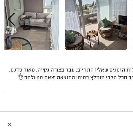
את לוח הזמנים שאליו התחייב. עבד בצורה נקייה, מאוד פדנט,
בד מכל הלב! מומלץ בחום! התוצאה יצאה מושלמת👌