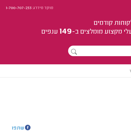
מוקד מידרג:
1-700-707-233
קוחות קודמים
149
לי מקצוע
מומלצים
ב-
ענפים
שתפו