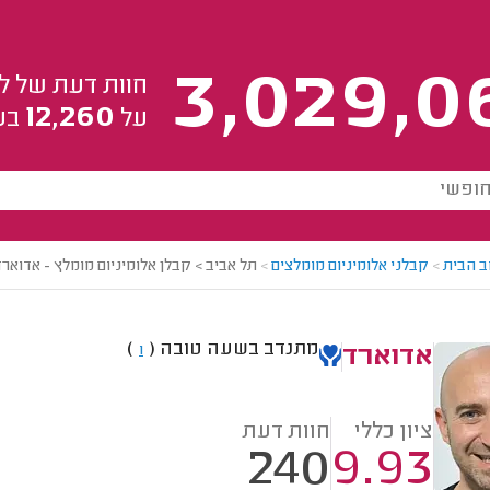
3,029,0
חוות דעת של ל
12,260
על
בע
ב הבית
>
קבלני אלומיניום מומלצים
>
תל אביב > קבלן אלומיניום מומלץ - אדוארד
מתנדב בשעה טובה
(
)
1
אדוארד
ציון כללי
חוות דעת
240
9.93