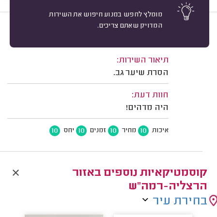
מומלץ לחפש במנוע חיפוש את השירות
המדויק שאתם צריכים.
10
יוסי קוניין, הרצליה.
מיון
משוב: 24/06/2026
תיאור השירות:
הסרת שיער גב.
חוות דעת:
היה מדהים!
10
10
10
10
איכות
מחיר
זמנים
יחס
קוסמטיקאיות נוספים באזור
הרצליה-רמה"ש
בחירת עיר