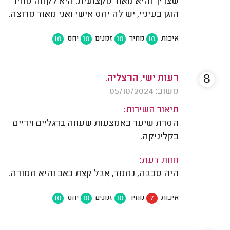
שצריך והיא מאוד מקצועית. היא לקחה מחיר
הוגן בעיניי, יש לה יחס אישי ואני מאוד מרוצה.
10
10
10
10
איכות
מחיר
זמנים
יחס
8
רעות ישי, הרצליה.
משוב: 05/10/2024
תיאור השירות:
הסרת שיער באמצעות שעווה ברגליים וידיים
בקליניקה.
חוות דעת:
היה סבבה, נחמד, אבל קצת כאב והיא חמודה.
10
10
10
7
איכות
מחיר
זמנים
יחס