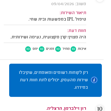
משוב: 09/04/2026
תיאור השירות:
טיפול IPL במפשעות ובית שחי.
חוות דעת:
היה מצוין! קרן מקצועית, נעימה ושירותית.
10
10
10
10
איכות
מחיר
זמנים
יחס
רק לקוחות רשומים ומאומתים, שקיבלו
שירות מהעסק, יכולים לתת חוות דעת
במידרג.
10
רון זילברמן, הרצליה.