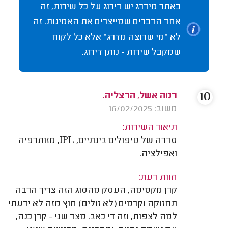
באתר מידרג יש דירוג על כל שירות, זה
אחד הדברים שמייצרים את האמינות. זה
לא "מי שרוצה מדרג" אלא כל לקוח
שמקבל שירות - נותן דירוג.
10
רמה אשל, הרצליה.
משוב: 16/02/2025
תיאור השירות:
סדרה של טיפולים בינתיים, IPL, מזותרפיה
ואפילציה.
חוות דעת:
קרן מקסימה, העסק מהסוג הזה צריך הרבה
תחזוקה וקרמים (לא זולים) חוץ מזה לא ידעתי
למה לצפות, וזה די כאב. מצד שני - קרן כנה,