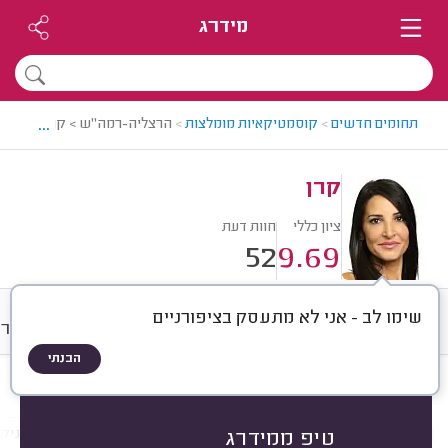
מידרג
...
תחומים חדשים
>
קוסמטיקאיות מומלצות
>
הרצליה-רמה"ש > קוסמטיקאית
קרן
ציון כללי
חוות דעת
52
9.69
שימו לב - אני לא מתעסק בציפורניים
חוות דעת
מחירים
ממוצע
גלרי
הבנתי
חוות דעת לפי:
הכל
(
52
)
הכי נפוצים
טיפולי פנים
ריסים וגבות
מניקו
טיפ ממידרג