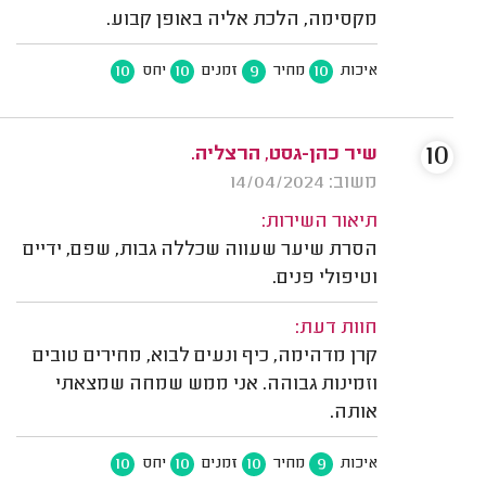
מקסימה, הלכת אליה באופן קבוע.
10
10
9
10
איכות
מחיר
זמנים
יחס
10
שיר כהן-גסט, הרצליה.
משוב: 14/04/2024
תיאור השירות:
הסרת שיער שעווה שכללה גבות, שפם, ידיים
וטיפולי פנים.
חוות דעת:
קרן מדהימה, כיף ונעים לבוא, מחירים טובים
וזמינות גבוהה. אני ממש שמחה שמצאתי
אותה.
10
10
10
9
איכות
מחיר
זמנים
יחס