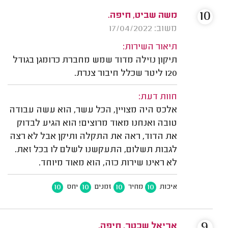
10
משה שביט, חיפה.
משוב: 17/04/2022
תיאור השירות:
תיקון נזילה מדוד שמש מחברת כרומגן בגודל
120 ליטר שכלל חיבור צנרת.
חוות דעת:
אלכס היה מצויין, הכל עשר, הוא עשה עבודה
טובה ואנחנו מאוד מרוצים! הוא הגיע לבדוק
את הדוד, ראה את התקלה ותיקן אבל לא רצה
לגבות תשלום, התעקשנו לשלם לו בכל זאת.
לא ראינו שירות כזה, הוא מאוד מיוחד.
10
10
10
10
איכות
מחיר
זמנים
יחס
9
אריאל שכטר, חיפה.