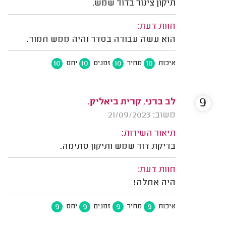
תיקון צינור בדוד שמש.
חוות דעת:
הוא עשה עבודה בסדר והיה ממש חמוד.
10
10
10
10
איכות
מחיר
זמנים
יחס
9
לב ברני, קרית ביאליק.
משוב: 21/09/2023
תיאור השירות:
בדיקת דוד שמש ותיקון סתימה.
חוות דעת:
היה אחלה!
9
9
9
9
איכות
מחיר
זמנים
יחס