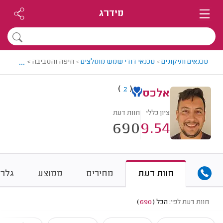
מידרג
...
טכנאים ותיקונים
>
טכנאי דודי שמש מומלצים
>
חיפה והסביבה > טכנאי דו
)
(
2
אלכס
ציון כללי
חוות דעת
690
9.54
חוות דעת
מחירים
ממוצע
גלרי
חוות דעת לפי:
הכל
(
690
)