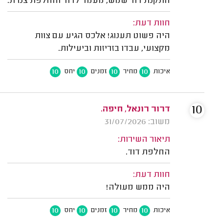
התקנת דוד שמש, מעמד לדוד והחלפת צנרת.
חוות דעת:
היה פשוט תענוג! אלכס הגיע עם צוות
מקצועי, עבדו בזריזות וביעילות.
10
10
10
10
איכות
מחיר
זמנים
יחס
10
דרור רונאל, חיפה.
משוב: 31/07/2026
תיאור השירות:
החלפת דוד.
חוות דעת:
היה ממש מעולה!
10
10
10
10
איכות
מחיר
זמנים
יחס