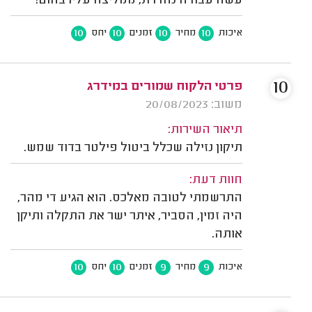
עשה עבודה נהדרת, ממליצה עליו בחום!
10
10
10
10
איכות
מחיר
זמנים
יחס
10
פרטי הלקוח שמורים במידרג
משוב: 20/08/2023
תיאור השירות:
תיקון נזילה שכלל ביטול פילטר בדוד שמש.
חוות דעת:
התרשמתי לטובה מאלכס. הוא הגיע די מהר,
היה זמין, הסביר, איתר ישר את התקלה ותיקן
אותה.
10
10
9
9
איכות
מחיר
זמנים
יחס