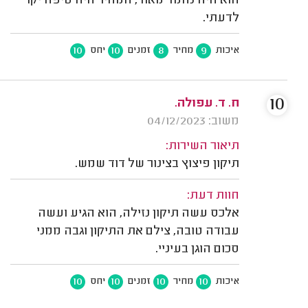
הוא היה נחמד מאוד, המחיר היה טיפה יקר
לדעתי.
10
10
8
9
איכות
מחיר
זמנים
יחס
10
ח. ד. עפולה.
משוב: 04/12/2023
תיאור השירות:
תיקון פיצוץ בצינור של דוד שמש.
חוות דעת:
אלכס עשה תיקון נזילה, הוא הגיע ועשה
עבודה טובה, צילם את התיקון וגבה ממני
סכום הוגן בעיניי.
10
10
10
10
איכות
מחיר
זמנים
יחס