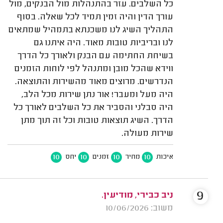
כל השלבים. עזר בהתנהלות מול הבנקים, מול
עורך הדין והיה זמין תמיד לכל שאלה. בסוף
התהליך השיג לנו משכנתא בתמהיל שמתאים
לנו ובריביות טובות מאוד. היה איתנו גם
בשיחת החתימה עם הבנק ולאורך כל הדרך
ווידא שהכל מובן ומתנהל לפי לוחות הזמנים
הנדרשים. מרוצים מאוד מהשירות והתוצאה.
היה מעל ומעבר! אור נתן שירות מכל הלב,
היה סבלני והסביר את כל השלבים לאורך כל
הדרך. השיג תוצאות טובות וכל זה תוך מתן
שירות מעולה.
10
10
10
10
איכות
מחיר
זמנים
יחס
9
ניב כבירי, מודיעין.
משוב: 10/06/2026