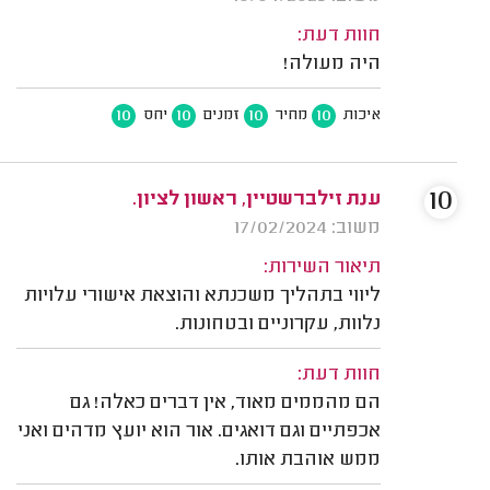
חוות דעת:
היה מעולה!
10
10
10
10
איכות
מחיר
זמנים
יחס
10
ענת זילברשטיין, ראשון לציון.
משוב: 17/02/2024
תיאור השירות:
ליווי בתהליך משכנתא והוצאת אישורי עלויות
נלוות, עקרוניים ובטחונות.
חוות דעת:
הם מהממים מאוד, אין דברים כאלה! גם
אכפתיים וגם דואגים. אור הוא יועץ מדהים ואני
ממש אוהבת אותו.