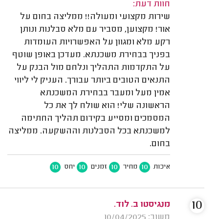
חוות דעת:
שירות מקצועי ומעולה!! ממליצה בחום על
אור! מקצוען, מסביר עם מלא סבלנות ונותן
רקע מלא ומגוון על האפשרויות העומדות
בפניך בבחירת משכנתא. מעדכן באופן שוטף
על התקדמות התהליך ונלחם מול הבנק על
התנאים הטובים ביותר עבורך. העניק לי ליווי
אמין מעל ומעבר בבחירת המשכנתא
הראשונה שלי! הוא שולח לך את כל
המסמכים ומסייע בקידום תהליך החתימה
למשכנתא בכל הסבלנות וההשקעה. ממליצה
בחום.
10
10
10
10
איכות
מחיר
זמנים
יחס
10
מנגיסטו ב. לוד.
משוב: 10/04/2025