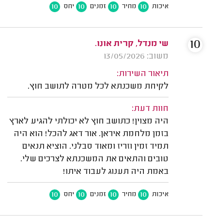
10
10
10
10
איכות
מחיר
זמנים
יחס
10
שי מנדל, קרית אונו.
משוב: 13/05/2026
תיאור השירות:
לקיחת משכנתא לכל מטרה לתושב חוץ.
חוות דעת:
היה מצוין! כתושב חוץ לא יכולתי להגיע לארץ
בזמן מלחמת איראן. אור דאג להכל! הוא היה
תמיד זמין וזריז ומאוד סבלני. הוציא תנאים
טובים והתאים את המשכנתא לצרכים שלי.
באמת היה תענוג לעבוד איתו!
10
10
10
10
איכות
מחיר
זמנים
יחס