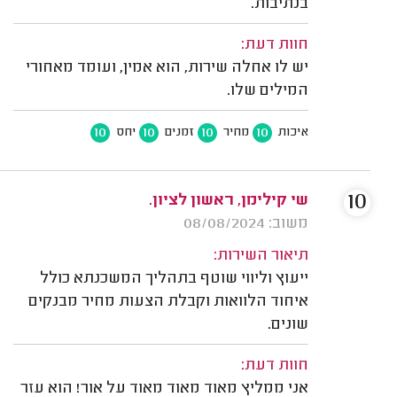
בנתיבות.
חוות דעת:
יש לו אחלה שירות, הוא אמין, ועומד מאחורי
המילים שלו.
10
10
10
10
איכות
מחיר
זמנים
יחס
10
שי קילימן, ראשון לציון.
משוב: 08/08/2024
תיאור השירות:
ייעוץ וליווי שוטף בתהליך המשכנתא כולל
איחוד הלוואות וקבלת הצעות מחיר מבנקים
שונים.
חוות דעת:
אני ממליץ מאוד מאוד מאוד על אור! הוא עזר