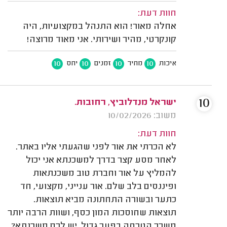
חוות דעת:
אחלה מאור! הוא התנהל במקצועיות, היה
קונקרטי, מהיר ושירותי. אני מאוד מרוצה!
10
10
10
10
איכות
מחיר
זמנים
יחס
10
ישראל מנדלוביץ, רחובות.
משוב: 10/02/2026
חוות דעת:
לא הכרתי את אור לפני שהגעתי אליו באתר.
לאחר מסע קצר בדרך למשכנתא אני יכול
להמליץ על אור וחברת טוב משכנתאות
ופיננסים בלב שלם. אור ענייני, מקצועי, חד
כתער ובשורה התחתונה מביא תוצאות.
תוצאות שחוסכות המון כסף, ושוות הרבה יותר
משכר הטרחה בפער גדול. יש לכם משכנתא?