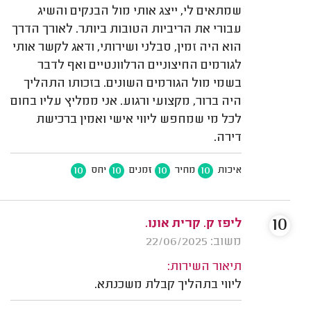
שמתאים לי, ייצג אותי מול הבנקים והשיג
עבורי את הריביות הטובות ביותר. לאורך הדרך
הוא היה זמין, סבלני ושירותי, ודאג לקשר אותי
לגורמים החיצוניים הרלוונטיים ואף לדבר
בשמי מול הגורמים השונים. בזכותו התהליך
היה ברור, מקצועי ורגוע. אני ממליץ עליו בחום
לכל מי שמחפש ליווי אישי ואמין ברכישת
דירה.
10
10
10
10
איכות
מחיר
זמנים
יחס
10
ליפז ק. קרית אונו.
משוב: 22/06/2025
תיאור השירות:
ליווי בתהליך קבלת משכנתא.