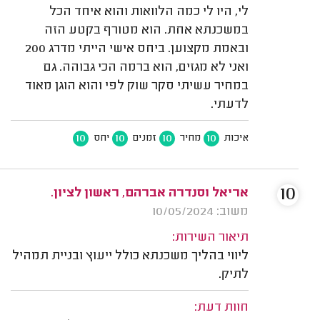
לי, היו לי כמה הלוואות והוא איחד הכל
במשכנתא אחת. הוא מטורף בקטע הזה
ובאמת מקצוען. ביחס אישי הייתי מדרג 200
ואני לא מגזים, הוא ברמה הכי גבוהה. גם
במחיר עשיתי סקר שוק לפי והוא הוגן מאוד
לדעתי.
10
10
10
10
איכות
מחיר
זמנים
יחס
10
אריאל וסנדרה אברהם, ראשון לציון.
משוב: 10/05/2024
תיאור השירות:
ליווי בהליך משכנתא כולל ייעוץ ובניית תמהיל
לתיק.
חוות דעת: