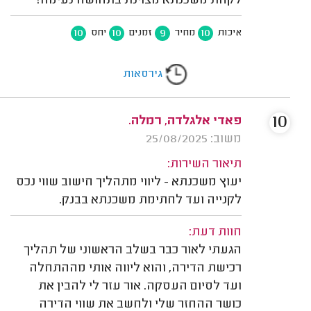
לקחת משכנתא מצוינת בתחושה נעימה!
10
10
9
10
איכות
מחיר
זמנים
יחס
גירסאות
10
פאדי אלגלדה, רמלה.
משוב: 25/08/2025
תיאור השירות:
יעוץ משכנתא - ליווי מתהליך חישוב שווי נכס
לקנייה ועד לחתימת משכנתא בבנק.
חוות דעת:
הגעתי לאור כבר בשלב הראשוני של תהליך
רכישת הדירה, והוא ליווה אותי מההתחלה
ועד לסיום העסקה. אור עזר לי להבין את
כושר ההחזר שלי ולחשב את שווי הדירה