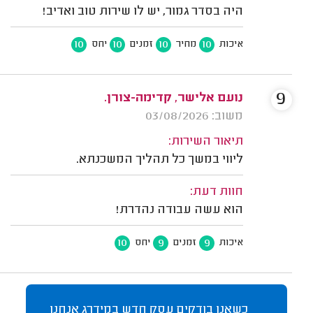
היה בסדר גמור, יש לו שירות טוב ואדיב!
10
10
10
10
איכות
מחיר
זמנים
יחס
9
נועם אלישר, קדימה-צורן.
משוב: 03/08/2026
תיאור השירות:
ליווי במשך כל תהליך המשכנתא.
חוות דעת:
הוא עשה עבודה נהדרת!
10
9
9
איכות
זמנים
יחס
כשאנו בודקים עסק חדש במידרג אנחנו