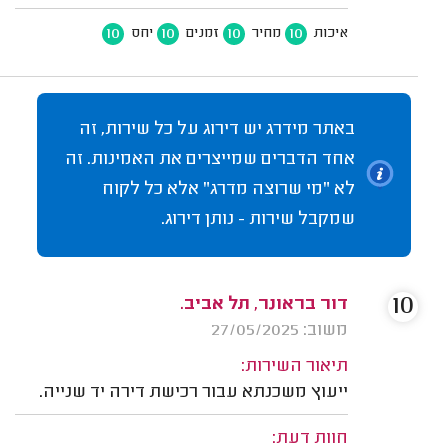
10
10
10
10
איכות
מחיר
זמנים
יחס
באתר מידרג יש דירוג על כל שירות, זה
אחד הדברים שמייצרים את האמינות. זה
לא "מי שרוצה מדרג" אלא כל לקוח
שמקבל שירות - נותן דירוג.
10
דור בראונר, תל אביב.
משוב: 27/05/2025
תיאור השירות:
ייעוץ משכנתא עבור רכישת דירה יד שנייה.
חוות דעת: