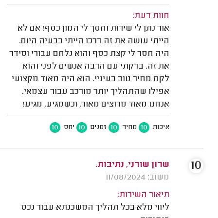
חוות דעת:
אור נתן לי שירות וחסך לי המון כסף! אם לא
הייתי עושה את זה דרכו הייתי בבעיה היום.
היה חסר לי קצת כסף והוא נלחם עבורי וסידר
את זה. בדקתי עם הרבה אנשים לפני והוא
לקח מחיר טוב בעיניי. הוא היה מאוד מקצועי
אפילו שהתהליך יותר מורכב עבור עצמאי.
אנחנו מאוד מרוצים מאור, וכשמגיע, מגיע!
10
10
10
10
איכות
מחיר
זמנים
יחס
10
שרון שורני, נתיבות.
משוב: 11/08/2024
תיאור השירות:
ליווי מלא בכל תהליך המשכנתא עבור נכס