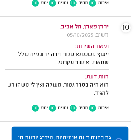
10
10
10
10
איכות
מחיר
זמנים
יחס
10
ירדן פארן, תל אביב.
משוב: 05/10/2025
תיאור השירות:
ייעוץ משכנתא עבור דירה יד שנייה כולל
שמאות ואישור עקרוני.
חוות דעת:
הוא היה בסדר גמור, מעולה ואין לי משהו רע
להגיד.
10
10
10
10
איכות
מחיר
זמנים
יחס
גם בחוות דעת אנונימיות, מידרג יודעת מי