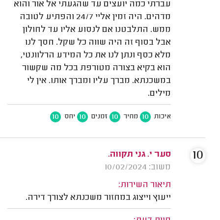
עברתי כמה יועצים עד שהגעתי אל אור והוא
מדהים. היה זמין אליי 24/7 והפתיע לטובה
ממש. התלבטנו אם לנסוע אליו עד לחולון
אבל בסוף זה היה שווה כל שקל. חסך לנו
מלא כסף ונתן לנו את כל המידע הרלוונטי,
הוא בקיא בצורה מטורפת בכל מה שקשור
במשכנתא. מברך עליו ומברך אותו. אין לי
מילים.
10
10
10
10
איכות
מחיר
זמנים
יחס
10
סער י. גני תקווה.
משוב: 10/02/2024
תיאור השירות:
ייעוץ וייצוג במחזור משכנתא לצורך דירה.