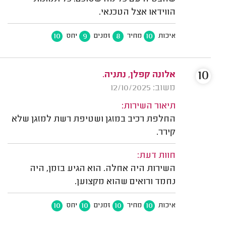
הווידאו אצל הטכנאי.
10
9
8
10
איכות
מחיר
זמנים
יחס
10
אלונה קפלן, נתניה.
משוב: 12/10/2025
תיאור השירות:
החלפת רכיב במזגן ושטיפת רשת למזגן שלא
קירר.
חוות דעת:
השירות היה אחלה. הוא הגיע בזמן, היה
נחמד ורואים שהוא מקצוען.
10
10
10
10
איכות
מחיר
זמנים
יחס