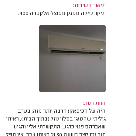
תיאור השירות:
תיקון נזילה ממזגן מפוצל אלקטרה 400.
חוות דעת:
היה על הכיפאק! הרבה יותר מזה: בערב
גיליתי שהמזגן בסלון נוזל (בתוך הבית), ראיתי
שאברהם פנוי כרגע, התקשרתי אליו והגיע
תוך זמן קצר בשעה 21:30 באותו ערב. אין ספק