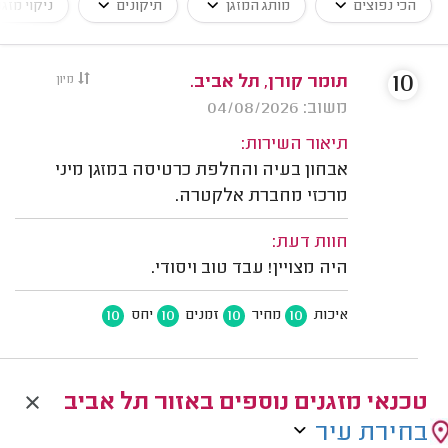
הכי נפוצים
מותג המזגן
תיקונים
ניקוי מזגנ
10
תומר קורן, תל אביב.
מיון
משוב: 04/08/2026
תיאור השירות:
אבחון בעיה והחלפת כרטיסה במזגן מיני
מרכזי מחברת אלקטרה.
חוות דעת:
היה מצויין! עבד טוב ויסודי.
10
10
10
10
איכות
מחיר
זמנים
יחס
טכנאי מזגנים נוספים באזור תל אביב
בחירת עיר