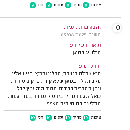
9
9
9
9
איכות
מחיר
זמנים
יחס
10
זהבה ברו, נתניה.
משוב: 03/08/2025
תיאור השירות:
מילוי גז במזגן.
חוות דעת:
הוא אחלה בנאדם, סבלני וחרוץ. הגיע אליי
עקב תקלה במזגן שלא קירר, בדק ביסודיות
ונתן הסברים ברורים. תמיד היה זמין לכל
שאלה. גם המחיר ביחס לתמורה בסדר גמור.
ממליצה בחום! היה מצוין!
10
10
10
10
איכות
מחיר
זמנים
יחס