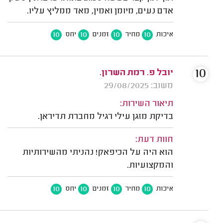
אדם נעים, מיומן ואמין, מאד ממליץ עליו.
10
10
10
10
איכות
מחיר
זמנים
יחס
10
יובל פ. רמת השרון.
משוב: 29/08/2025
תיאור השירות:
בדיקת מזגן עילי רגיל מחברת תדיראן.
חוות דעת:
הוא היה על הכיפאק! נהניתי מהשירותיות
והמקצועיות.
10
10
10
10
איכות
מחיר
זמנים
יחס