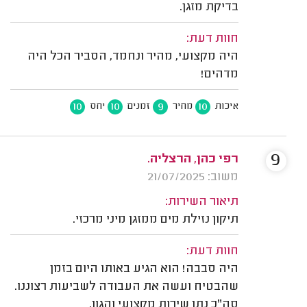
בדיקת מזגן.
חוות דעת:
היה מקצועי, מהיר ונחמד, הסביר הכל היה
מדהים!
10
10
9
10
איכות
מחיר
זמנים
יחס
9
רפי כהן, הרצליה.
משוב: 21/07/2025
תיאור השירות:
תיקון נזילת מים ממזגן מיני מרכזי.
חוות דעת:
היה סבבה! הוא הגיע באותו היום בזמן
שהבטיח ועשה את העבודה לשביעות רצוננו.
סה"כ נתן שירות מקצועי והגון.