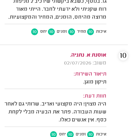
גז. בנוסף, כשבא ביקשתי שירכיב 2 מניפות
רוח שקניתי ולא ידעתי לחבר. הייתי מאוד
מרוצה מהיחס, הזמנים, המחיר והמקצועיות.
10
10
10
10
איכות
מחיר
זמנים
יחס
10
אוסנת א. נתניה.
משוב: 02/07/2026
תיאור השירות:
תיקון מזגן.
חוות דעת:
היה מצוין! היה מקצועי ואדיב. שרותי גם לאחר
שעות העבודה. פתר את הבעיה מבלי לקחת
כסף. אין אנשים כאלו.
10
10
10
איכות
זמנים
יחס