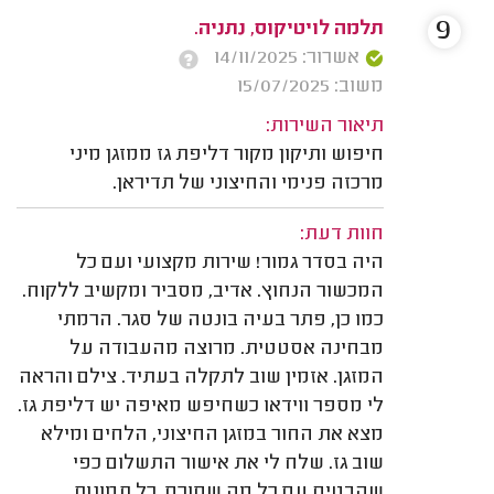
9
תלמה לויטיקוס, נתניה.
אשרור: 14/11/2025
משוב: 15/07/2025
תיאור השירות:
חיפוש ותיקון מקור דליפת גז ממזגן מיני
מרכזה פנימי והחיצוני של תדיראן.
חוות דעת:
היה בסדר גמור! שירות מקצועי ועם כל
המכשור הנחוץ. אדיב, מסביר ומקשיב ללקוח.
כמו כן, פתר בעיה בונטה של סגר. הרמתי
מבחינה אסטטית. מרוצה מהעבודה על
המזגן. אזמין שוב לתקלה בעתיד. צילם והראה
לי מספר ווידאו כשחיפש מאיפה יש דליפת גז.
מצא את החור במזגן החיצוני, הלחים ומילא
שוב גז. שלח לי את אישור התשלום כפי
שהבטיח עם כל מה שסוכם. כל תמונות