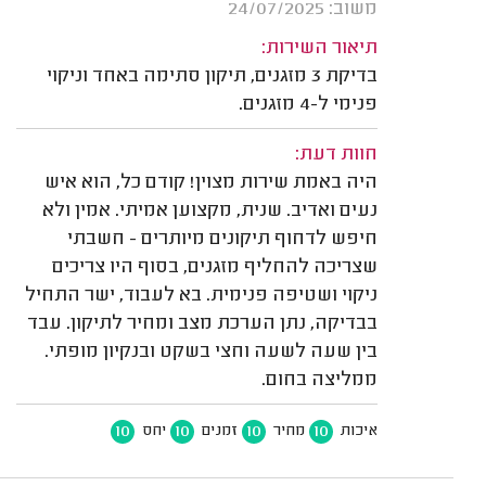
משוב: 24/07/2025
תיאור השירות:
בדיקת 3 מזגנים, תיקון סתימה באחד וניקוי
פנימי ל-4 מזגנים.
חוות דעת:
היה באמת שירות מצוין! קודם כל, הוא איש
נעים ואדיב. שנית, מקצוען אמיתי. אמין ולא
חיפש לדחוף תיקונים מיותרים - חשבתי
שצריכה להחליף מזגנים, בסוף היו צריכים
ניקוי ושטיפה פנימית. בא לעבוד, ישר התחיל
בבדיקה, נתן הערכת מצב ומחיר לתיקון. עבד
בין שעה לשעה וחצי בשקט ובנקיון מופתי.
ממליצה בחום.
10
10
10
10
איכות
מחיר
זמנים
יחס