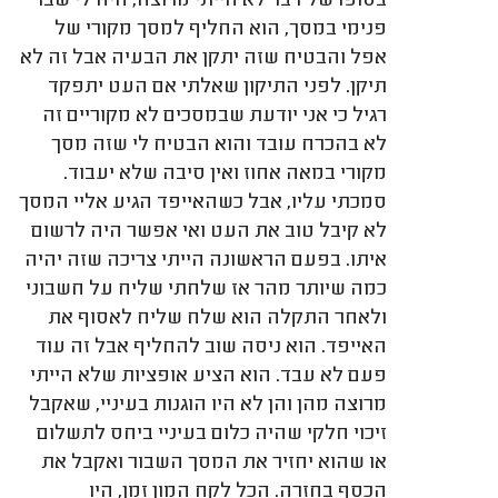
בסופו של דבר לא הייתי מרוצה, היה לי שבר
פנימי במסך, הוא החליף למסך מקורי של
אפל והבטיח שזה יתקן את הבעיה אבל זה לא
תיקן. לפני התיקון שאלתי אם העט יתפקד
רגיל כי אני יודעת שבמסכים לא מקוריים זה
לא בהכרח עובד והוא הבטיח לי שזה מסך
מקורי במאה אחוז ואין סיבה שלא יעבוד.
סמכתי עליו, אבל כשהאייפד הגיע אליי המסך
לא קיבל טוב את העט ואי אפשר היה לרשום
איתו. בפעם הראשונה הייתי צריכה שזה יהיה
כמה שיותר מהר אז שלחתי שליח על חשבוני
ולאחר התקלה הוא שלח שליח לאסוף את
האייפד. הוא ניסה שוב להחליף אבל זה עוד
פעם לא עבד. הוא הציע אופציות שלא הייתי
מרוצה מהן והן לא היו הוגנות בעיניי, שאקבל
זיכוי חלקי שהיה כלום בעיניי ביחס לתשלום
או שהוא יחזיר את המסך השבור ואקבל את
הכסף בחזרה. הכל לקח המון זמן, היו