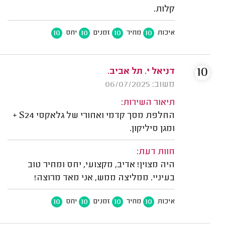
קלות.
10
10
10
10
איכות
מחיר
זמנים
יחס
10
דניאל י. תל אביב.
משוב: 06/07/2025
תיאור השירות:
החלפת מסך קדמי ואחורי של גלאקסי S24 +
ומגן סיליקון.
חוות דעת:
היה מצוין! אדיב, מקצועי, יחס ומחיר טוב
בעיניי. ממליצה ממש, אני מאד מרוצה!
10
10
10
10
איכות
מחיר
זמנים
יחס