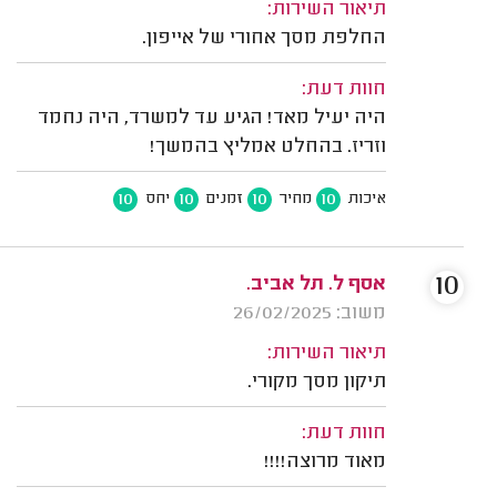
תיאור השירות:
החלפת מסך אחורי של אייפון.
חוות דעת:
היה יעיל מאד! הגיע עד למשרד, היה נחמד
וזריז. בהחלט אמליץ בהמשך!
10
10
10
10
איכות
מחיר
זמנים
יחס
10
אסף ל. תל אביב.
משוב: 26/02/2025
תיאור השירות:
תיקון מסך מקורי.
חוות דעת:
מאוד מרוצה!!!!