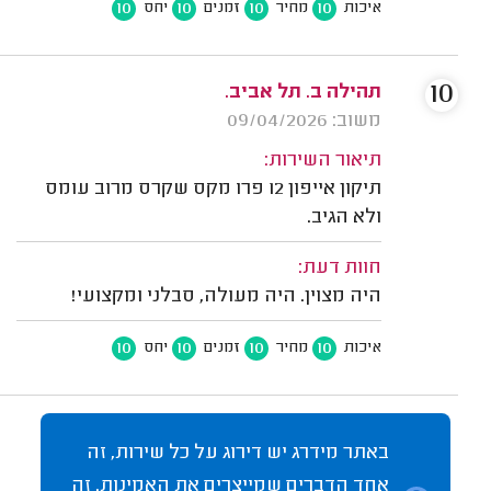
10
10
10
10
איכות
מחיר
זמנים
יחס
10
תהילה ב. תל אביב.
משוב: 09/04/2026
תיאור השירות:
תיקון אייפון 12 פרו מקס שקרס מרוב עומס
ולא הגיב.
חוות דעת:
היה מצוין. היה מעולה, סבלני ומקצועי!
10
10
10
10
איכות
מחיר
זמנים
יחס
באתר מידרג יש דירוג על כל שירות, זה
אחד הדברים שמייצרים את האמינות. זה