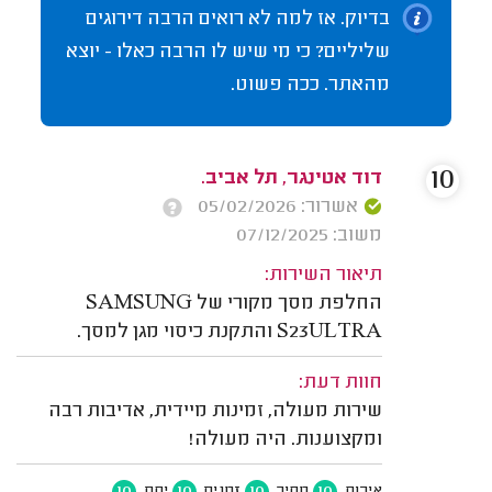
בדיוק. אז למה לא רואים הרבה דירוגים
שליליים? כי מי שיש לו הרבה כאלו - יוצא
מהאתר. ככה פשוט.
10
דוד אטינגר, תל אביב.
אשרור: 05/02/2026
משוב: 07/12/2025
תיאור השירות:
החלפת מסך מקורי של SAMSUNG
S23ULTRA והתקנת כיסוי מגן למסך.
חוות דעת:
שירות מעולה, זמינות מיידית, אדיבות רבה
ומקצוענות. היה מעולה!
10
10
10
10
איכות
מחיר
זמנים
יחס