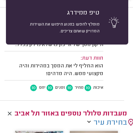
טיפ ממידרג
10
עילית ל. תל אביב.
מיון
מומלץ לחפש במנוע חיפוש את השירות
משוב: 04/08/2026
המדויק שאתם צריכים.
תיאור השירות:
תיקון מסך של אייפון 13 שלא נדלק בכלל.
חוות דעת:
הוא החליף לי את המסך במהירות והיה
מקצועי ממש. היה מדהים!
10
10
10
10
איכות
מחיר
זמנים
יחס
מעבדות סלולר נוספים באזור תל אביב
בחירת עיר