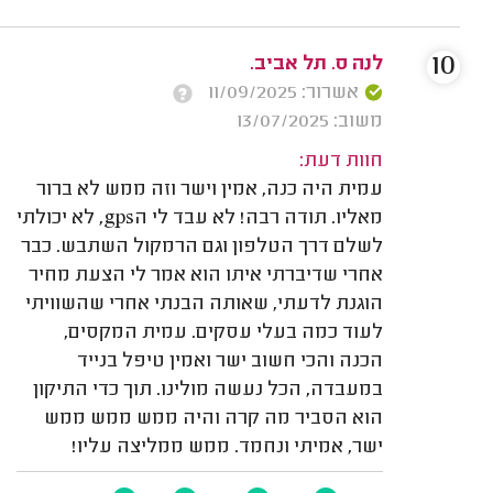
10
לנה ס. תל אביב.
אשרור: 11/09/2025
משוב: 13/07/2025
חוות דעת:
עמית היה כנה, אמין וישר וזה ממש לא ברור
מאליו. תודה רבה! לא עבד לי הgps, לא יכולתי
לשלם דרך הטלפון וגם הרמקול השתבש. כבר
אחרי שדיברתי איתו הוא אמר לי הצעת מחיר
הוגנת לדעתי, שאותה הבנתי אחרי שהשוויתי
לעוד כמה בעלי עסקים. עמית המקסים,
הכנה והכי חשוב ישר ואמין טיפל בנייד
במעבדה, הכל נעשה מולינו. תוך כדי התיקון
הוא הסביר מה קרה והיה ממש ממש ממש
ישר, אמיתי ונחמד. ממש ממליצה עליו!