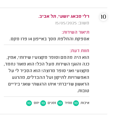
10
רלי סבאג יושעי, תל אביב.
משוב: 15/05/2025
תיאור השירות:
אספקת והחלפת מסך באייפון 14 פרו מקס.
חוות דעת:
הוא היה מהמם וסופר מקצועי! שירותי, אמין,
כנה והוגן! השירות מעל הכל! הוא מאוד נחמד,
מקצועי ואני סופר מרוצה! הוא הסביר לי על
האפשרויות לתיקון ועל ההבדלים, מהרגע
הראשון שדיברתי איתו הרגשתי שאני בידיים
טובות.
10
10
10
10
איכות
מחיר
זמנים
יחס