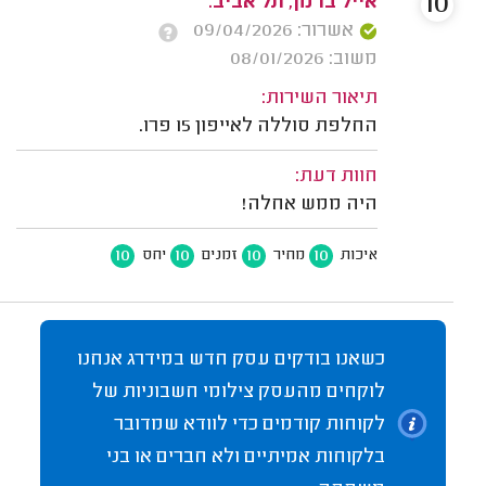
10
אייל ברמן, תל אביב.
אשרור: 09/04/2026
משוב: 08/01/2026
תיאור השירות:
החלפת סוללה לאייפון 15 פרו.
חוות דעת:
היה ממש אחלה!
10
10
10
10
איכות
מחיר
זמנים
יחס
כשאנו בודקים עסק חדש במידרג אנחנו
לוקחים מהעסק צילומי חשבוניות של
לקוחות קודמים כדי לוודא שמדובר
בלקוחות אמיתיים ולא חברים או בני