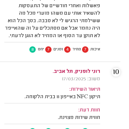
פאשלות ואחרי חודשיים של התעסקות
להשאיר אותי עם משהו מזערי מכל מה
ששילמתי הרגיש לי לא סבבה. בסך הכל הוא
היה נחמד אבל אם מסתכלים על זה שהאייפד
לא תוקן עד הסוף אז המחיר לא הוגן לדעתי.
8
7
4
7
איכות
מחיר
זמנים
יחס
10
רוני לופניק, תל אביב.
משוב: 17/03/2025
תיאור השירות:
תיקון NFC באייפון 11 בבית הלקוחה.
חוות דעת:
חווית שירות מצוינת.