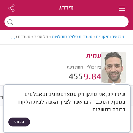
מידרג
...
טכנאים ותיקונים
>
מעבדות סלולר מומלצות
>
תל אביב > מעבדת סלולר מומ
עמית
ציון כללי
חוות דעת
455
9.84
שימו לב, אני מתקן רק סמארטפונים וטאבלטים.
חוות דעת
מחירים
ממוצע
גלרי
בנוסף, המעבדה בראשון לציון, הגעה לבית הלקוח
כרוכה בתשלום.
חוות דעת לפי:
הכל
(
455
)
הבנתי
הכי נפוצים
סוג מכשיר
סוג תיקון