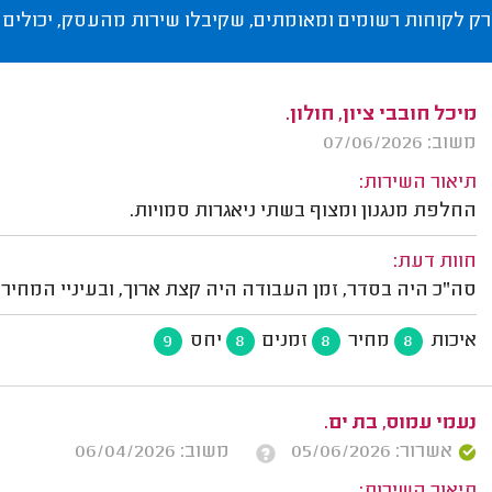
רק לקוחות רשומים ומאומתים, שקיבלו שירות מהעסק, יכולים 
מיכל חובבי ציון, חולון.
משוב: 07/06/2026
תיאור השירות:
החלפת מנגנון ומצוף בשתי ניאגרות סמויות.
חוות דעת:
סה"כ היה בסדר, זמן העבודה היה קצת ארוך, ובעיניי המחיר ו
איכות
מחיר
זמנים
יחס
9
8
8
8
נעמי עמוס, בת ים.
אשרור: 05/06/2026
משוב: 06/04/2026