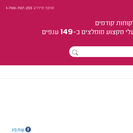
מוקד מידרג:
1-700-707-233
קוחות קודמים
149
לי מקצוע
מומלצים
ב-
ענפים
שתפו