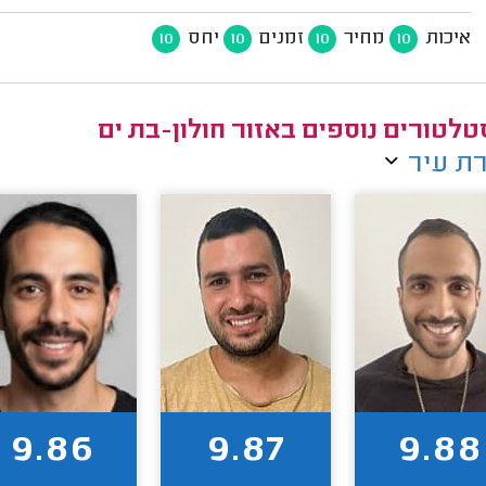
איכות
מחיר
זמנים
יחס
10
10
10
10
טלטורים נוספים באזור חולון-בת ים
ת עיר
9.86
9.87
9.88