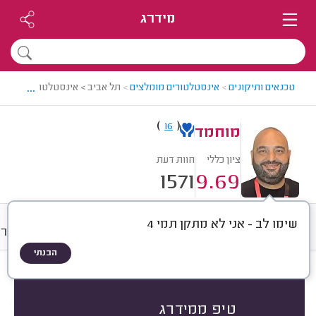
מידרג
...
טכנאים ותיקונים
>
אינסטלטורים מומלצים
>
תל אביב > אינסטלטור מומלץ -
)
(
16
מוחמד
ציון כללי
חוות דעת
1571
9.69
שימו לב - אני לא מתקן תמי 4
חוות דעת
מחירים
ממוצע
גלרי
הבנתי
חוות דעת לפי:
הכל
(
1571
)
הכי נפוצים
סוגי סתימות
אביזרי אינסטלציה
טיפ ממידרג