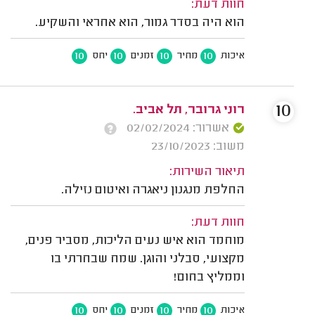
חוות דעת:
הוא היה בסדר גמור, הוא אחראי והשקיע.
10
10
10
10
איכות
מחיר
זמנים
יחס
10
רוני גרובר, תל אביב.
אשרור: 02/02/2024
משוב: 23/10/2023
תיאור השירות:
החלפת מנגנון ניאגרה ואיטום נזילה.
חוות דעת:
מוחמד הוא איש נעים הליכות, מסביר פנים,
מקצועי, סבלני והוגן. שמח שבחרתי בו
וממליץ בחום!
10
10
10
10
איכות
מחיר
זמנים
יחס