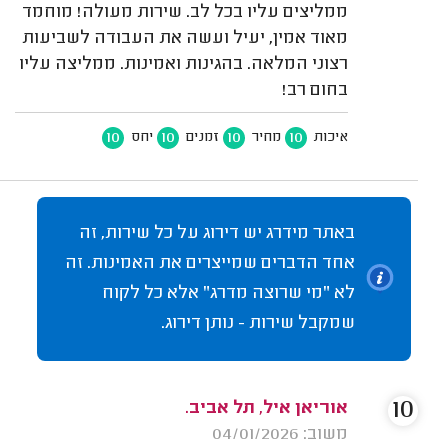
ממליצים עליו בכל לב. שירות מעולה! מוחמד
מאוד אמין, יעיל ועשה את העבודה לשביעות
רצוני המלאה. בהגינות ואמינות. ממליצה עליו
בחום רב!
10
10
10
10
איכות
מחיר
זמנים
יחס
באתר מידרג יש דירוג על כל שירות, זה
אחד הדברים שמייצרים את האמינות. זה
לא "מי שרוצה מדרג" אלא כל לקוח
שמקבל שירות - נותן דירוג.
10
אוריאן איל, תל אביב.
משוב: 04/01/2026