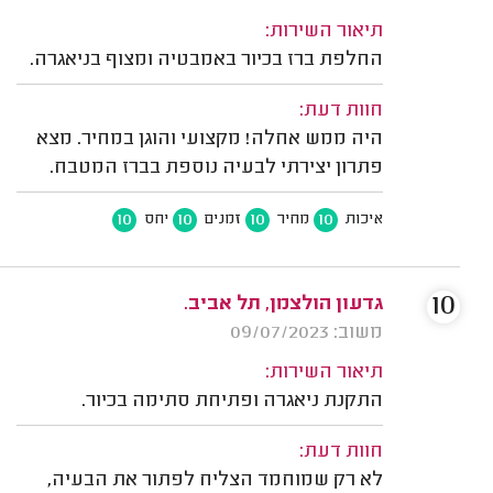
תיאור השירות:
החלפת ברז בכיור באמבטיה ומצוף בניאגרה.
חוות דעת:
היה ממש אחלה! מקצועי והוגן במחיר. מצא
פתרון יצירתי לבעיה נוספת בברז המטבח.
10
10
10
10
איכות
מחיר
זמנים
יחס
10
גדעון הולצמן, תל אביב.
משוב: 09/07/2023
תיאור השירות:
התקנת ניאגרה ופתיחת סתימה בכיור.
חוות דעת:
לא רק שמוחמד הצליח לפתור את הבעיה,