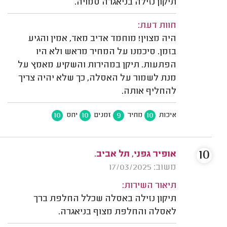
תיקון נזילה בניאגרה סמויה.
חוות דעת:
היה מצוין! מוחמד אדיב מאד, אמין והגיע
בזמן. סיכמנו על המחיר מראש ולא היו
הפתעות. תיקן במהירות והשקיע מאמץ על
מנת לשמור על האסלה, כך שלא יהיה צריך
להחליף אותה.
10
10
9
10
איכות
מחיר
זמנים
יחס
10
אופיר גפני, תל אביב.
משוב: 17/03/2025
תיאור השירות:
תיקון נזילה באסלה שכלל החלפת ברך
לאסלה והחלפת מצוף בניאגרה.