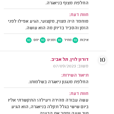
החלפת מצוף בניאגרה.
חוות דעת:
מוחמד היה מצוין, מקצועי, הגיע אפילו לפני
הזמן והסביר בדיוק מה הוא עושה.
10
10
10
10
איכות
מחיר
זמנים
יחס
10
דורון לוין, תל אביב.
משוב: 07/09/2023
תיאור השירות:
החלפת מנגנון ניאגרה בשלמותו.
חוות דעת:
עשה עבודה מהירה ויעילה! התקשרתי אליו
ביום שישי בגלל תקלה בניאגרה, הוא הגיע
תוך שעה ופתר את הבעיה.