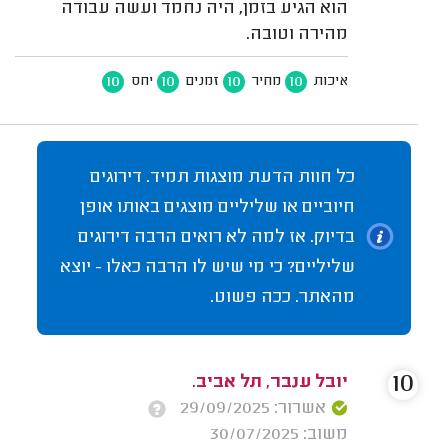
הוא הגיע בזמן, היה נחמד ועשה עבודה
מהירה וטובה.
10
10
10
10
איכות
מחיר
זמנים
יחס
כל חוות הדעת מוצגות תמיד. דירוגים
חיוביים או שליליים מוצגים באותו אופן
בדיוק. אז למה לא רואים הרבה דירוגים
שליליים? כי מי שיש לו הרבה כאלו - יוצא
מהאתר. ככה פשוט.
10
יובל ענבר, תל אביב.
אשרור: 29/09/2025
משוב: 30/07/2025