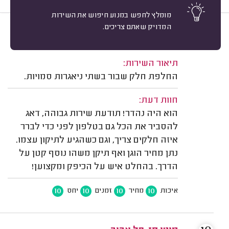
מומלץ לחפש במנוע חיפוש את השירות
המדויק שאתם צריכים.
10
קרן א. תל אביב.
מיון
משוב: 12/07/2026
תיאור השירות:
החלפת חלק שבור בשתי ניאגרות סמויות.
חוות דעת:
הוא היה נהדר! תודעת שירות גבוהה, דאג
להסביר את הכל גם בטלפון לפני כדי לברר
איזה חלקים צריך, וגם כשהגיע לתיקון עצמו.
נתן מחיר הוגן ואף תיקן משהו נוסף קטן על
הדרך. בהחלט איש על הכיפק ומקצוען!
10
10
10
10
איכות
מחיר
זמנים
יחס