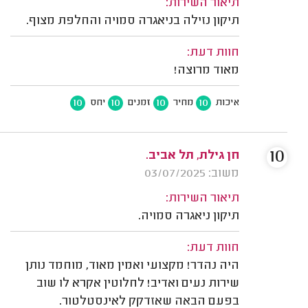
תיאור השירות:
תיקון נזילה בניאגרה סמויה והחלפת מצוף.
חוות דעת:
מאוד מרוצה!
10
10
10
10
איכות
מחיר
זמנים
יחס
10
חן גילת, תל אביב.
משוב: 03/07/2025
תיאור השירות:
תיקון ניאגרה סמויה.
חוות דעת:
היה נהדר! מקצועי ואמין מאוד, מוחמד נותן
שירות נעים ואדיב! לחלוטין אקרא לו שוב
בפעם הבאה שאזדקק לאינסטלטור.