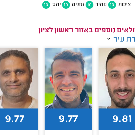
איכות
מחיר
זמנים
יחס
10
10
10
10
אים נוספים באזור ראשון לציון
ת עיר
9.77
9.77
9.81