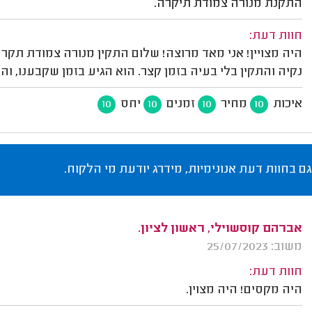
התקנת מנורה צמודת תיקרה.
חוות דעת:
היה מצויין! אני מאד מרוצה! שלום התקין מנורה צמודת תק
נקיה והתקין בלי בעיה בזמן קצר. הוא הגיע בזמן שקבענו, וה
איכות
מחיר
זמנים
יחס
10
10
10
10
גם בחוות דעת אנונימיות, מידרג יודעת מי הלקוח.
אברהם קוסשוילי, ראשון לציון.
משוב: 25/07/2023
חוות דעת:
היה מקסים! היה מצוין.