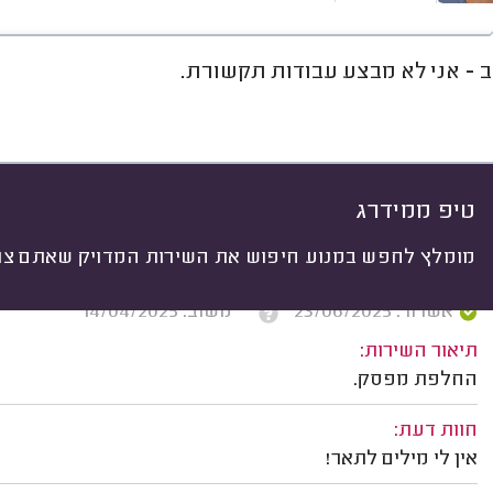
ב - אני לא מבצע עבודות תקשורת.
חוות דעת
מחירים
ממוצע
רי
יתי
 לפי:
הכל
(
21
)
ים
תיקונים
התקנות
תשתיות חשמל
טיפ ממידרג
מומלץ לחפש במנוע חיפוש את השירות המדויק שאתם צרי
ויקי כהן, ראשון לציון.
אשרור: 23/06/2025
משוב: 14/04/2025
תיאור השירות:
החלפת מפסק.
חוות דעת:
אין לי מילים לתאר!