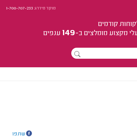
מוקד מידרג:
1-700-707-233
קוחות קודמים
149
לי מקצוע
מומלצים
ב-
ענפים
שתפו