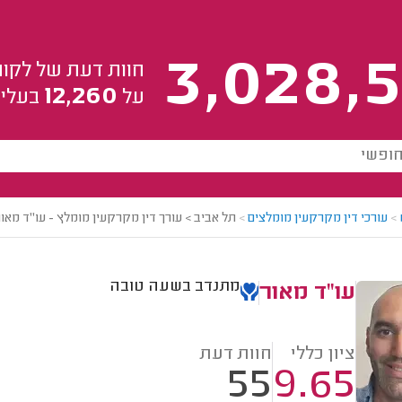
3,028,5
חוות דעת של לקוח
12,260
על
בעלי 
>
עורכי דין מקרקעין מומלצים
>
תל אביב > עורך דין מקרקעין מומלץ - עו"ד מאור
מתנדב בשעה טובה
עו"ד מאור
ציון כללי
חוות דעת
55
9.65