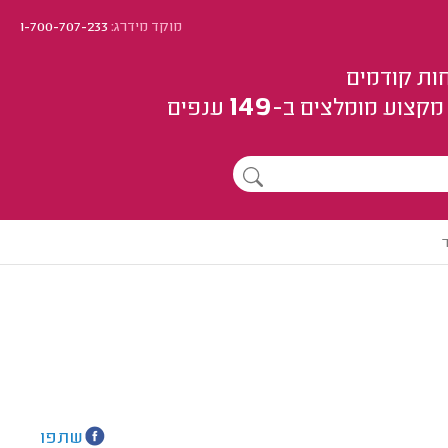
מוקד מידרג:
1-700-707-233
ות קודמים
149
מקצוע
מומלצים
ב-
ענפים
שתפו