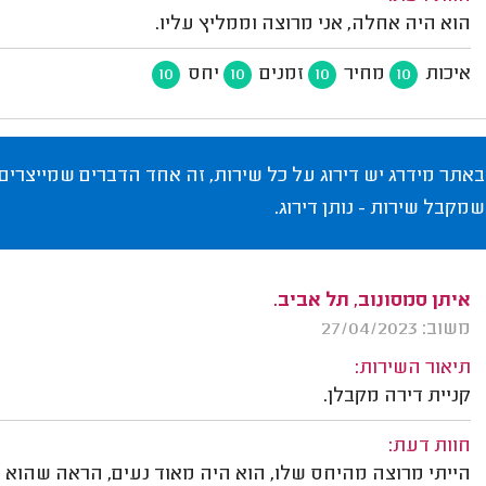
הוא היה אחלה, אני מרוצה וממליץ עליו.
איכות
מחיר
זמנים
יחס
10
10
10
10
באתר מידרג יש דירוג על כל שירות, זה אחד הדברים שמייצרים
שמקבל שירות - נותן דירוג.
איתן סמסונוב, תל אביב.
משוב: 27/04/2023
תיאור השירות:
קניית דירה מקבלן.
חוות דעת:
הייתי מרוצה מהיחס שלו, הוא היה מאוד נעים, הראה שהוא י