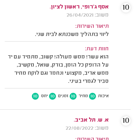
10
אסף ג'רופי, ראשון לציון.
משוב: 26/04/2021
תיאור השירות:
ליווי בתהליך משכנתא לבית שני.
חוות דעת:
הוא עשר! ממש מעולה! קשוב, מתמיד עם יד
על הדופק כל הזמן, בודק, שואל, מקשיב,
ממש אדיב, מקצועי ונחמד וגם לוקח מחיר
סביר לגמרי בעיני.
10
10
10
10
איכות
מחיר
זמנים
יחס
10
א. ש. תל אביב.
משוב: 22/08/2022
תיאור השירות: