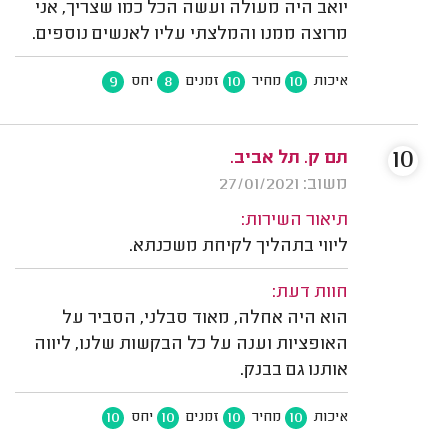
יואב היה מעולה ועשה הכל כמו שצריך, אני
מרוצה ממנו והמלצתי עליו לאנשים נוספים.
9
8
10
10
איכות
מחיר
זמנים
יחס
10
תם ק. תל אביב.
משוב: 27/01/2021
תיאור השירות:
ליווי בתהליך לקיחת משכנתא.
חוות דעת:
הוא היה אחלה, מאוד סבלני, הסביר על
האופציות וענה על כל הבקשות שלנו, ליווה
אותנו גם בבנק.
10
10
10
10
איכות
מחיר
זמנים
יחס