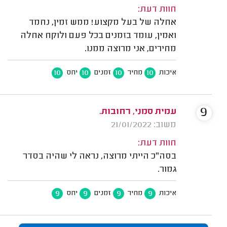
חוות דעת:
אחלה של בעל מקצוע! ממש זמין, נחמד
ואמין, עומד בזמנים בכל פעם ולוקח אחלה
מחירים, אני מרוצה ממנו.
10
10
10
10
איכות
מחיר
זמנים
יחס
9
עמית סמני, רחובות.
משוב: 21/01/2022
חוות דעת:
בסה"כ הייתי מרוצה, נראה לי שהיה בסדר
גמור.
9
9
9
9
איכות
מחיר
זמנים
יחס