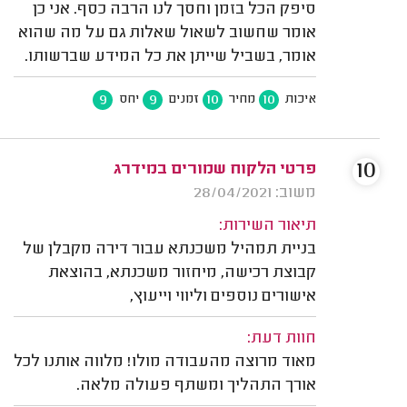
סיפק הכל בזמן וחסך לנו הרבה כסף. אני כן
אומר שחשוב לשאול שאלות גם על מה שהוא
אומר, בשביל שייתן את כל המידע שברשותו.
9
9
10
10
איכות
מחיר
זמנים
יחס
10
פרטי הלקוח שמורים במידרג
משוב: 28/04/2021
תיאור השירות:
בניית תמהיל משכנתא עבור דירה מקבלן של
קבוצת רכישה, מיחזור משכנתא, בהוצאת
אישורים נוספים וליווי וייעוץ,
חוות דעת:
מאוד מרוצה מהעבודה מולו! מלווה אותנו לכל
אורך התהליך ומשתף פעולה מלאה.