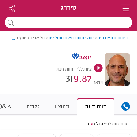
מידרג
...
ביטוחים ופיננסים
>
יועצי משכנתאות מומלצים
>
תל אביב > יועץ משכנתאות 
יואב
ציון כללי
חוות דעת
31
9.87
וידאו
&
חוות דעת
ממוצע
גלריה
A
Q
חוות דעת לפי:
הכל
(
31
)