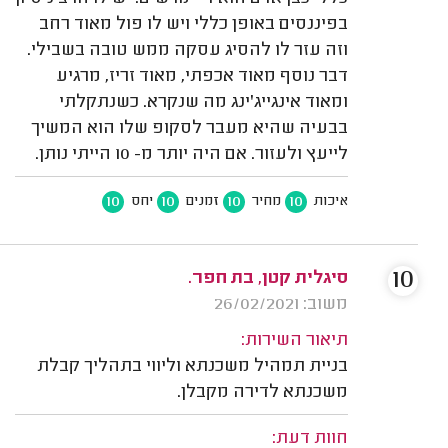
בפיננסים באופן כללי ויש לו פול מאוד רחב
וזה עזר לו להסיג עסקה ממש טובה בשבילי.
דבר נוסף מאוד אכפתי, מאוד זריז, מרגיע
ומאוד אינגייג'ינג מה שנקרא. כשנתקלתי
בבעיה שהיא מעבר לסקופ שלו הוא המשיך
לייעץ ולעזור. אם היה יותר מ- 10 הייתי נותן.
10
10
10
10
איכות
מחיר
זמנים
יחס
10
סיגלית קטן, בת חפר.
משוב: 26/02/2021
תיאור השירות:
בניית תמהיל משכנתא וליווי בתהליך קבלת
משכנתא לדירה מקבלן.
חוות דעת: