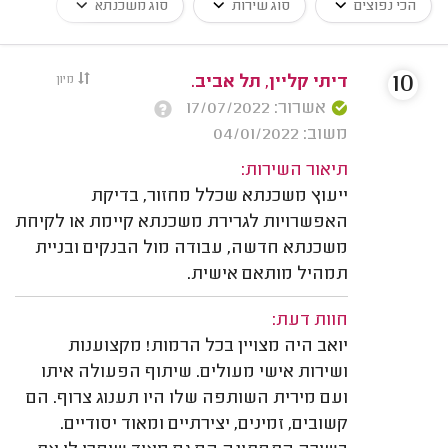
הכי נפוצים
סוג שירות
סוג משכנתא
10
דיתי קליין, תל אביב.
מיון
אשרור: 17/07/2022
משוב: 04/01/2022
תיאור השירות:
ייעוץ משכנתא שכלל מחזור, בדיקת
האפשרויות לגרירת משכנתא קיימת או לקיחת
משכנתא חדשה, עבודה מול הבנקים ובניית
תמהיל מותאם אישית.
חוות דעת:
יואב היה מצויין בכל הרמות! מקצוענות
ושירות אישי מעולים. שיתוף הפעולה איתו
ועם מירית השותפה שלו היו תענוג צרוף. הם
קשובים, זמינים, יצירתיים ומאוד יסודיים.