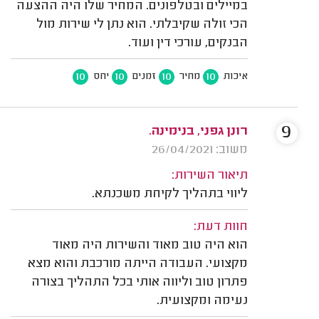
במיילים ובטלפונים. המחיר שלו היה ההצעה
הכי זולה שקיבלתי. הוא נתן לי שירות מול
הבנקים, עורכי דין ועוד.
10
10
10
10
איכות
מחיר
זמנים
יחס
9
רונן גפני, בנימינה.
משוב: 26/04/2021
תיאור השירות:
ליווי בתהליך לקיחת משכנתא.
חוות דעת:
הוא היה טוב מאוד והשירות היה מאוד
מקצועי. העבודה הייתה מורכבת והוא מצא
פתרון טוב וליווה אותי בכל התהליך בצורה
נעימה ומקצועית.