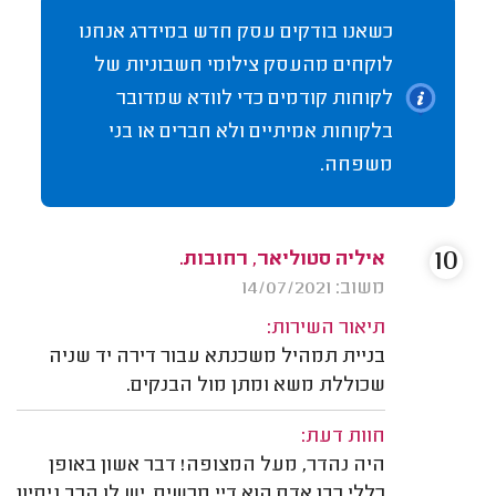
כשאנו בודקים עסק חדש במידרג אנחנו
לוקחים מהעסק צילומי חשבוניות של
לקוחות קודמים כדי לוודא שמדובר
בלקוחות אמיתיים ולא חברים או בני
משפחה.
10
איליה סטוליאר, רחובות.
משוב: 14/07/2021
תיאור השירות:
בניית תמהיל משכנתא עבור דירה יד שניה
שכוללת משא ומתן מול הבנקים.
חוות דעת:
היה נהדר, מעל המצופה! דבר אשון באופן
כללי כבן אדם הוא דיי מרשים. יש לו הרב ניסיון