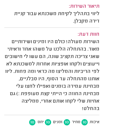
תיאור השירות:
ליווי בתהליך לקיחת משכנתא עבור קניית
דירה מקבלן.
חוות דעת:
השירות מעולה! כולם היו זמינים ושירותיים
מאוד. בהתחלה הלכנו על משהו אחד וראיתי
שאני צריכה תקציב שונה, הם עשו לי חישובים
וייעוצים ולקחו אופציות אחרות למשכנתא לא
לפי הריביות והמליצו מה כדאי ומה פחות. ליוו
אותנו מהתחלה עד הסוף, היו סבלניים,
מבחינת עמידה בזמנים ואפילו לחצו עלי
מבחינת החוזה כי הייתי קצת מעופפת :) גם
אחיות שלי לקחו אותם אחרי, ממליצה
בהחלט!
10
10
10
10
איכות
מחיר
זמנים
יחס