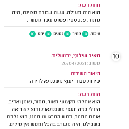
חוות דעת:
הוא היה מעולה, עשה עבודה מצוינת, היה
נחמד, פנטסטי ופשוט עשר מעשר.
10
10
10
10
איכות
מחיר
זמנים
יחס
10
מאיר שילוני, ירושלים.
משוב: 26/04/2021
תיאור השירות:
שירות עבור ייעוץ משכנתא לדירה.
חוות דעת:
הוא אחלה! מקצועי מאוד, מסור, נאמן ואדיב.
היו לי כמה יועצי משכנתאות והוא לא רואה
אותם ממטר, ממש התרגשנו ממנו, הוא נלחם
בשבילנו, היה מעורב בהכל וממש אין מילים.