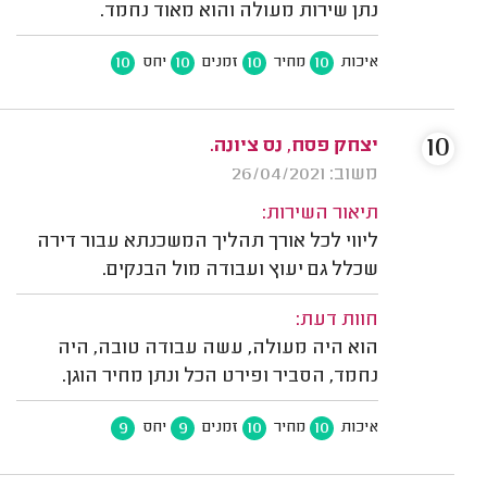
נתן שירות מעולה והוא מאוד נחמד.
10
10
10
10
איכות
מחיר
זמנים
יחס
10
יצחק פסח, נס ציונה.
משוב: 26/04/2021
תיאור השירות:
ליווי לכל אורך תהליך המשכנתא עבור דירה
שכלל גם יעוץ ועבודה מול הבנקים.
חוות דעת:
הוא היה מעולה, עשה עבודה טובה, היה
נחמד, הסביר ופירט הכל ונתן מחיר הוגן.
9
9
10
10
איכות
מחיר
זמנים
יחס