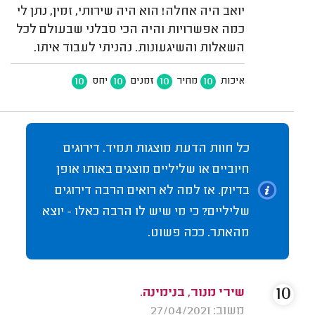
יואב היה אחלה! הוא היה שירותי, זמין, נתן לי
כמה אפשרויות והיה הכי סבלני שבעולם לכל
השאלות והשיגעונות. נהניתי לעבוד איתו.
10
10
10
10
איכות
מחיר
זמנים
יחס
כל חוות הדעת מוצגות תמיד. דירוגים
חיוביים או שליליים מוצגים באותו אופן
בדיוק. אז למה לא רואים הרבה דירוגים
שליליים? כי מי שיש לו הרבה כאלו - יוצא
מהאתר. ככה פשוט.
10
שירי מנור, בנימינה.
משוב: 27/04/2021