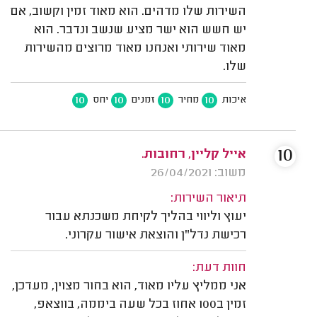
השירות שלו מדהים. הוא מאוד זמין וקשוב, אם
יש חשש הוא ישר מציע שנשב ונדבר. הוא
מאוד שירותי ואנחנו מאוד מרוצים מהשירות
שלו.
10
10
10
10
איכות
מחיר
זמנים
יחס
10
אייל קליין, רחובות.
משוב: 26/04/2021
תיאור השירות:
יעוץ וליווי בהליך לקיחת משכנתא עבור
רכישת נדל"ן והוצאת אישור עקרוני.
חוות דעת:
אני ממליץ עליו מאוד, הוא בחור מצוין, מעדכן,
זמין ב100 אחוז בכל שעה ביממה, בווצאפ,