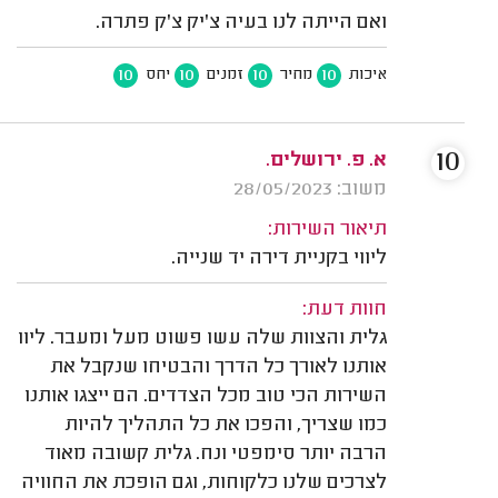
ואם הייתה לנו בעיה צ'יק צ'ק פתרה.
10
10
10
10
איכות
מחיר
זמנים
יחס
10
א. פ. ירושלים.
משוב: 28/05/2023
תיאור השירות:
ליווי בקניית דירה יד שנייה.
חוות דעת:
גלית והצוות שלה עשו פשוט מעל ומעבר. ליוו
אותנו לאורך כל הדרך והבטיחו שנקבל את
השירות הכי טוב מכל הצדדים. הם ייצגו אותנו
כמו שצריך, והפכו את כל התהליך להיות
הרבה יותר סימפטי ונח. גלית קשובה מאוד
לצרכים שלנו כלקוחות, וגם הופכת את החוויה