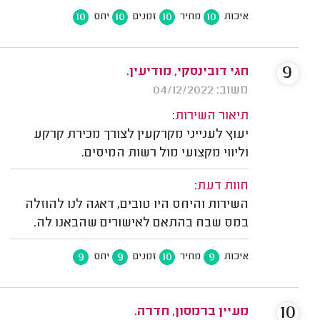
10
10
10
10
איכות
מחיר
זמנים
יחס
9
חגי דובינסקי, מודיעין.
משוב: 04/12/2022
תיאור השירות:
יעוץ לענייני מקרקעין לצורך מכירת קרקע
וליווי מקצועי מול רשות המיסים.
חוות דעת:
השירות והיחס היו טובים, דאגה לנו להוזלה
במס שבח בהתאם לאישורים שהבאנו לה.
9
9
10
9
איכות
מחיר
זמנים
יחס
10
מעיין ברמסון, חדרה.