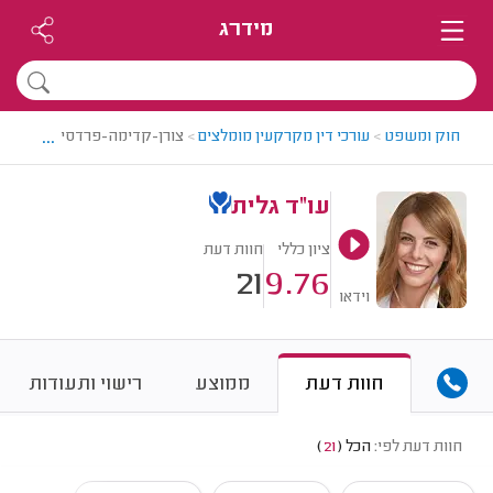
מידרג
...
חוק ומשפט
>
עורכי דין מקרקעין מומלצים
>
צורן-קדימה-פרדסיה > עורך די
עו"ד גלית
ציון כללי
חוות דעת
21
9.76
וידאו
חוות דעת
ממוצע
רישוי ותעודות
חוות דעת לפי:
הכל
(
21
)