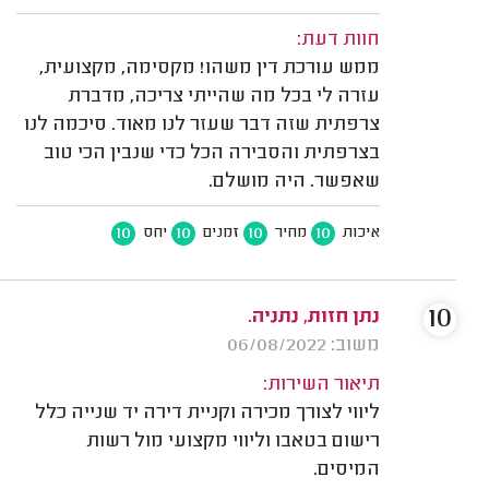
חוות דעת:
ממש עורכת דין משהו! מקסימה, מקצועית,
עזרה לי בכל מה שהייתי צריכה, מדברת
צרפתית שזה דבר שעזר לנו מאוד. סיכמה לנו
בצרפתית והסבירה הכל כדי שנבין הכי טוב
שאפשר. היה מושלם.
10
10
10
10
איכות
מחיר
זמנים
יחס
10
נתן חזות, נתניה.
משוב: 06/08/2022
תיאור השירות:
ליווי לצורך מכירה וקניית דירה יד שנייה כלל
רישום בטאבו וליווי מקצועי מול רשות
המיסים.