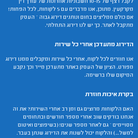
לקבל רצף של 10-15 חשבוניות אחרונות של עורך דין
מקרקעין. מתוכן, אנו מדברים עם 5 לקוחות, לכל הפחות!
אם כולם ממליצים בחום ונותנים דירוג גבוה – העסק
מתקבל לאתר. כך יש לנו דירוג התחלתי.
הדירוג מתעדכן אחרי כל שירות
אנו חוזרים לכל לקוח, אחרי כל שירות ומקבלים ממנו דירוג
מפורט. הציון של העסק באתר מתעדכן מייד וכך נקבע
המיקום שלו ברשימה.
בקרת איכות חוזרת
האם הלקוחות מרוצים גם זמן רב אחרי השירות? את זה
אנחנו בודקים שוב אחרי מספר חודשים ובתחומים
מסויימים – גם לאחר מספר שנים! (בשיפוצים ואיטום
למשל...) והלקוח יכול לשנות את הדירוג שנתן בעבר.