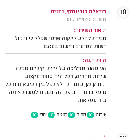
10
דניאלה דובינסקי, נתניה.
משוב: 06/11/2022
תיאור השירות:
מכירת קרקע ללקוח פרטי שכלל ליווי מול
רשות המיסים ורישום בטאבו.
חוות דעת:
אני מאוד ממליצה על גלית! קיבלנו ממנה
שירות מדהים, הכל היה סופר מקצועי
ומתוקתק, שום דבר לא נפל בין הכיסאות והכל
טופל ברמה הכי גבוהה. נשמח לעשות איתה
עוד עסקאות.
10
10
10
10
איכות
מחיר
זמנים
יחס