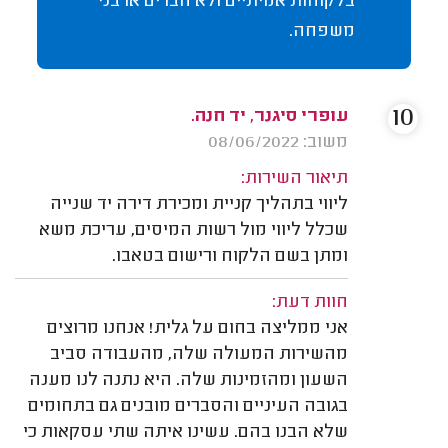
בלקוחות אמיתיים ולא חברים או בני
משפחה.
10
עופרי סיגנר, יד חנה.
משוב: 08/06/2022
תיאור השירות:
ליווי בתהליך קניית ומכירת דירה יד שנייה
שכלל ליווי מול רשות המיסים, עריכת משא
ומתן בשם הלקוח ורישום בטאבו.
חוות דעת:
אני ממליצה בחום על גלית! אנחנו מרוצים
מהשירות המעולה שלה, מהעבודה סביב
השעון ומהזמינות שלה. היא נתנה לנו מענה
בגובה העיניים והסברים מובנים גם בתחומים
שלא הבנו בהם. עשינו איתה שתי עסקאות כי