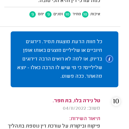
כמה עורכי דין והיא הכי טובה.
9
9
10
10
איכות
מחיר
זמנים
יחס
כל חוות הדעת מוצגות תמיד. דירוגים
חיוביים או שליליים מוצגים באותו אופן
בדיוק. אז למה לא רואים הרבה דירוגים
שליליים? כי מי שיש לו הרבה כאלו - יוצא
מהאתר. ככה פשוט.
10
טל נירה בלו, בת חפר.
משוב: 04/11/2022
תיאור השירות:
פיקוח וביקורת על עורכת דין נוספת בתהליך