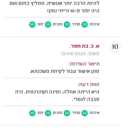
להיות הרבה יותר אנושית. ממליץ בחום ואם
היה יותר מ-10 הייתי נותן!
10
10
10
10
איכות
מחיר
זמנים
יחס
10
א. כ. בת חפר.
משוב: 13/04/2023
תיאור השירות:
מתן אישור עבור לקיחת משכנתא.
חוות דעת:
היא הייתה אחלה, זמינה וקוהרנטית. היה
סבבה לגמרי.
10
10
10
10
איכות
מחיר
זמנים
יחס