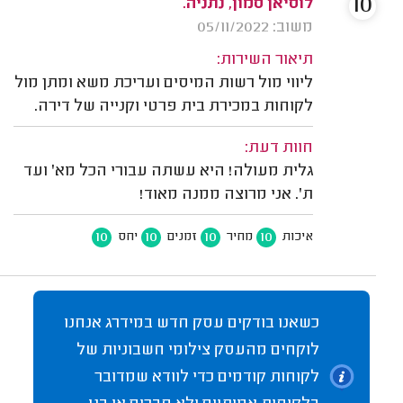
10
לוסיאן סמון, נתניה.
משוב: 05/11/2022
תיאור השירות:
ליווי מול רשות המיסים ועריכת משא ומתן מול
לקוחות במכירת בית פרטי וקנייה של דירה.
חוות דעת:
גלית מעולה! היא עשתה עבורי הכל מא' ועד
ת'. אני מרוצה ממנה מאוד!
10
10
10
10
איכות
מחיר
זמנים
יחס
כשאנו בודקים עסק חדש במידרג אנחנו
לוקחים מהעסק צילומי חשבוניות של
לקוחות קודמים כדי לוודא שמדובר