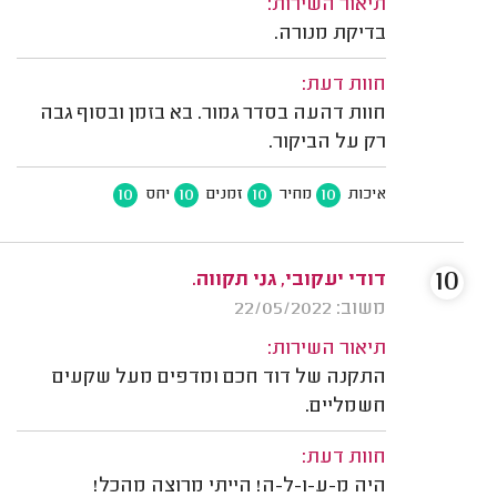
תיאור השירות:
בדיקת מנורה.
חוות דעת:
חוות דהעה בסדר גמור. בא בזמן ובסוף גבה
רק על הביקור.
10
10
10
10
איכות
מחיר
זמנים
יחס
10
דודי יעקובי, גני תקווה.
משוב: 22/05/2022
תיאור השירות:
התקנה של דוד חכם ומדפים מעל שקעים
חשמליים.
חוות דעת:
היה מ-ע-ו-ל-ה! הייתי מרוצה מהכל!