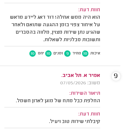
חוות דעת:
הוא היה ממש אחלה! דוד דאג ליידע מראש
על איחור צפוי בזמן ההגעה שתואם ולאחר
שהגיע נתן שירות מצוין, מלווה בהסברים
ותשובות סבלניות לשאלות.
10
10
9
10
איכות
מחיר
זמנים
יחס
9
אמיר א. תל אביב.
משוב: 07/05/2026
תיאור השירות:
החלפת כבל מתח של מזגן לארון חשמל.
חוות דעת:
קיבלתי שירות טוב ויעיל.