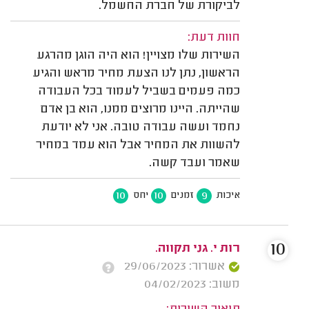
לביקורת של חברת החשמל.
חוות דעת:
השירות שלו מצויין! הוא היה הוגן מהרגע
הראשון, נתן לנו הצעת מחיר מראש והגיע
כמה פעמים בשביל לעמוד בכל העבודה
שהייתה. היינו מרוצים ממנו, הוא בן אדם
נחמד ועשה עבודה טובה. אני לא יודעת
להשוות את המחיר אבל הוא עמד במחיר
שאמר ועבד קשה.
10
10
9
איכות
זמנים
יחס
10
רות י. גני תקווה.
אשרור: 29/06/2023
משוב: 04/02/2023