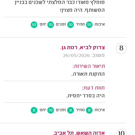
מומלץ מאוד! כבר המלצתי לשכנים בבניין
המשותף. היה מצוין!
10
10
10
10
איכות
מחיר
זמנים
יחס
8
צדוק לביא, רמת גן.
משוב: 26/05/2026
תיאור השירות:
התקנת תאורה.
חוות דעת:
היה בסדר יחסית.
8
10
8
8
איכות
מחיר
זמנים
יחס
10
אדוה השאש, תל אביב.