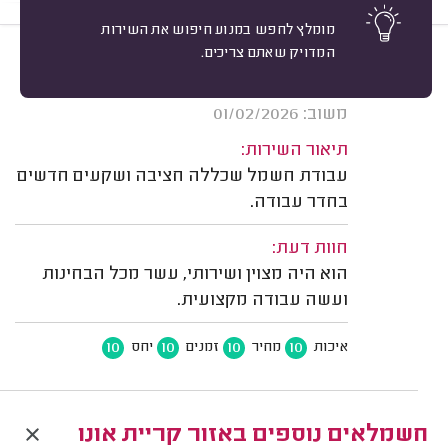
מומלץ לחפש במנוע חיפוש את השירות
המדויק שאתם צריכים.
10
יוסי עירוני, גני תקווה.
מיון
אשרור: 15/04/2026
משוב: 01/02/2026
תיאור השירות:
עבודת חשמל שכללה חציבה ושקעים חדשים
בחדר עבודה.
חוות דעת:
הוא היה מצוין ושירותי, עשר מכל הבחינות
ועשה עבודה מקצועית.
10
10
10
10
איכות
מחיר
זמנים
יחס
חשמלאים נוספים באזור קריית אונו