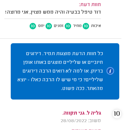
חוות דעת:
דוד טיפל בבעיה והיה ממש מצוין, אני מרוצה!
10
10
10
10
איכות
מחיר
זמנים
יחס
כל חוות הדעת מוצגות תמיד. דירוגים
חיוביים או שליליים מוצגים באותו אופן
בדיוק. אז למה לא רואים הרבה דירוגים
שליליים? כי מי שיש לו הרבה כאלו - יוצא
מהאתר. ככה פשוט.
10
גליה ל. גני תקווה.
משוב: 28/08/2022