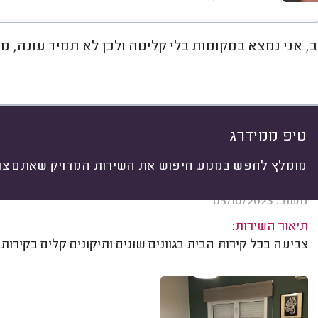
ב, אני נמצא במקומות בלי קליטה ולכן לא תמיד עונה,
חוות דעת
מחירים
ממוצע
גל
יתי
 לפי:
הכל
(
520
)
ים
עבודות גדולות
עבודות קטנות
לפי ח
טיפ ממידרג
מומלץ לחפש במנוע חיפוש את השירות המדויק שאתם צרי
מאיה אוברהרד, תל אביב.
משוב: 05/10/2023
תיאור השירות:
צביעה בכל קירות הבית בגוונים שונים ותיקונים קלים בקירות.