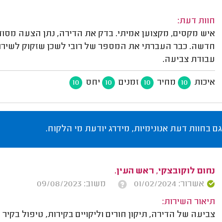
חוות דעת:
איש מקסים, מקצוען אמיתי. בדק את הדירה, נתן הצעה מסודרת
חדשה. כבר העברתי את המספר של רובי לשכן שזקוק לשירו
עבודת צביעה.
איכות
מחיר
זמנים
יחס
10
10
10
10
גם בחוות דעת אנונימיות, מידרג יודעת מי הלקוח.
נחום לוקובצקי, ראש העין.
אשרור: 01/02/2024
משוב: 09/08/2023
תיאור השירות:
צביעה של הדירה, תיקון חורים וליקויים בקירות, טיפול בקי