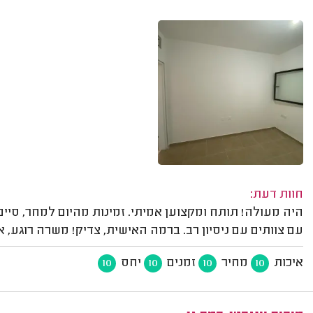
חוות דעת:
היה מעולה! תותח ומקצוען אמיתי. זמינות מהיום למחר, סיי
עם צוותים עם ניסיון רב. ברמה האישית, צדיק! משרה רוגע, אמ
איכות
מחיר
זמנים
יחס
10
10
10
10