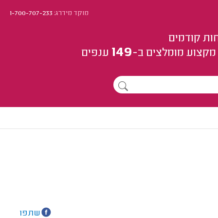
מוקד מידרג:
1-700-707-233
ות קודמים
149
מקצוע
מומלצים
ב-
ענפים
שתפו