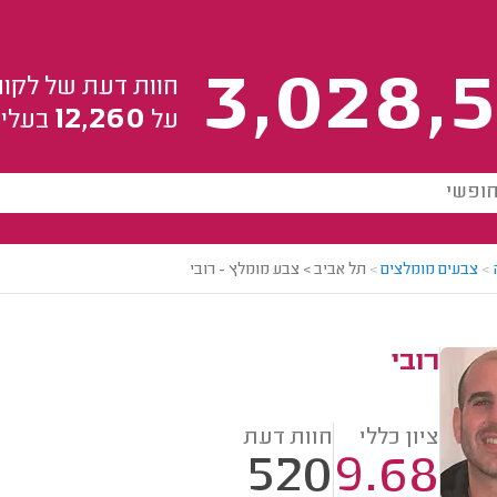
3,028,5
חוות דעת של לקוח
12,260
על
בעלי 
>
צבעים מומלצים
>
תל אביב > צבע מומלץ - רובי
רובי
ציון כללי
חוות דעת
520
9.68