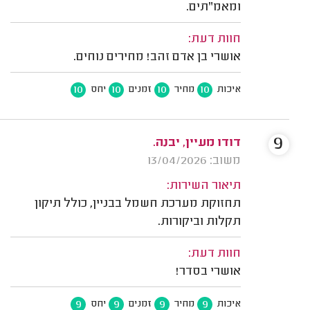
ומאמ"תים.
חוות דעת:
אושרי בן אדם זהב! מחירים נוחים.
10
10
10
10
איכות
מחיר
זמנים
יחס
9
דודו מעיין, יבנה.
משוב: 13/04/2026
תיאור השירות:
תחזוקת מערכת חשמל בבניין, כולל תיקון
תקלות וביקורות.
חוות דעת:
אושרי בסדר!
9
9
9
9
איכות
מחיר
זמנים
יחס