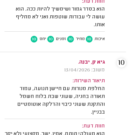
חוות דעת:
הוא בסדר גמור ושימשיך להיות ככה. הוא
עושה לי עבודות שוטפות ואני לא מחליף
אותו.
10
10
10
10
איכות
מחיר
זמנים
יחס
10
גיא ק, יבנה.
משוב: 13/04/2026
תיאור השירות:
החלפת מנורות עם חיישן תנועה, עמוד
תאורה בחניה, שעוני שבת בלוח חשמל
והתקנת שעוני כיבוי והדלקה אוטומטיים
בבניין.
חוות דעת:
הוא מעולה! תותח. אמין, ישר, מקצועי ולא יקר