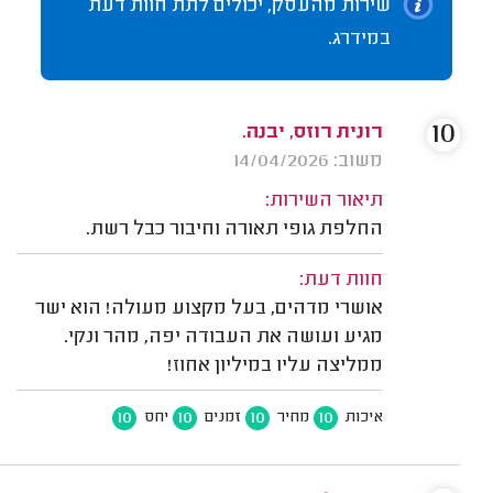
שירות מהעסק, יכולים לתת חוות דעת
במידרג.
10
רונית רוזס, יבנה.
משוב: 14/04/2026
תיאור השירות:
החלפת גופי תאורה וחיבור כבל רשת.
חוות דעת:
אושרי מדהים, בעל מקצוע מעולה! הוא ישר
מגיע ועושה את העבודה יפה, מהר ונקי.
ממליצה עליו במיליון אחוז!
10
10
10
10
איכות
מחיר
זמנים
יחס