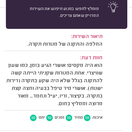
מומלץ לחפש במנוע חיפוש את השירות
המדויק שאתם צריכים.
10
דוד הלמן, רחובות.
מיון
משוב: 29/07/2026
תיאור השירות:
החלפה והתקנה של מנורות תקרה.
חוות דעת:
הוא היה מקסים! אושרי הגיע בזמן, כמו שעון
שוויצרי. אחת המנורות שקניתי הייתה קשה
להתקנה בגלל שלא היה שקע בתקרה (דירות
ישנות). אושרי מיד טיפל בבעיה וחצה קצת
בתקרה. בקיצור, זריז, יעיל ונחמד… מאוד
מרוצה וממליץ בחום.
10
10
10
10
איכות
מחיר
זמנים
יחס