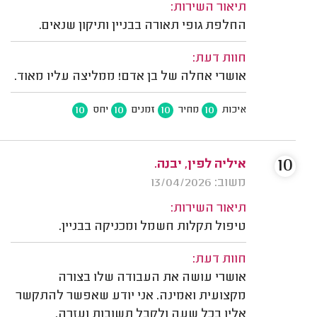
תיאור השירות:
החלפת גופי תאורה בבניין ותיקון שנאים.
חוות דעת:
אושרי אחלה של בן אדם! ממליצה עליו מאוד.
10
10
10
10
איכות
מחיר
זמנים
יחס
10
איליה לפין, יבנה.
משוב: 13/04/2026
תיאור השירות:
טיפול תקלות חשמל ומכניקה בבניין.
חוות דעת:
אושרי עושה את העבודה שלו בצורה
מקצועית ואמינה. אני יודע שאפשר להתקשר
אליו בכל שעה ולקבל תשובות ועזרה.