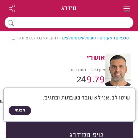
מידרג
...
טכנאים ותיקונים
>
חשמלאים מומלצים
>
רחובות-יבנה-נס ציונה > חשמלאי 
אושרי
ציון כללי
חוות דעת
24
9.79
שימו לב, אני לא עובד בשבתות ובחגים.
חוות דעת
מחירים
ממוצע
רישו
הבנתי
חוות דעת לפי:
הכל
(
24
)
הכי נפוצים
תיקונים
התקנות
תשתיות חש
טיפ ממידרג