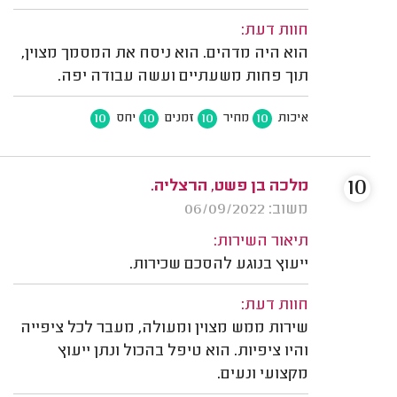
חוות דעת:
הוא היה מדהים. הוא ניסח את המסמך מצוין,
תוך פחות משעתיים ועשה עבודה יפה.
10
10
10
10
איכות
מחיר
זמנים
יחס
10
מלכה בן פשט, הרצליה.
משוב: 06/09/2022
תיאור השירות:
ייעוץ בנוגע להסכם שכירות.
חוות דעת:
שירות ממש מצוין ומעולה, מעבר לכל ציפייה
והיו ציפיות. הוא טיפל בהכול ונתן ייעוץ
מקצועי ונעים.