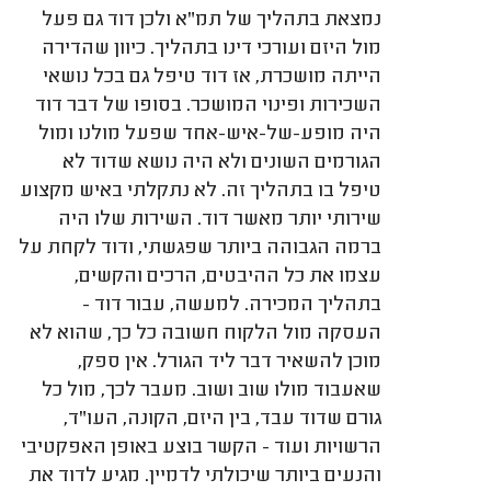
נמצאת בתהליך של תמ"א ולכן דוד גם פעל
מול היזם ועורכי דינו בתהליך. כיוון שהדירה
הייתה מושכרת, אז דוד טיפל גם בכל נושאי
השכירות ופינוי המושכר. בסופו של דבר דוד
היה מופע-של-איש-אחד שפעל מולנו ומול
הגורמים השונים ולא היה נושא שדוד לא
טיפל בו בתהליך זה. לא נתקלתי באיש מקצוע
שירותי יותר מאשר דוד. השירות שלו היה
ברמה הגבוהה ביותר שפגשתי, ודוד לקחת על
עצמו את כל ההיבטים, הרכים והקשים,
בתהליך המכירה. למעשה, עבור דוד -
העסקה מול הלקוח חשובה כל כך, שהוא לא
מוכן להשאיר דבר ליד הגורל. אין ספק,
שאעבוד מולו שוב ושוב. מעבר לכך, מול כל
גורם שדוד עבד, בין היזם, הקונה, העו"ד,
הרשויות ועוד - הקשר בוצע באופן האפקטיבי
והנעים ביותר שיכולתי לדמיין. מגיע לדוד את