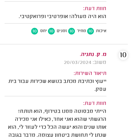
חוות דעת:
הוא היה מעולה! אופרטיבי ופרואקטיבי.
10
10
10
10
איכות
מחיר
זמנים
יחס
10
מ. ק. נתניה.
משוב: 20/03/2024
תיאור השירות:
ייעוץ וכתיבת מכתב בנושא שכירות עבור בית
עסק.
חוות דעת:
הייתי מבסוטה ממנו בטירוף, הוא תותח!
הרגשתי שהוא ואני אחד, כאילו אני מכירה
אותו שנים והוא יעשה הכל כדי לעזור לי, הוא
שנתן לי תחושת ביטחון עצומה. מדבר בגובה