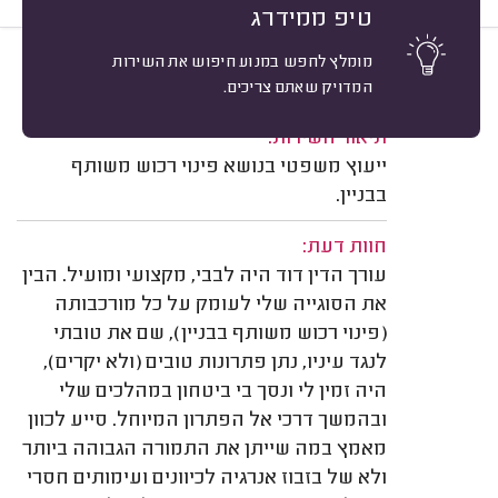
טיפ ממידרג
מומלץ לחפש במנוע חיפוש את השירות
10
יפעת פ. תל אביב.
מיון
המדויק שאתם צריכים.
משוב: 19/12/2025
תיאור השירות:
ייעוץ משפטי בנושא פינוי רכוש משותף
בבניין.
חוות דעת:
עורך הדין דוד היה לבבי, מקצועי ומועיל. הבין
את הסוגייה שלי לעומק על כל מורכבותה
(פינוי רכוש משותף בבניין), שם את טובתי
לנגד עיניו, נתן פתרונות טובים (ולא יקרים),
היה זמין לי ונסך בי ביטחון במהלכים שלי
ובהמשך דרכי אל הפתרון המיוחל. סייע לכוון
מאמץ במה שייתן את התמורה הגבוהה ביותר
ולא של בזבוז אנרגיה לכיוונים ועימותים חסרי