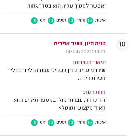
ואפשר לסמוך עליו. הוא בסדר גמור.
10
10
10
10
איכות
מחיר
זמנים
יחס
10
טניה חיון, שער אפרים.
משוב: 14/04/2021
תיאור השירות:
שירותי עריכת דין בענייני עבודה וליווי בהליך
מכירת דירה.
חוות דעת:
דוד נהדר, עבדתי מולו במספר תיקים והוא
מאוד מקצועי ומומלץ.
10
10
10
10
איכות
מחיר
זמנים
יחס