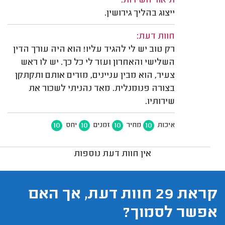
תיאור השירות:
ייצוג בהליך גירושין.
חוות דעת:
רק טוב יש לי להגיד עליו! הוא היה עורך הדין
השלישי והאחרון ועזר לי כל כך. יש לו ראש
צעיר, הוא מבין עניינים, מזרים אותם ותקתקן
בצורה פנומנלית. מאד נהניתי לשכור את
שירותיו.
10
10
10
10
איכות
מחיר
זמנים
יחס
אין חוות דעת נוספות
קראת 29 חוות דעת, אך האם
אפשר לסמוך?