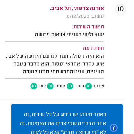
10
אורנה צרפתי, תל אביב.
משוב: 16/12/2020
תיאור השירות:
יעוץ וליווי בענייני צוואות וירושה.
חוות דעת:
הוא היה מעולה ועזר לנו עם הירושה של אבי.
איש נהדר, אחראי ומסור. הוא מדבר בגובה
העיניים, עניו והתרשמתי ממנו לטובה.
10
10
10
10
איכות
מחיר
זמנים
יחס
באתר מידרג יש דירוג על כל שירות, זה
אחד הדברים שמייצרים את האמינות. זה
לא "מי שרוצה מדרג" אלא כל לקוח