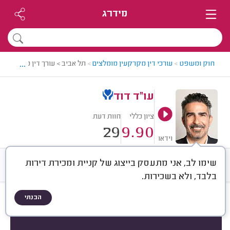
מידרג
...
חוק ומשפט
>
עורכי דין מקרקעין מומלצים
>
תל אביב > עורך דין מקרקעין מ
עו"ד דוד
ציון כללי
חוות דעת
29
9.90
וידאו
שימו לב, אני מתעסק בייצוג של קניית ומכירת דירות
חוות דעת
ממוצע
רישוי ותעודות
בלבד, ולא בשכירות.
הבנתי
חוות דעת לפי:
הכל
(
29
)
סוג השירות
סוג הנכס
בירוקרטיה