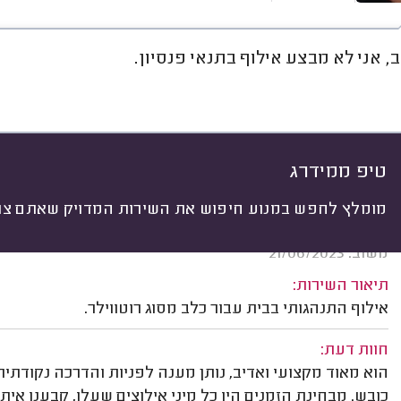
, אני לא מבצע אילוף בתנאי פנסיון.
חוות דעת
מחירים
ממוצע
גל
יתי
 לפי:
הכל
(
19
)
ים
גור או כלב בוגר
סוג הכלב
סוג אילוף
טיפ ממידרג
מומלץ לחפש במנוע חיפוש את השירות המדויק שאתם צרי
שירה ברמרמן, קרית גת.
משוב: 21/06/2023
תיאור השירות:
אילוף התנהגותי בבית עבור כלב מסוג רוטווילר.
חוות דעת:
הוא מאוד מקצועי ואדיב, נותן מענה לפניות והדרכה נקודתית
כובש. מבחינת הזמנים היו כל מיני אילוצים שעלו, קבענו אי