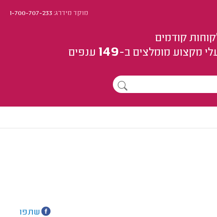
מוקד מידרג:
1-700-707-233
קוחות קודמים
149
לי מקצוע
מומלצים
ב-
ענפים
שתפו