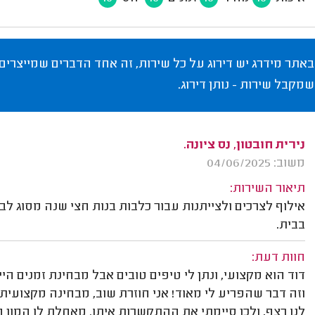
באתר מידרג יש דירוג על כל שירות, זה אחד הדברים שמייצרים
שמקבל שירות - נותן דירוג.
נירית חובטון, נס ציונה.
משוב: 04/06/2025
תיאור השירות:
אילוף לצרכים ולצייתנות עבור כלבות בנות חצי שנה מסוג ל
בבית.
חוות דעת:
וזה דבר שהפריע לי מאוד! אני חוזרת שוב, מבחינה מקצועית,
לנו רצף, ולכן סיימתי את ההתקשרות איתו. מאחלת לו המון 