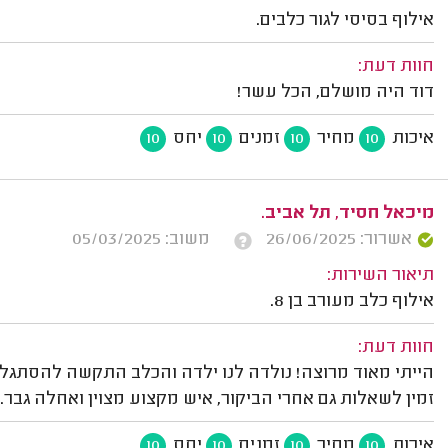
אילוף בסיסי לגור כלבים.
חוות דעת:
דוד היה מושלם, הכל עשר!
איכות
מחיר
זמנים
יחס
10
10
10
10
מיכאל חסיד, תל אביב.
אשרור: 26/06/2025
משוב: 05/03/2025
תיאור השירות:
אילוף כלב מעורב בן 8.
חוות דעת:
הייתי מאוד מרוצה! נולדה לנו ילדה והכלב התקשה להסתגל, ד
זמין לשאלות גם אחרי הביקור, איש מקצוע מצוין ואחלה גבר. 
איכות
מחיר
זמנים
יחס
10
10
10
10