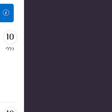
10
כללי