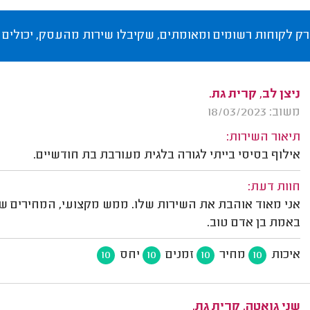
רק לקוחות רשומים ומאומתים, שקיבלו שירות מהעסק, יכולים 
ניצן לב, קרית גת.
משוב: 18/03/2023
תיאור השירות:
אילוף בסיסי בייתי לגורה בלגית מעורבת בת חודשיים.
חוות דעת:
אני מאוד אוהבת את השירות שלו. ממש מקצועי, המחירים שלו
באמת בן אדם טוב.
איכות
מחיר
זמנים
יחס
10
10
10
10
שני גואטה, קרית גת.