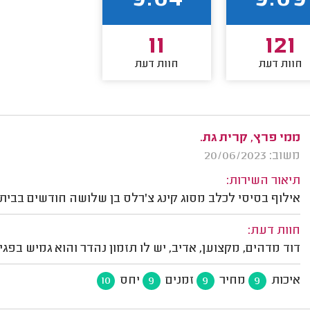
9.64
9.69
11
121
חוות דעת
חוות דעת
ממי פרץ, קרית גת.
משוב: 20/06/2023
תיאור השירות:
אילוף בסיסי לכלב מסוג קינג צ'רלס בן שלושה חודשים בבית.
חוות דעת:
דוד מדהים, מקצוען, אדיב, יש לו תזמון נהדר והוא גמיש בפגי
איכות
מחיר
זמנים
יחס
10
9
9
9