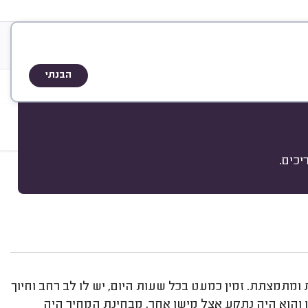
&
ריה
אודות
A
Q
שיטת הדירוג
הבנתי
כים.
מיון
 ומתמצתת. זמין כמעט בכל שעות היום, יש לו לב רחב וחיוך
תו והוא היה נתקע אצל מישו אחר, מבחינת המחיר היה