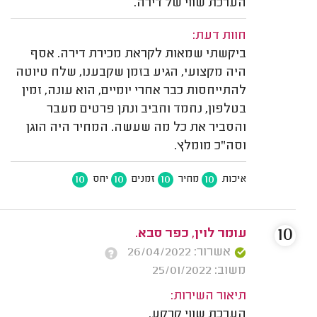
הערכת שווי של דירה.
חוות דעת:
ביקשתי שמאות לקראת מכירת דירה. אסף
היה מקצועי, הגיע בזמן שקבענו, שלח טיוטה
להתייחסות כבר אחרי יומיים, הוא עונה, זמין
בטלפון, נחמד וחביב ונתן פרטים מעבר
והסביר את כל מה שעשה. המחיר היה הוגן
וסה"כ מומלץ.
10
10
10
10
איכות
מחיר
זמנים
יחס
10
עומר לוין, כפר סבא.
אשרור: 26/04/2022
משוב: 25/01/2022
תיאור השירות:
הערכת שווי קרקע.