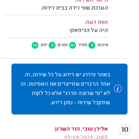
תיאור השירות:
הערכת שווי דירה בבית דירות.
חוות דעת:
היה על הכיפאק!
10
9
10
9
איכות
מחיר
זמנים
יחס
באתר מידרג יש דירוג על כל שירות, זה
אחד הדברים שמייצרים את האמינות. זה
לא "מי שרוצה מדרג" אלא כל לקוח
שמקבל שירות - נותן דירוג.
10
אלירן טובי, הוד השרון.
משוב: 09/04/2024