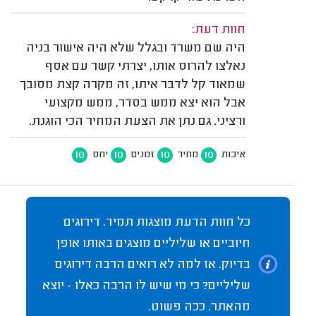
חוות דעת:
היה שם משרד ובגלל שלא היה אישור בניה
נאלצו להרוס אותו, יצרתי קשר עם אסף
שמאוד קל לדבר איתו, זה מקרה קצת מסובך
אבל הוא יצא ממש בסדר, ממש מקצועי
ורציני. גם נתן את הצעת המחיר הכי הוגנת.
10
10
10
10
איכות
מחיר
זמנים
יחס
כל חוות הדעת מוצגות תמיד. דירוגים
חיוביים או שליליים מוצגים באותו אופן
בדיוק. אז למה לא רואים הרבה דירוגים
שליליים? כי מי שיש לו הרבה כאלו - יוצא
מהאתר. ככה פשוט.