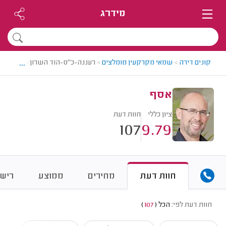
מידרג
...
קונים דירה
>
שמאי מקרקעין מומלצים
>
רעננה-כ"ס-הוד השרון > שמאי מק
אסף
ציון כללי
חוות דעת
107
9.79
חוות דעת
מחירים
ממוצע
רישו
חוות דעת לפי:
הכל
(
107
)