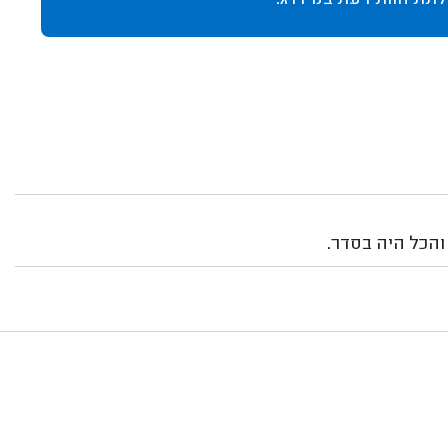
לתת חוות דעת במידרג.
והכל היה בסדר.