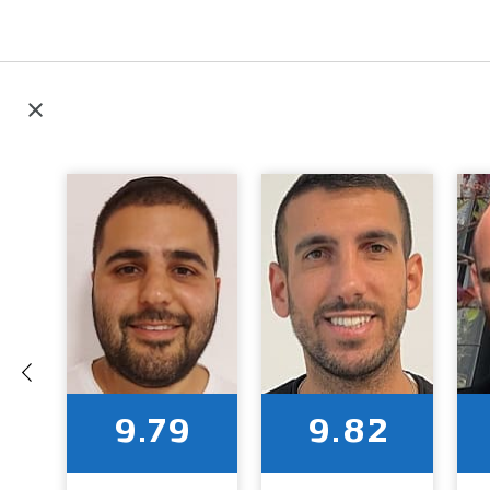
9.79
9.82