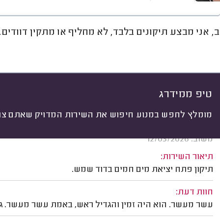
, אני מבצע תיקונים בלבד, לא מחליף או מתקין דוודים.
חוות דעת
מחירים
ממוצע
רי
יתי
 לפי:
הכל
(
1541
)
ים
תיקונים
התקנות
החלפות
חב
טיפ ממידרג
מומלץ לחפש במנוע חיפוש את השירות המדויק שאתם צרי
נעם משה, תל אביב.
משוב: 12/03/2026
תיאור השירות:
תיקון פתח יציאת מים חמים בדוד שמש.
חוות דעת:
עשר מעשר. הוא היה זמין והגדיל ראש, באמת עשר מעשר. ג