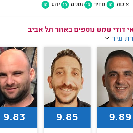
איכות
מחיר
זמנים
יחס
10
10
10
10
י דודי שמש נוספים באזור תל אביב
ת עיר
9.83
9.85
9.89