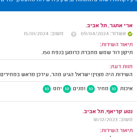
רק לקוחות רשומים ומאומתים, שקיבלו שירות מהעסק, יכולים 
ארי אתגר, תל אביב.
אשרור: 09/04/2024
משוב: 15/01/2024
תיאור השירות:
תיקון דוד שמש מחברת כרומגן בנפח 150.
חוות דעת:
השירות היה מצוין! ישראל הגיע מהר, עידכן מראש במחירים 
איכות
מחיר
זמנים
יחס
10
10
10
10
נטע קריאף, תל אביב.
משוב: 18/12/2023
תיאור השירות: