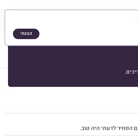
&
שוי ותעודות
גלריה
אודות
A
Q
הבנתי
רת הדוד
כים.
מיון
ם המחיר לדעתי היה טוב.