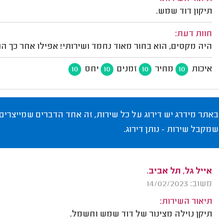
תיקון דוד שמש.
חוות דעת:
היה מקסים, הוא בחור מאוד נחמד ושירותי! אפילו אחר כך 
איכות
מחיר
זמנים
יחס
10
10
10
10
באתר מידרג יש דירוג על כל שירות, זה אחד הדברים שמייצרים
שמקבל שירות - נותן דירוג.
אייל גל, תל אביב.
משוב: 14/02/2023
תיאור השירות:
תיקן נזילה מצינור של דוד שמש וחשמל.