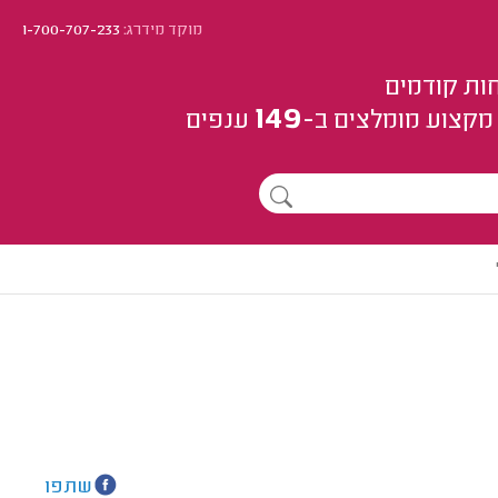
מוקד מידרג:
1-700-707-233
ות קודמים
149
מקצוע
מומלצים
ב-
ענפים
שתפו