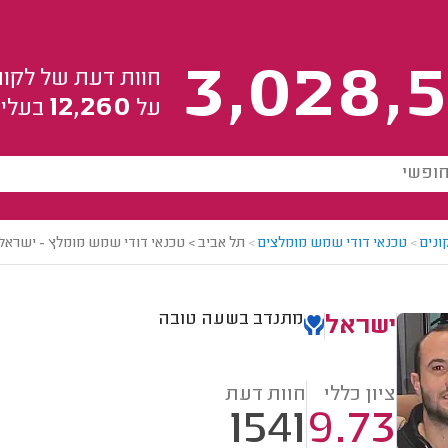
3,028,5
חוות דעת של לקוח
12,260
על
בעלי 
ונים
>
טכנאי דודי שמש מומלצים
>
תל אביב > טכנאי דודי שמש מומלץ - ישראל
מתנדב בשעה טובה
ישראל
ציון כללי
חוות דעת
1541
9.73