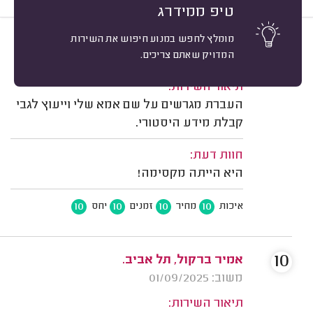
טיפ ממידרג
מומלץ לחפש במנוע חיפוש את השירות
10
רותי זילברברג, תל אביב.
מיון
המדויק שאתם צריכים.
משוב: 06/04/2026
תיאור השירות:
העברת מגרשים על שם אמא שלי וייעוץ לגבי
קבלת מידע היסטורי.
חוות דעת:
היא הייתה מקסימה!
10
10
10
10
איכות
מחיר
זמנים
יחס
10
אמיר ברקול, תל אביב.
משוב: 01/09/2025
תיאור השירות: