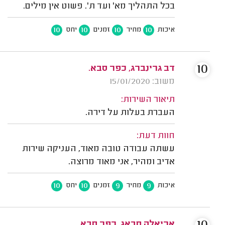
בכל התהליך מא' ועד ת'. פשוט אין מילים.
10
10
10
10
איכות
מחיר
זמנים
יחס
10
דב גרינברג, כפר סבא.
משוב: 15/01/2020
תיאור השירות:
העברת בעלות על דירה.
חוות דעת:
עשתה עבודה טובה מאוד, העניקה שירות
אדיב ומהיר, אני מאוד מרוצה.
10
10
9
9
איכות
מחיר
זמנים
יחס
אריאלה סבאג, כפר סבא.