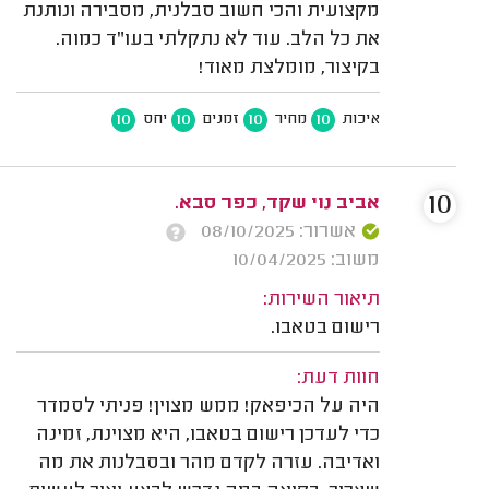
מקצועית והכי חשוב סבלנית, מסבירה ונותנת
את כל הלב. עוד לא נתקלתי בעו"ד כמוה.
בקיצור, מומלצת מאוד!
10
10
10
10
איכות
מחיר
זמנים
יחס
10
אביב נוי שקד, כפר סבא.
אשרור: 08/10/2025
משוב: 10/04/2025
תיאור השירות:
רישום בטאבו.
חוות דעת:
היה על הכיפאק! ממש מצוין! פניתי לסמדר
כדי לעדכן רישום בטאבו, היא מצוינת, זמינה
ואדיבה. עזרה לקדם מהר ובסבלנות את מה