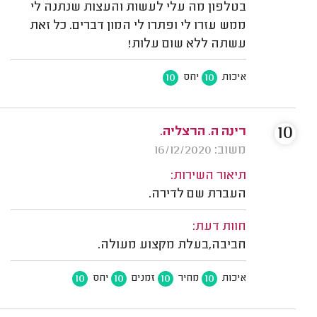
בטלפון מה עלי לעשות והעצות שנתנה לי
ממש עזרו לי ופתרו לי המון דברים. כל זאת
עשתה ללא שום עלות!
10
10
איכות
יחס
10
רינה ה. הרצליה.
משוב: 16/12/2020
תיאור השירות:
העברת שם לדירה.
חוות דעת:
חביבה,בעלת מקצוע מעולה.
10
10
10
10
איכות
מחיר
זמנים
יחס