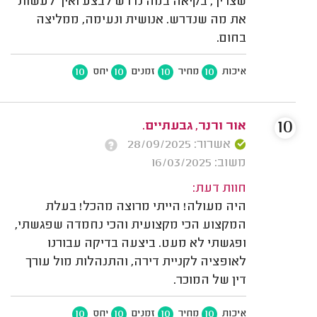
שצריך, בקיאה במה נדרש לבצע ואיך לעשות
את מה שנדרש. אנושית ונעימה, ממליצה
בחום.
10
10
10
10
איכות
מחיר
זמנים
יחס
10
אור ורנר, גבעתיים.
אשרור: 28/09/2025
משוב: 16/03/2025
חוות דעת:
היה מעולה! הייתי מרוצה מהכל! בעלת
המקצוע הכי מקצועית והכי נחמדה שפגשתי,
ופגשתי לא מעט. ביצעה בדיקה עבורנו
לאופציה לקניית דירה, והתנהלות מול עורך
דין של המוכר.
10
10
10
10
איכות
מחיר
זמנים
יחס