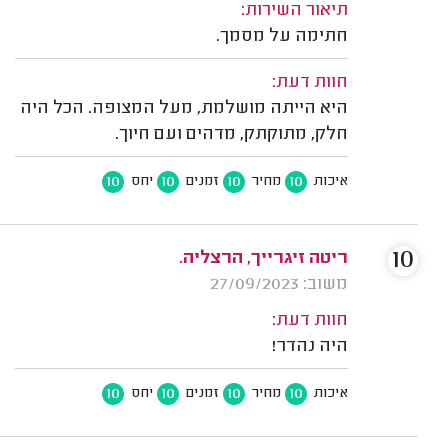
תיאור השירות:
חתימה על מסמך.
חוות דעת:
היא הייתה מושלמת, מעל המצופה. הכל היה
חלק, מתוקתק, מדהים ועם חיוך.
10
10
10
10
איכות
מחיר
זמנים
יחס
10
ריטה זיגרייך, הרצליה.
משוב: 27/09/2023
חוות דעת:
היה נהדר!
10
10
10
10
איכות
מחיר
זמנים
יחס