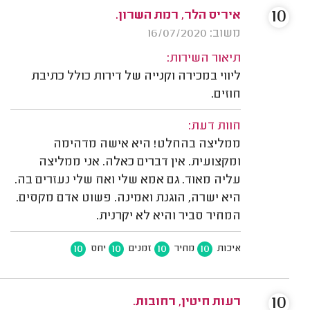
10
איריס הלר, רמת השרון.
משוב: 16/07/2020
תיאור השירות:
ליווי במכירה וקנייה של דירות כולל כתיבת
חוזים.
חוות דעת:
ממליצה בהחלט! היא אישה מדהימה
ומקצועית. אין דברים כאלה. אני ממליצה
עליה מאוד. גם אמא שלי ואח שלי נעזרים בה.
היא ישרה, הוגנת ואמינה. פשוט אדם מקסים.
המחיר סביר והיא לא יקרנית.
10
10
10
10
איכות
מחיר
זמנים
יחס
10
רעות חיטין, רחובות.