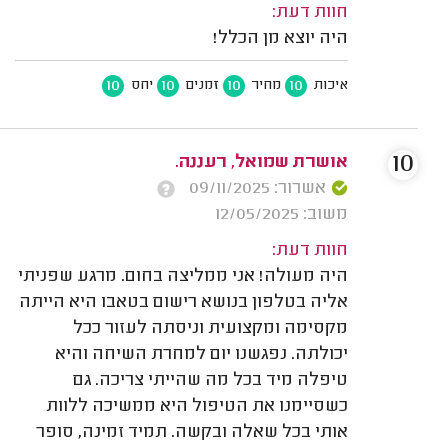
חוות דעת:
היה יוצא מן הכלל!
10
10
10
10
איכות
מחיר
זמנים
יחס
10
אושרת שמואל, רעננה.
אשרור: 09/11/2025
משוב: 12/05/2025
חוות דעת:
היה מעולה! אני ממליצה בחום. מרגע שפניתי
אליה בטלפון בנושא רישום בטאבו היא הייתה
מקסימה ומקצועית וניסתה לעזור ככל
יכולתה. נפגשנו יום למחרת השיחה והיא
טיפלה מיד בכל מה שהייתי צריכה. גם
כשסיימנו את הטיפול היא ממשיכה ללוות
אותי בכל שאלה ובקשה. תמיד זמינה, סופר