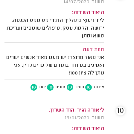
משוב: 14/07/2020
תיאור השירות:
ליווי ויעוץ בתהליך החזרי מס ממס הכנסה,
ירושה, הקמת עסק, טיפולים שוטפים ועריכת
משא ומתן.
חוות דעת:
אני מאוד מרוצה! יש מעט מאוד אנשים ישרים
ואמינים במיוחד בתחום של עריכת דין. אני
נותן לה ציון 100!
10
10
10
10
איכות
מחיר
זמנים
יחס
10
ליאורה זגיר, הוד השרון.
משוב: 16/01/2020
תיאור השירות: