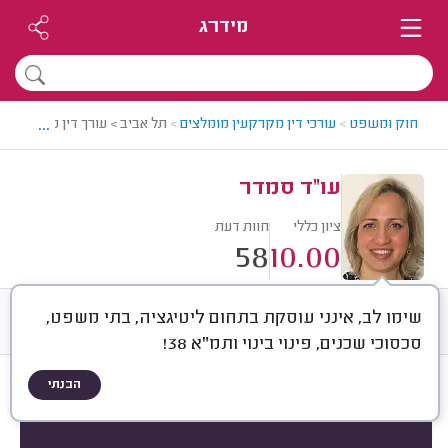
מידרג
...
חוק ומשפט
>
עורכי דין מקרקעין מומלצים
>
תל אביב > עורך דין מקרקעין 
עו"ד סמדר
ציון כללי
חוות דעת
58
10.00
שימו לב, אינני עוסקת בתחום ליטיגציה, בתי משפט,
חוות דעת
ממוצע
רישוי ותעודות
סכסוכי שכנים, פינוי בינוי ותמ"א 38!
הבנתי
חוות דעת לפי:
הכל
(
58
)
סוג השירות
סוג הנכס
בירוקרטיה