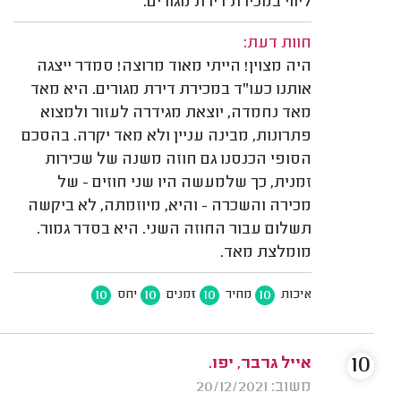
ליווי במכירת דירת מגורים.
חוות דעת:
היה מצוין! הייתי מאוד מרוצה! סמדר ייצגה
אותנו כעו"ד במכירת דירת מגורים. היא מאד
מאד נחמדה, יוצאת מגידרה לעזור ולמצוא
פתרונות, מבינה עניין ולא מאד יקרה. בהסכם
הסופי הכנסנו גם חוזה משנה של שכירות
זמנית, כך שלמעשה היו שני חוזים - של
מכירה והשכרה - והיא, מיוזמתה, לא ביקשה
תשלום עבור החוזה השני. היא בסדר גמור.
מומלצת מאד.
10
10
10
10
איכות
מחיר
זמנים
יחס
10
אייל גרבר, יפו.
משוב: 20/12/2021