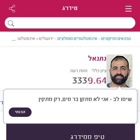
מידרג
...
טכנאים ותיקונים
>
אינסטלטורים מומלצים
>
ירושלים > אינסטלטור מומלץ -
נתנאל
ציון כללי
חוות דעת
333
9.64
שימו לב - אני לא מתקן בר מים, רק מתקין
חוות דעת
מחירים
ממוצע
גלרי
הבנתי
חוות דעת לפי:
הכל
(
333
)
הכי נפוצים
סוגי סתימות
אביזרי אינסטלציה
טיפ ממידרג