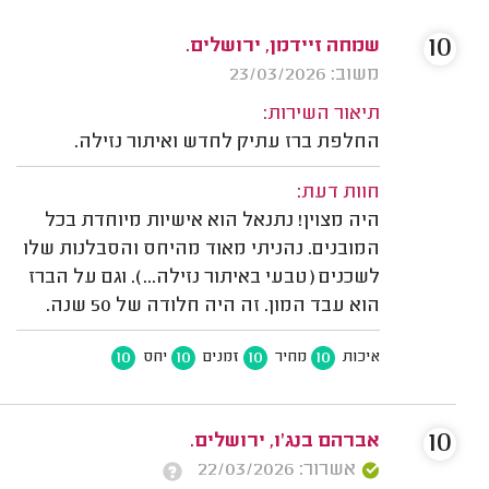
10
שמחה זיידמן, ירושלים.
משוב: 23/03/2026
תיאור השירות:
החלפת ברז עתיק לחדש ואיתור נזילה.
חוות דעת:
היה מצוין! נתנאל הוא אישיות מיוחדת בכל
המובנים. נהניתי מאוד מהיחס והסבלנות שלו
לשכנים (טבעי באיתור נזילה...). וגם על הברז
הוא עבד המון. זה היה חלודה של 50 שנה.
10
10
10
10
איכות
מחיר
זמנים
יחס
10
אברהם בנג'ו, ירושלים.
אשרור: 22/03/2026