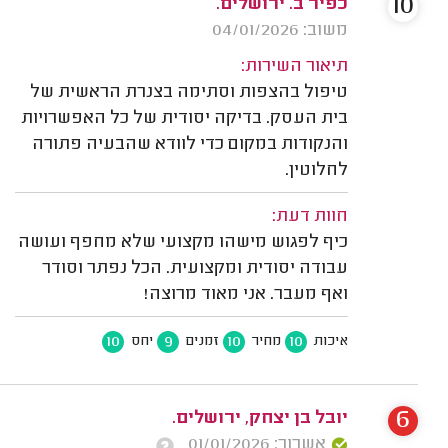
10
כפיר ב. ירושלים.
משוב: 04/01/2026
תיאור השירות:
טיפול בהצפות וסתימה בצנרת הראשית של
בית העסק. בדיקה יסודית של כל האפשרויות
והנקודות במקום כדי לוודא שהבעיה פתורה
לחלוטין.
חוות דעת:
כיף לפגוש מישהו מקצועי שלא מחפף ועושה
עבודה יסודית ומקצועית. הכל נפתר וסודר
ואף מעבר. אני מאוד מרוצה!
10
9
10
10
איכות
מחיר
זמנים
יחס
6
יובל בן יצחק, ירושלים.
אשרור: 01/01/2026