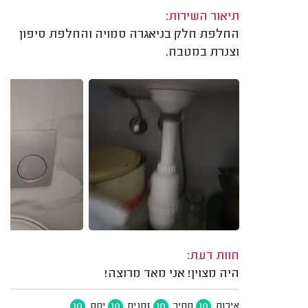
תיאור השירות:
החלפת חלק בניאגרה סמויה והחלפת סיפון
וצנרת במטבח.
חוות דעת:
היה מצוין! אני מאד מרוצה!
10
10
10
10
איכות
מחיר
זמנים
יחס