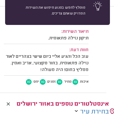
מומלץ לחפש במנוע חיפוש את השירות
המדויק שאתם צריכים.
10
שימי מס, ירושלים.
מיון
משוב: 04/08/2026
תיאור השירות:
תיקון נזילה פתאומית.
חוות דעת:
עזב הכל והגיע אליי ביום שישי בצהריים לאור
נזילה פתאומית. בחור מקצועי, אדיב ואמין.
ממליץ בחום! היה מעולה!
10
10
10
10
איכות
מחיר
זמנים
יחס
אינסטלטורים נוספים באזור ירושלים
בחירת עיר