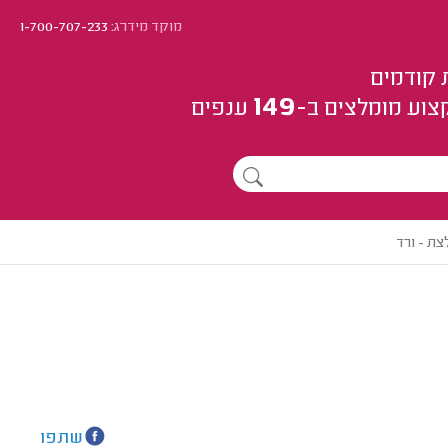
מוקד מידרג:
1-700-707-233
 קודמים
149
צוע
מומלצים
ב-
ענפים
ת - ורד
שתפו