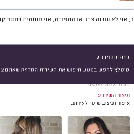
ב, אני לא עושה צבע או תספורת, אני מומחית בתסרוקו
חוות דעת
מחירים
ממוצע
רי
יתי
 לפי:
הכל
(
74
)
ים
איפור לאירועים
תסרוקות לאירועים
טיפ ממידרג
מומלץ לחפש במנוע חיפוש את השירות המדויק שאתם צרי
לינדה וקנין, הרצליה.
משוב: 05/09/2022
תיאור השירות:
איפור ועיצוב שיער לאירוע.