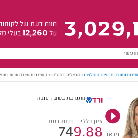
3,029,
חוות דעת של לקוחות
12,260
על
בעלי מק
פרות ומעצבות שיער מומלצות
>
הרצליה-רמה"ש > מאפרת ומעצבת שיער מומלצ
מתנדבת בשעה טובה
ורד
ציון כללי
חוות דעת
74
9.88
וידאו