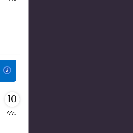
10
כללי