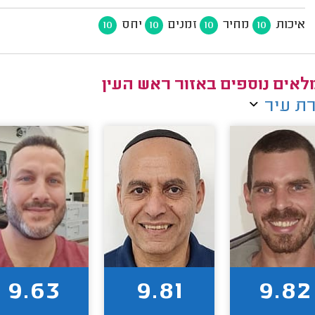
איכות
מחיר
זמנים
יחס
10
10
10
10
אים נוספים באזור ראש העין
ת עיר
9.63
9.81
9.82