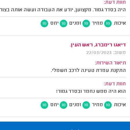
חוות דעת:
היה בסדר גמור. מקצוען, יודע את העבודה ועשה אותה בצור
איכות
מחיר
זמנים
יחס
10
10
10
10
דיאגו רימברג, ראש העין.
משוב: 22/03/2023
תיאור השירות:
התקנת עמדת טעינה לרכב חשמלי.
חוות דעת:
הוא היה ממש נחמד ובסדר גמור!
איכות
מחיר
זמנים
יחס
10
10
10
10