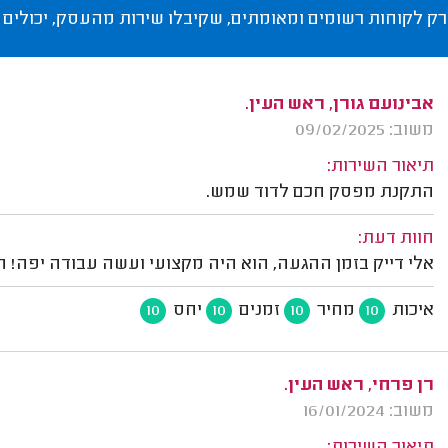
רק לקוחות רשומים ומאומתים, שקיבלו שירות מהעסק, יכולים 
אבינועם גורן, ראש העין.
משוב: 09/02/2025
תיאור השירות:
התקנת מפסק חכם לדוד שמש.
חוות דעת:
אלי דייק בזמן ההגעה, הוא היה מקצועי ועשה עבודה יפה! ה
איכות
מחיר
זמנים
יחס
10
10
10
10
רן פרחי, ראש העין.
משוב: 16/01/2024