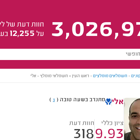
3,026,9
חוות דעת של לק
12,255
על
בעל
ונים
>
חשמלאים מומלצים
>
ראש העין > חשמלאי מומלץ - אלי
מתנדב בשעה טובה
(
)
3
אלי
ציון כללי
חוות דעת
318
9.93