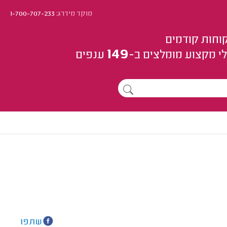
מוקד מידרג:
1-700-707-233
וחות קודמים
149
י מקצוע
מומלצים
ב-
ענפים
שתפו