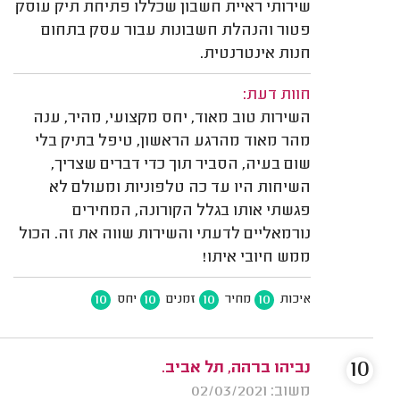
שירותי ראיית חשבון שכללו פתיחת תיק עוסק
פטור והנהלת חשבונות עבור עסק בתחום
חנות אינטרנטית.
חוות דעת:
השירות טוב מאוד, יחס מקצועי, מהיר, ענה
מהר מאוד מהרגע הראשון, טיפל בתיק בלי
שום בעיה, הסביר תוך כדי דברים שצריך,
השיחות היו עד כה טלפוניות ומעולם לא
פגשתי אותו בגלל הקורונה, המחירים
נורמאליים לדעתי והשירות שווה את זה. הכול
ממש חיובי איתו!
10
10
10
10
איכות
מחיר
זמנים
יחס
10
נביהו ברהה, תל אביב.
משוב: 02/03/2021