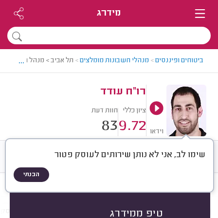
מידרג
...
ביטוחים ופיננסים
>
מנהלי חשבונות מומלצים
>
תל אביב > מנהל חשבונות מ
רו"ח עודד
ציון כללי
חוות דעת
83
9.72
וידאו
שימו לב, אני לא נותן שירותים לעוסק פטור
חוות דעת
ממוצע
רישוי ותעודות
הבנתי
חוות דעת לפי:
הכל
(
83
)
שירותי הנהלת חשבונות
שירותים נוספים
סוג העסק
טיפ ממידרג