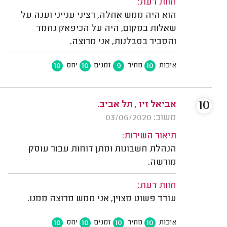
חוות דעת:
הוא היה ממש אחלה, רציני ענייני וענה על
שאלות במקום, היה על הכיפאק נחמד
והסביר בסבלנות, אני מרוצה.
10
10
9
10
איכות
מחיר
זמנים
יחס
10
אביאל זיו , תל אביב.
משוב: 03/06/2020
תיאור השירות:
הנהלת חשבונות ומתן דוחות עבור עוסק
מורשה.
חוות דעת:
עודד פשוט מצוין, אני ממש מרוצה ממנו.
10
10
10
10
איכות
מחיר
זמנים
יחס