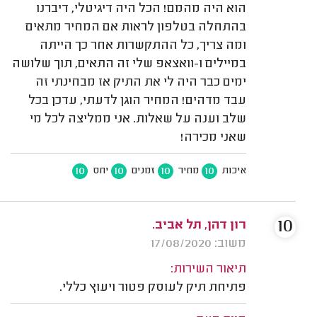
הוא היה מהמם! הכל היה דיגיטלי, דיברנו
בהתחלה בטלפון לראות אם המחיר מתאים
ומה צריך, כל ההתקשרות אחר כך הייתה
במיילים ו-וואצאפ שלי זה התאים, תוך שלושה
ימים כבר היה לי את התיק אז מבחינתי זה
עבד מדהים! המחיר הוגן לדעתי, עדכן בכל
שלב וענה על שאלות. אני ממליצה לכל מי
שאני מכירה!
10
10
10
10
איכות
מחיר
זמנים
יחס
10
רון דהן, תל אביב.
משוב: 17/08/2020
תיאור השירות:
פתיחת תיק לעוסק פטור ויעוץ כללי.