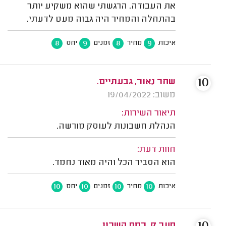
את העבודה. הרגשתי שהוא משקיע יותר
בהתחלה והמחיר היה גבוה מעט לדעתי.
8
9
8
9
איכות
מחיר
זמנים
יחס
10
שחר נאור, גבעתיים.
משוב: 19/04/2022
תיאור השירות:
הנהלת חשבונות לעוסק מורשה.
חוות דעת:
הוא הסביר הכל והיה מאוד נחמד.
10
10
10
10
איכות
מחיר
זמנים
יחס
סער ק. רמת השרון.