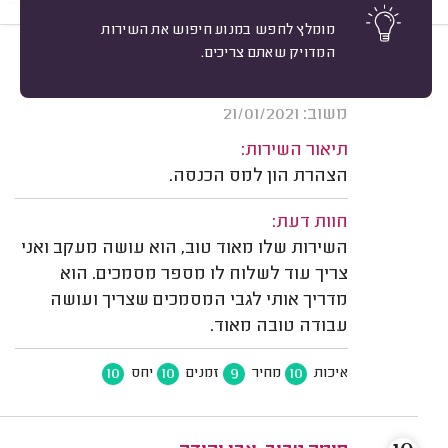
מומלץ לחפש במנוע חיפוש את השירות
המדויק שאתם צריכים.
10
צביקה ורשבסקי, תל אביב.
מיון
אשרור: 20/07/2021
משוב: 21/01/2021
תיאור השירות:
הצהרת הון למס הכנסה.
חוות דעת:
השירות שלו מאוד טוב, הוא עושה מעקב ואני
צריך עוד לשלוח לו מספר מסמכים. הוא
מדריך אותי לגבי המסמכים שצריך ועושה
עבודה טובה מאוד.
10
10
9
10
איכות
מחיר
זמנים
יחס