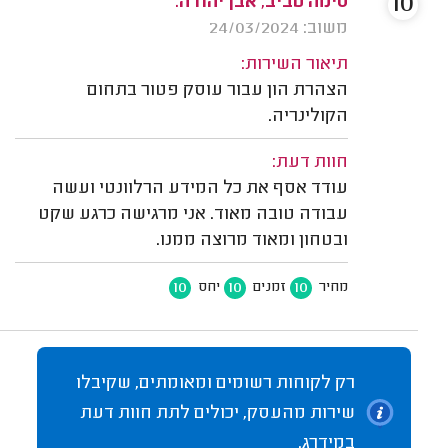
10
סימה טביב, אבן יהודה.
משוב: 24/03/2024
תיאור השירות:
הצהרת הון עבור עוסק פטור בתחום
הקולינריה.
חוות דעת:
עודד אסף את כל המידע הרלוונטי ועשה
עבודה טובה מאוד. אני מרגישה כרגע שקט
ובטחון ומאוד מרוצה ממנו.
10
10
10
מחיר
זמנים
יחס
רק לקוחות רשומים ומאומתים, שקיבלו
שירות מהעסק, יכולים לתת חוות דעת
במידרג.