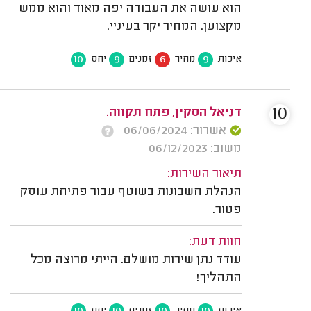
הוא עושה את העבודה יפה מאוד והוא ממש
מקצוען. המחיר יקר בעיניי.
10
9
6
9
איכות
מחיר
זמנים
יחס
10
דניאל הסקין, פתח תקווה.
אשרור: 06/06/2024
משוב: 06/12/2023
תיאור השירות:
הנהלת חשבונות בשוטף עבור פתיחת עוסק
פטור.
חוות דעת:
עודד נתן שירות מושלם. הייתי מרוצה מכל
התהליך!
10
10
10
10
איכות
מחיר
זמנים
יחס