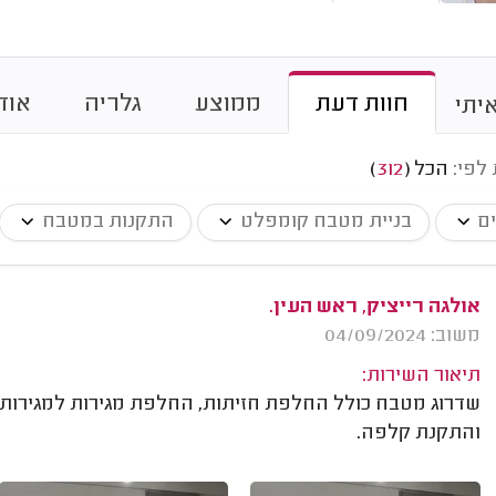
חוות דעת
ממוצע
גלריה
אוד
יתי
 לפי:
הכל
(
312
)
ים
בניית מטבח קומפלט
התקנות במטבח
אולגה רייציק, ראש העין.
משוב: 04/09/2024
תיאור השירות:
שדרוג מטבח כולל החלפת חזיתות, החלפת מגירות למגירו
והתקנת קלפה.