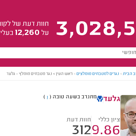
3,028,5
חוות דעת של לקוח
12,260
על
בעלי 
ב הבית
>
נגרים למטבחים מומלצים
>
ראש העין > נגר מטבחים מומלץ - גלעד
מתנדב בשעה טובה
(
)
1
גלעד
ציון כללי
חוות דעת
312
9.86