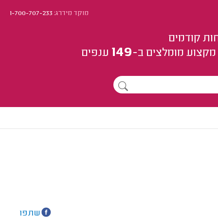
מוקד מידרג:
1-700-707-233
ות קודמים
149
מקצוע
מומלצים
ב-
ענפים
שתפו