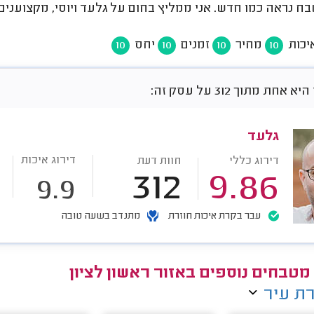
בח נראה כמו חדש. אני ממליץ בחום על גלעד ויוסי, מקצוענים
יכות
מחיר
זמנים
יחס
10
10
10
10
חת מתוך 312 על עסק זה:
גלעד
דירוג איכות
דירוג כללי
חוות דעת
312
9.86
9.9
עבר בקרת איכות חוזרת
מתנדב בשעה טובה
 מטבחים נוספים באזור ראשון לציון
ת עיר