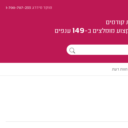
מוקד מידרג:
1-700-707-233
 קודמים
149
צוע
מומלצים
ב-
ענפים
חוות דעת