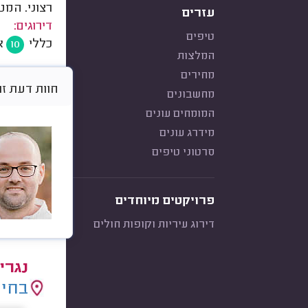
רצוני. המט
עזרים
דירוגים:
טיפים
כללי
א
10
המלצות
מחירים
חוות דעת זו היא א
מחשבונים
המומחים עונים
מידרג עונים
סרטוני טיפים
פרויקטים מיוחדים
דירוג עיריות וקופות חולים
נגרי
בחיר